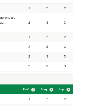
1
2
2
gerenciais
as:
2
3
3
1
2
2
2
3
3
2
3
3
2
3
3
Prof.
Freq.
Imp.
i
i
i
1
2
2