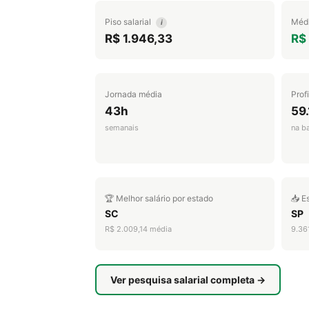
Piso salarial
Médi
i
R$ 1.946,33
R$ 
Jornada média
Prof
43h
59
semanais
na b
🏆 Melhor salário por estado
📥 E
SC
SP
R$ 2.009,14 média
9.36
Ver pesquisa salarial completa →