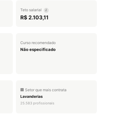
Teto salarial
i
R$ 2.103,11
Curso recomendado
Não especificado
🏢 Setor que mais contrata
Lavanderias
25.583 profissionais