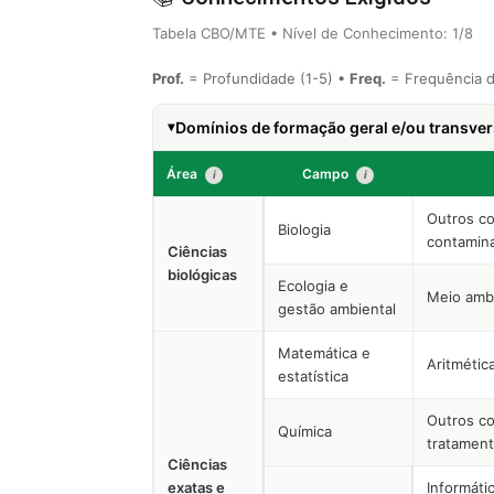
Tabela CBO/MTE • Nível de Conhecimento: 1/8
Prof.
= Profundidade (1-5) •
Freq.
= Frequência d
Domínios de formação geral e/ou transvers
Área
Campo
i
i
Outros co
Biologia
contamin
Ciências
biológicas
Ecologia e
Meio amb
gestão ambiental
Matemática e
Aritmétic
estatística
Outros co
Química
tratament
Ciências
exatas e
Informáti