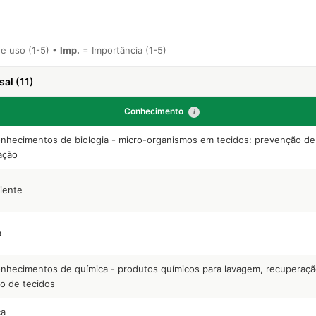
e uso (1-5) •
Imp.
= Importância (1-5)
al (11)
Conhecimento
i
nhecimentos de biologia - micro-organismos em tecidos: prevenção de
ação
iente
a
nhecimentos de química - produtos químicos para lavagem, recuperaçã
o de tecidos
ca