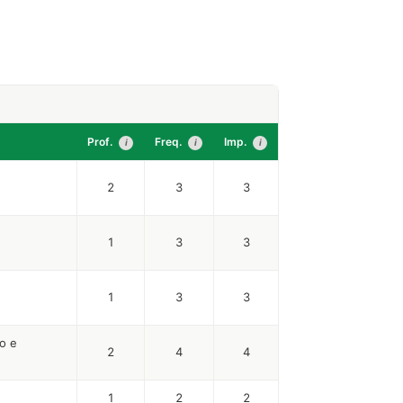
Prof.
Freq.
Imp.
i
i
i
2
3
3
1
3
3
1
3
3
o e
2
4
4
1
2
2