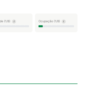
ude (1/8)
Ocupação (1/8)
i
i