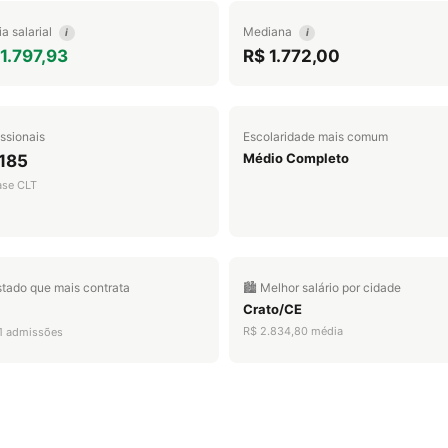
a salarial
Mediana
i
i
1.797,93
R$ 1.772,00
issionais
Escolaridade mais comum
Médio Completo
.185
ase CLT
stado que mais contrata
🏙️ Melhor salário por cidade
Crato/CE
R$ 2.834,80 média
1 admissões