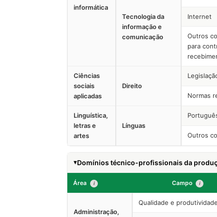
informática
Tecnologia da
Internet
informação e
Outros co
comunicação
para cont
recebimen
Ciências
Legislaçã
sociais
Direito
Normas re
aplicadas
Linguística,
Português
letras e
Línguas
Outros co
artes
Domínios técnico-profissionais da produç
Área
Campo
i
i
Qualidade e produtividad
Administração,