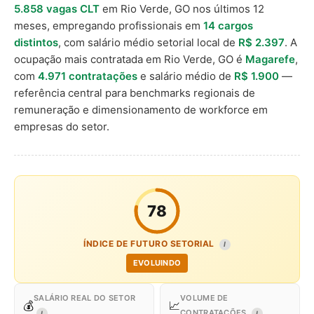
5.858 vagas CLT
em Rio Verde, GO nos últimos 12
meses, empregando profissionais em
14 cargos
distintos
, com salário médio setorial local de
R$ 2.397
. A
ocupação mais contratada em Rio Verde, GO é
Magarefe
,
com
4.971 contratações
e salário médio de
R$ 1.900
—
referência central para benchmarks regionais de
remuneração e dimensionamento de workforce em
empresas do setor.
78
ÍNDICE DE FUTURO SETORIAL
I
EVOLUINDO
SALÁRIO REAL DO SETOR
VOLUME DE
💰
📈
CONTRATAÇÕES
I
I