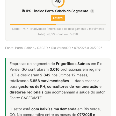
48
🎯 IPS - Índice Portal Salário do Segmento
i
Estável
Saldo: 174 • Rotatividade (intensidade de desligamento / movimento
total): 48,5% • Volume: 5.858
Fonte: Portal Salário / CAGED • Rio Verde/GO • 07/2025 a 06/2026
Empresas do segmento de
Frigoríficos Suínos
em Rio
Verde, GO contrataram
3.016
profissionais em regime
CLT e desligaram
2.842
nos últimos 12 meses,
totalizando
5.858 movimentações
— dado essencial
para
gestores de RH
,
consultores de remuneração
e
diretores regionais
que acompanham a saúde do setor.
Fonte: CAGED/MTE.
O setor está
com baixíssima demanda
em Rio Verde,
GO. No comparativo entre os meses de
07/2025 e