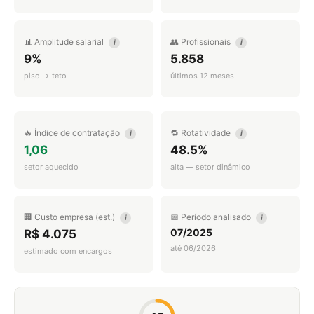
📊 Amplitude salarial
👥 Profissionais
i
i
9%
5.858
piso → teto
últimos 12 meses
🔥 Índice de contratação
🔁 Rotatividade
i
i
1,06
48.5%
setor aquecido
alta — setor dinâmico
🏢 Custo empresa (est.)
📅 Período analisado
i
i
07/2025
R$ 4.075
até 06/2026
estimado com encargos