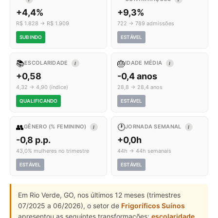
+4,4%
+9,3%
R$ 1.828 → R$ 1.909
722 → 789 admissões
SUBINDO
ESTÁVEL
📚
🎂
ESCOLARIDADE
IDADE MÉDIA
I
I
+0,58
-0,4 anos
4,32 → 4,90 (índice)
28,8 → 28,4 anos
QUALIFICANDO
ESTÁVEL
👥
🕐
GÊNERO (% FEMININO)
JORNADA SEMANAL
I
I
-0,8 p.p.
+0,0h
43,0% mulheres no trimestre
44h → 44h semanais
ESTÁVEL
ESTÁVEL
Em Rio Verde, GO, nos últimos 12 meses (trimestres
07/2025 a 06/2026), o setor de
Frigoríficos Suínos
apresentou as seguintes transformações:
escolaridade