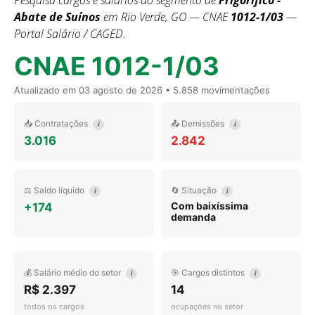
Pesquisa cargos e salários do segmento de
Frigorífico -
Abate de Suínos
em Rio Verde, GO — CNAE
1012-1/03
—
Portal Salário / CAGED.
CNAE 1012-1/03
Atualizado em
03 agosto de 2026
• 5.858 movimentações
📥 Contratações
📤 Demissões
i
i
3.016
2.842
⚖️ Saldo líquido
🔄 Situação
i
i
Com baixíssima
+174
demanda
💰 Salário médio do setor
🎯 Cargos distintos
i
i
R$ 2.397
14
todos os cargos
ocupações no setor