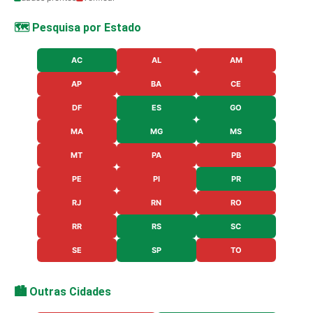
🗺️ Pesquisa por Estado
AC
AL
AM
AP
BA
CE
DF
ES
GO
MA
MG
MS
MT
PA
PB
PE
PI
PR
RJ
RN
RO
RR
RS
SC
SE
SP
TO
🏙️ Outras Cidades