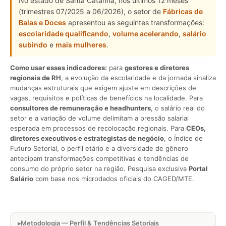
No estado de Santa Catarina, nos últimos 12 meses
(trimestres 07/2025 a 06/2026), o setor de
Fábricas de
Balas e Doces
apresentou as seguintes transformações:
escolaridade qualificando
,
volume acelerando
,
salário
subindo
e
mais mulheres
.
Como usar esses indicadores:
para
gestores e diretores
regionais de RH
, a evolução da escolaridade e da jornada sinaliza
mudanças estruturais que exigem ajuste em descrições de
vagas, requisitos e políticas de benefícios na localidade. Para
consultores de remuneração e headhunters
, o salário real do
setor e a variação de volume delimitam a pressão salarial
esperada em processos de recolocação regionais. Para
CEOs,
diretores executivos e estrategistas de negócio
, o Índice de
Futuro Setorial, o perfil etário e a diversidade de gênero
antecipam transformações competitivas e tendências de
consumo do próprio setor na região. Pesquisa exclusiva
Portal
Salário
com base nos microdados oficiais do CAGED/MTE.
Metodologia — Perfil & Tendências Setoriais