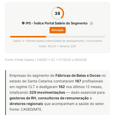
38
🎯 IPS - Índice Portal Salário do Segmento
i
Retração
Saldo: 5 • Rotatividade (intensidade de desligamento / movimento
total): 49,2% • Volume: 329
Fonte: Portal Salário / CAGED • SC • 07/2025 a 06/2026
Empresas do segmento de
Fábricas de Balas e Doces
no
estado de Santa Catarina contrataram
167
profissionais
em regime CLT e desligaram
162
nos últimos 12 meses,
totalizando
329 movimentações
— dado essencial para
gestores de RH
,
consultores de remuneração
e
diretores regionais
que acompanham a saúde do setor.
Fonte: CAGED/MTE.