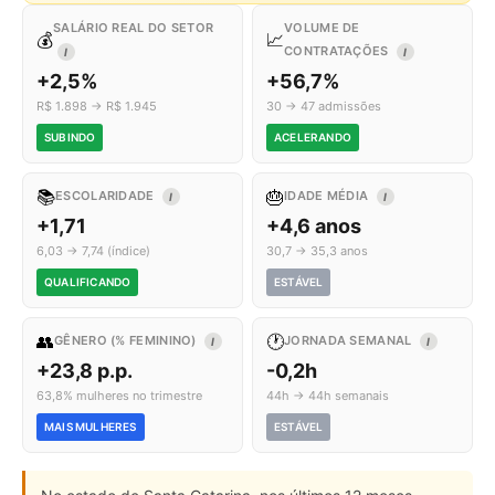
SALÁRIO REAL DO SETOR
VOLUME DE
💰
📈
CONTRATAÇÕES
I
I
+2,5%
+56,7%
R$ 1.898 → R$ 1.945
30 → 47 admissões
SUBINDO
ACELERANDO
📚
🎂
ESCOLARIDADE
IDADE MÉDIA
I
I
+1,71
+4,6 anos
6,03 → 7,74 (índice)
30,7 → 35,3 anos
QUALIFICANDO
ESTÁVEL
👥
🕐
GÊNERO (% FEMININO)
JORNADA SEMANAL
I
I
+23,8 p.p.
-0,2h
63,8% mulheres no trimestre
44h → 44h semanais
MAIS MULHERES
ESTÁVEL