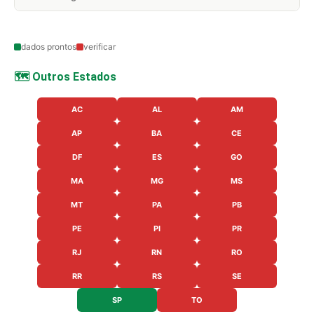
dados prontos
verificar
🗺️ Outros Estados
AC
AL
AM
AP
BA
CE
DF
ES
GO
MA
MG
MS
MT
PA
PB
PE
PI
PR
RJ
RN
RO
RR
RS
SE
SP
TO