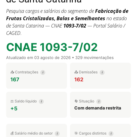
Pesquisa cargos e salários do segmento de
Fabricação de
Frutas Cristalizadas, Balas e Semelhantes
no estado
de Santa Catarina — CNAE
1093-7/02
— Portal Salário /
CAGED.
CNAE 1093-7/02
Atualizado em
03 agosto de 2026
• 329 movimentações
📥 Contratações
📤 Demissões
i
i
167
162
⚖️ Saldo líquido
🔄 Situação
i
i
Com demanda restrita
+5
💰 Salário médio do setor
🎯 Cargos distintos
i
i