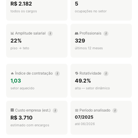
R$ 2.182
5
todos os cargos
ocupações no setor
📊 Amplitude salarial
👥 Profissionais
i
i
22%
329
piso → teto
últimos 12 meses
🔥 Índice de contratação
🔁 Rotatividade
i
i
1,03
49.2%
setor aquecido
alta — setor dinâmico
🏢 Custo empresa (est.)
📅 Período analisado
i
i
07/2025
R$ 3.710
até 06/2026
estimado com encargos