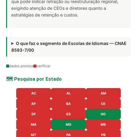
que pode indicar retração ou reestruturação regional,
exigindo atenção de CEOs e diretores quanto a
estratégias de retenção e custos.
O que faz o segmento de Escolas de Idiomas — CNAE
8593-7/00
dados prontos
verificar
🗺️ Pesquisa por Estado
AC
AL
AM
AP
BA
CE
DF
ES
GO
MA
MG
MS
MT
PA
PB