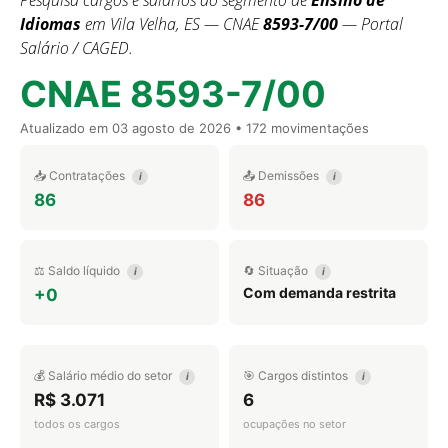
Pesquisa cargos e salários do segmento de
Ensino de
Idiomas
em Vila Velha, ES — CNAE
8593-7/00
— Portal
Salário / CAGED.
CNAE 8593-7/00
Atualizado em
03 agosto de 2026
• 172 movimentações
📥 Contratações
📤 Demissões
i
i
86
86
⚖️ Saldo líquido
🔄 Situação
i
i
Com demanda restrita
+0
💰 Salário médio do setor
🎯 Cargos distintos
i
i
R$ 3.071
6
todos os cargos
ocupações no setor