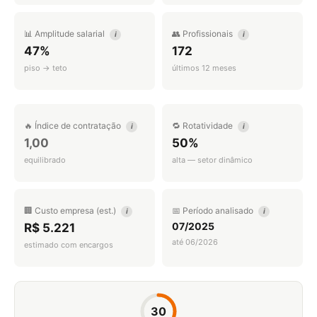
📊 Amplitude salarial
👥 Profissionais
i
i
47%
172
piso → teto
últimos 12 meses
🔥 Índice de contratação
🔁 Rotatividade
i
i
1,00
50%
equilibrado
alta — setor dinâmico
🏢 Custo empresa (est.)
📅 Período analisado
i
i
07/2025
R$ 5.221
até 06/2026
estimado com encargos
30