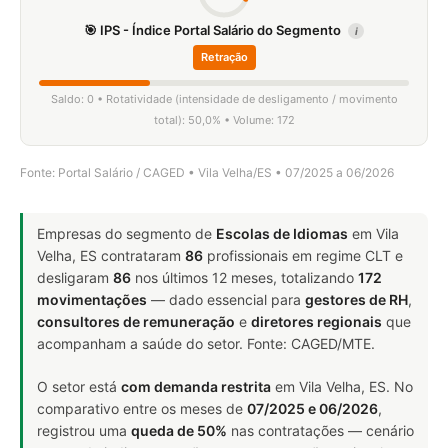
🎯 IPS - Índice Portal Salário do Segmento
i
Retração
Saldo: 0 • Rotatividade (intensidade de desligamento / movimento
total): 50,0% • Volume: 172
Fonte: Portal Salário / CAGED • Vila Velha/ES • 07/2025 a 06/2026
Empresas do segmento de
Escolas de Idiomas
em Vila
Velha, ES contrataram
86
profissionais em regime CLT e
desligaram
86
nos últimos 12 meses, totalizando
172
movimentações
— dado essencial para
gestores de RH
,
consultores de remuneração
e
diretores regionais
que
acompanham a saúde do setor. Fonte: CAGED/MTE.
O setor está
com demanda restrita
em Vila Velha, ES. No
comparativo entre os meses de
07/2025 e 06/2026
,
registrou uma
queda de 50%
nas contratações — cenário