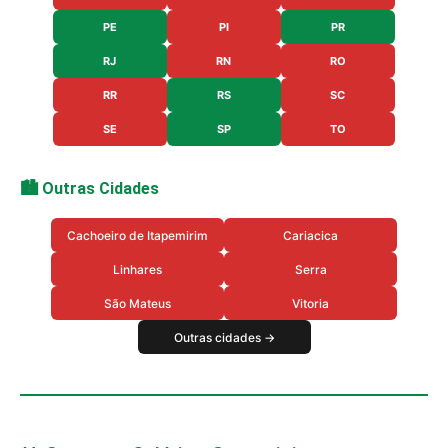
PE
PI
PR
RJ
RN
RO
RR
RS
SC
SE
SP
TO
🏙️ Outras Cidades
Cachoeiro de Itapemirim
Cariacica
Linhares
Serra
São Mateus
Vitoria
Outras cidades →