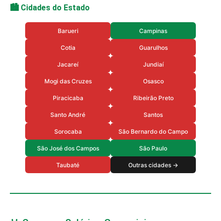
🏙️ Cidades do Estado
Barueri
Campinas
Cotia
Guarulhos
Jacareí
Jundiaí
Mogi das Cruzes
Osasco
Piracicaba
Ribeirão Preto
Santo André
Santos
Sorocaba
São Bernardo do Campo
São José dos Campos
São Paulo
Taubaté
Outras cidades →