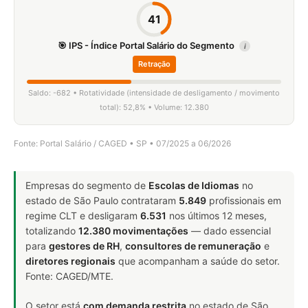
41
🎯 IPS - Índice Portal Salário do Segmento
i
Retração
Saldo: -682 • Rotatividade (intensidade de desligamento / movimento
total): 52,8% • Volume: 12.380
Fonte: Portal Salário / CAGED • SP • 07/2025 a 06/2026
Empresas do segmento de
Escolas de Idiomas
no
estado de São Paulo contrataram
5.849
profissionais em
regime CLT e desligaram
6.531
nos últimos 12 meses,
totalizando
12.380 movimentações
— dado essencial
para
gestores de RH
,
consultores de remuneração
e
diretores regionais
que acompanham a saúde do setor.
Fonte: CAGED/MTE.
O setor está
com demanda restrita
no estado de São