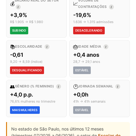
SALÁRIO REAL DO SETOR
VOLUME DE
💰
📈
CONTRATAÇÕES
I
I
+3,9%
-19,6%
R$ 1.905 → R$ 1.980
1.636 → 1.315 admissões
SUBINDO
DESACELERANDO
📚
🎂
ESCOLARIDADE
IDADE MÉDIA
I
I
-0,61
+0,4 anos
9,20 → 8,59 (índice)
28,7 → 29,1 anos
DESQUALIFICANDO
ESTÁVEL
👥
🕐
GÊNERO (% FEMININO)
JORNADA SEMANAL
I
I
+4,0 p.p.
+0,0h
76,6% mulheres no trimestre
41h → 41h semanais
MAIS MULHERES
ESTÁVEL
No estado de São Paulo, nos últimos 12 meses
(trimestres 07/2025 a 06/2026), o setor de
Escolas de