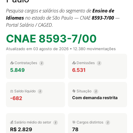
Pesquisa cargos e salários do segmento de
Ensino de
Idiomas
no estado de São Paulo — CNAE
8593-7/00
—
Portal Salário / CAGED.
CNAE 8593-7/00
Atualizado em
03 agosto de 2026
• 12.380 movimentações
📥 Contratações
📤 Demissões
i
i
5.849
6.531
⚖️ Saldo líquido
🔄 Situação
i
i
Com demanda restrita
-682
💰 Salário médio do setor
🎯 Cargos distintos
i
i
R$ 2.829
78