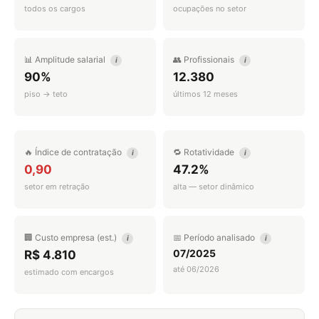
todos os cargos
ocupações no setor
📊 Amplitude salarial
👥 Profissionais
i
i
90%
12.380
piso → teto
últimos 12 meses
🔥 Índice de contratação
🔁 Rotatividade
i
i
0,90
47.2%
setor em retração
alta — setor dinâmico
🏢 Custo empresa (est.)
📅 Período analisado
i
i
07/2025
R$ 4.810
até 06/2026
estimado com encargos