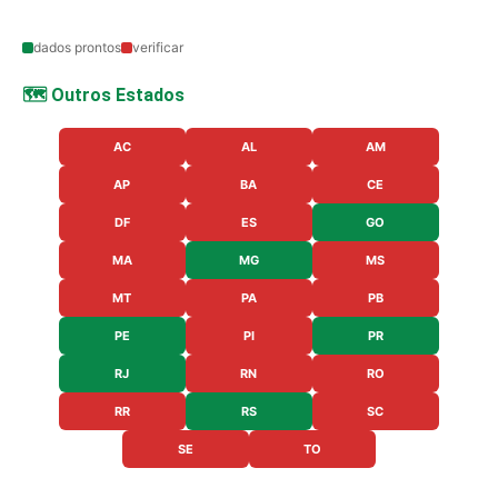
dados prontos
verificar
🗺️ Outros Estados
AC
AL
AM
AP
BA
CE
DF
ES
GO
MA
MG
MS
MT
PA
PB
PE
PI
PR
RJ
RN
RO
RR
RS
SC
SE
TO