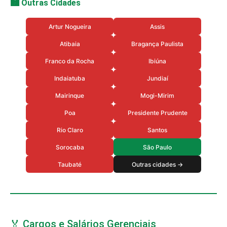
🏙️ Outras Cidades
Artur Nogueira
Assis
Atibaia
Bragança Paulista
Franco da Rocha
Ibiúna
Indaiatuba
Jundiaí
Mairinque
Mogi-Mirim
Poa
Presidente Prudente
Rio Claro
Santos
Sorocaba
São Paulo
Taubaté
Outras cidades →
🏅 Cargos e Salários Gerenciais