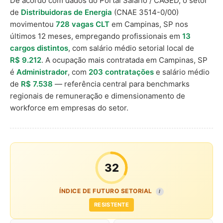
De acordo com dados do Portal Salário / CAGED, o setor
de
Distribuidoras de Energia
(CNAE 3514-0/00)
movimentou
728 vagas CLT
em Campinas, SP nos
últimos 12 meses, empregando profissionais em
13
cargos distintos
, com salário médio setorial local de
R$ 9.212
. A ocupação mais contratada em Campinas, SP
é
Administrador
, com
203 contratações
e salário médio
de
R$ 7.538
— referência central para benchmarks
regionais de remuneração e dimensionamento de
workforce em empresas do setor.
32
ÍNDICE DE FUTURO SETORIAL
I
RESISTENTE