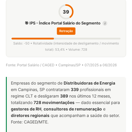
39
🎯 IPS - Índice Portal Salário do Segmento
i
Retração
Saldo: -50 • Rotatividade (intensidade de desligamento / movimento
total): 53,4% • Volume: 728
Fonte: Portal Salário / CAGED • Campinas/SP • 07/2025 a 06/2026
Empresas do segmento de
Distribuidoras de Energia
em Campinas, SP contrataram
339
profissionais em
regime CLT e desligaram
389
nos últimos 12 meses,
totalizando
728 movimentações
— dado essencial para
gestores de RH
,
consultores de remuneração
e
diretores regionais
que acompanham a saúde do setor.
Fonte: CAGED/MTE.