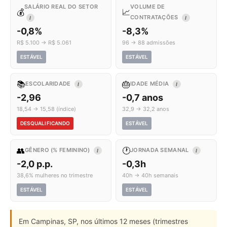
SALÁRIO REAL DO SETOR
VOLUME DE
💰
📈
CONTRATAÇÕES
I
I
-0,8%
-8,3%
R$ 5.100 → R$ 5.061
96 → 88 admissões
ESTÁVEL
ESTÁVEL
📚
🎂
ESCOLARIDADE
IDADE MÉDIA
I
I
-2,96
-0,7 anos
18,54 → 15,58 (índice)
32,9 → 32,2 anos
DESQUALIFICANDO
ESTÁVEL
👥
🕐
GÊNERO (% FEMININO)
JORNADA SEMANAL
I
I
-2,0 p.p.
-0,3h
38,6% mulheres no trimestre
40h → 40h semanais
ESTÁVEL
ESTÁVEL
Em Campinas, SP, nos últimos 12 meses (trimestres