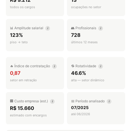
R$ 9.212
13
todos os cargos
ocupações no setor
📊 Amplitude salarial
👥 Profissionais
i
i
123%
728
piso → teto
últimos 12 meses
🔥 Índice de contratação
🔁 Rotatividade
i
i
0,87
46.6%
setor em retração
alta — setor dinâmico
🏢 Custo empresa (est.)
📅 Período analisado
i
i
07/2025
R$ 15.660
até 06/2026
estimado com encargos