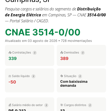
Pesquisa cargos e salários do segmento de
Distribuição
de Energia Elétrica
em Campinas, SP — CNAE
3514-0/00
— Portal Salário / CAGED.
CNAE 3514-0/00
Atualizado em
03 agosto de 2026
• 728 movimentações
📥 Contratações
📤 Demissões
i
i
339
389
⚖️ Saldo líquido
🔄 Situação
i
i
Com baixíssima
-50
demanda
💰 Salário médio do setor
🎯 Cargos distintos
i
i