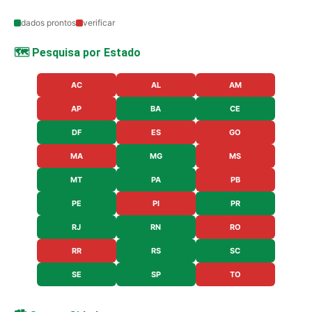
dados prontos
verificar
🗺️ Pesquisa por Estado
AC
AL
AM
AP
BA
CE
DF
ES
GO
MA
MG
MS
MT
PA
PB
PE
PI
PR
RJ
RN
RO
RR
RS
SC
SE
SP
TO