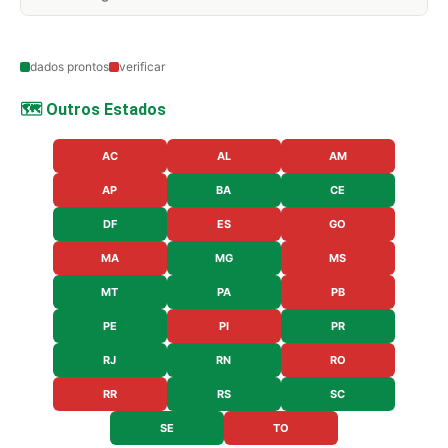
dados prontos
verificar
🗺️ Outros Estados
AC
AL
AM
AP
BA
CE
DF
ES
GO
MA
MG
MS
MT
PA
PB
PE
PI
PR
RJ
RN
RO
RR
RS
SC
SE
TO