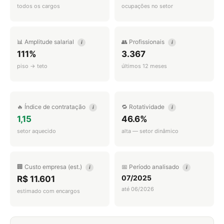
todos os cargos
ocupações no setor
📊 Amplitude salarial
👥 Profissionais
i
i
111%
3.367
piso → teto
últimos 12 meses
🔥 Índice de contratação
🔁 Rotatividade
i
i
1,15
46.6%
setor aquecido
alta — setor dinâmico
🏢 Custo empresa (est.)
📅 Período analisado
i
i
07/2025
R$ 11.601
até 06/2026
estimado com encargos