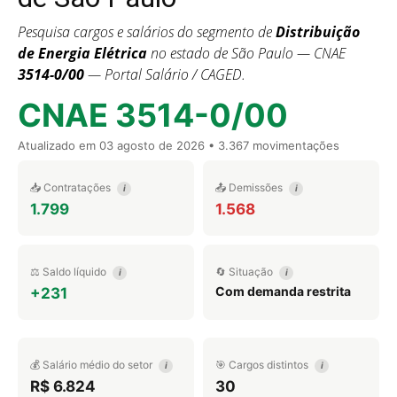
Pesquisa cargos e salários do segmento de
Distribuição
de Energia Elétrica
no estado de São Paulo — CNAE
3514-0/00
— Portal Salário / CAGED.
CNAE 3514-0/00
Atualizado em
03 agosto de 2026
• 3.367 movimentações
📥 Contratações
📤 Demissões
i
i
1.799
1.568
⚖️ Saldo líquido
🔄 Situação
i
i
Com demanda restrita
+231
💰 Salário médio do setor
🎯 Cargos distintos
i
i
R$ 6.824
30