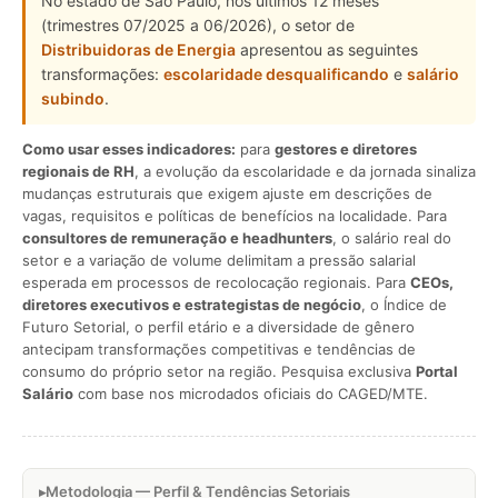
No estado de São Paulo, nos últimos 12 meses
(trimestres 07/2025 a 06/2026), o setor de
Distribuidoras de Energia
apresentou as seguintes
transformações:
escolaridade desqualificando
e
salário
subindo
.
Como usar esses indicadores:
para
gestores e diretores
regionais de RH
, a evolução da escolaridade e da jornada sinaliza
mudanças estruturais que exigem ajuste em descrições de
vagas, requisitos e políticas de benefícios na localidade. Para
consultores de remuneração e headhunters
, o salário real do
setor e a variação de volume delimitam a pressão salarial
esperada em processos de recolocação regionais. Para
CEOs,
diretores executivos e estrategistas de negócio
, o Índice de
Futuro Setorial, o perfil etário e a diversidade de gênero
antecipam transformações competitivas e tendências de
consumo do próprio setor na região. Pesquisa exclusiva
Portal
Salário
com base nos microdados oficiais do CAGED/MTE.
Metodologia — Perfil & Tendências Setoriais