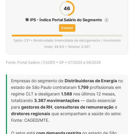
46
🎯 IPS - Índice Portal Salário do Segmento
i
Estável
Saldo: 231 • Rotatividade (intensidade de desligamento / movimento
total): 46,6% • Volume: 3.367
Fonte: Portal Salário / CAGED • SP • 07/2025 a 06/2026
Empresas do segmento de
Distribuidoras de Energia
no
estado de São Paulo contrataram
1.799
profissionais em
regime CLT e desligaram
1.568
nos últimos 12 meses,
totalizando
3.367 movimentações
— dado essencial
para
gestores de RH
,
consultores de remuneração
e
diretores regionais
que acompanham a saúde do setor.
Fonte: CAGED/MTE.
O setor está
com demanda restrita
no estado de São