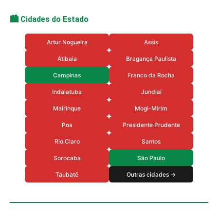
🏙️ Cidades do Estado
Artur Nogueira
Assis
Atibaia
Bragança Paulista
Campinas
Franco da Rocha
Indaiatuba
Jundiaí
Mairinque
Mogi-Mirim
Poa
Presidente Prudente
Rio Claro
Santos
Sorocaba
São Paulo
Taubaté
Outras cidades →