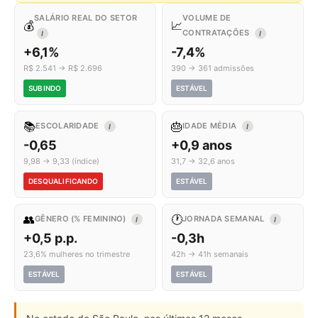
SALÁRIO REAL DO SETOR
VOLUME DE
💰
📈
CONTRATAÇÕES
I
I
+6,1%
-7,4%
R$ 2.541 → R$ 2.696
390 → 361 admissões
SUBINDO
ESTÁVEL
📚
🎂
ESCOLARIDADE
IDADE MÉDIA
I
I
-0,65
+0,9 anos
9,98 → 9,33 (índice)
31,7 → 32,6 anos
DESQUALIFICANDO
ESTÁVEL
👥
🕐
GÊNERO (% FEMININO)
JORNADA SEMANAL
I
I
+0,5 p.p.
-0,3h
23,6% mulheres no trimestre
42h → 41h semanais
ESTÁVEL
ESTÁVEL