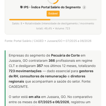
🎯 IPS - Índice Portal Salário do Segmento
i
Estável
Saldo: 9 • Rotatividade (intensidade de desligamento / movimento
total): 49,4% • Volume: 723
Fonte: Portal Salário / CAGED • Jussara/GO • 07/2025 a 06/2026
Empresas do segmento de
Pecuária de Corte
em
Jussara, GO contrataram
366
profissionais em regime
CLT e desligaram
357
nos últimos 12 meses, totalizando
723 movimentações
— dado essencial para
gestores
de RH
,
consultores de remuneração
e
diretores
regionais
que acompanham a saúde do setor. Fonte:
CAGED/MTE.
O setor está
em alta
em Jussara, GO. No comparativo
entre os meses de
07/2025 e 06/2026
, registrou um