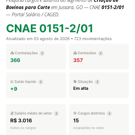
Pesquisa cargos e salários do segmento de
Criação de
Bovinos para Corte
em Jussara, GO — CNAE
0151-2/01
— Portal Salário / CAGED.
CNAE 0151-2/01
Atualizado em
03 agosto de 2026
• 723 movimentações
📥 Contratações
📤 Demissões
i
i
366
357
⚖️ Saldo líquido
🔄 Situação
i
i
Em alta
+9
💰 Salário médio do setor
🎯 Cargos distintos
i
i
R$ 3.016
15
todos os cargos
ocupações no setor