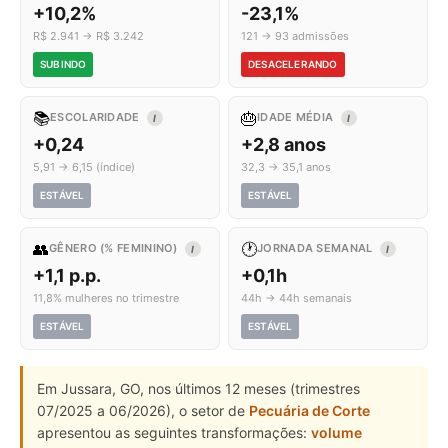
+10,2%
-23,1%
R$ 2.941 → R$ 3.242
121 → 93 admissões
SUBINDO
DESACELERANDO
📚
🎂
ESCOLARIDADE
IDADE MÉDIA
I
I
+0,24
+2,8 anos
5,91 → 6,15 (índice)
32,3 → 35,1 anos
ESTÁVEL
ESTÁVEL
👥
🕐
GÊNERO (% FEMININO)
JORNADA SEMANAL
I
I
+1,1 p.p.
+0,1h
11,8% mulheres no trimestre
44h → 44h semanais
ESTÁVEL
ESTÁVEL
Em Jussara, GO, nos últimos 12 meses (trimestres
07/2025 a 06/2026), o setor de
Pecuária de Corte
apresentou as seguintes transformações:
volume