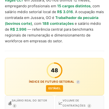
vagas CLT
em Jussara, GO nos últimos 12 meses,
empregando profissionais em
15 cargos distintos
, com
salário médio setorial local de
R$ 3.016
. A ocupação mais
contratada em Jussara, GO é
Trabalhador da pecuária
(bovinos corte)
, com
188 contratações
e salário médio
de
R$ 2.996
— referência central para benchmarks
regionais de remuneração e dimensionamento de
workforce em empresas do setor.
48
ÍNDICE DE FUTURO SETORIAL
I
ESTÁVEL
SALÁRIO REAL DO SETOR
VOLUME DE
💰
📈
CONTRATAÇÕES
I
I