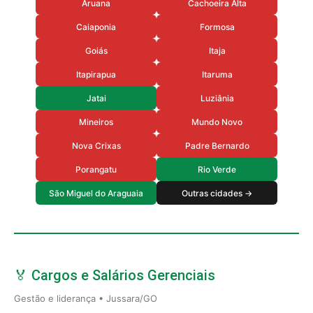
Aruana
Cachoeira Alta
Caiaponia
Formosa
Goiás
Itaja
Itapirapua
Itaruma
Jatai
Luziânia
Mineiros
Mundo Novo
Nova Crixas
Padre Bernardo
Porangatu
Rio Verde
São Miguel do Araguaia
Outras cidades →
🏅 Cargos e Salários Gerenciais
Gestão e liderança • Jussara/GO