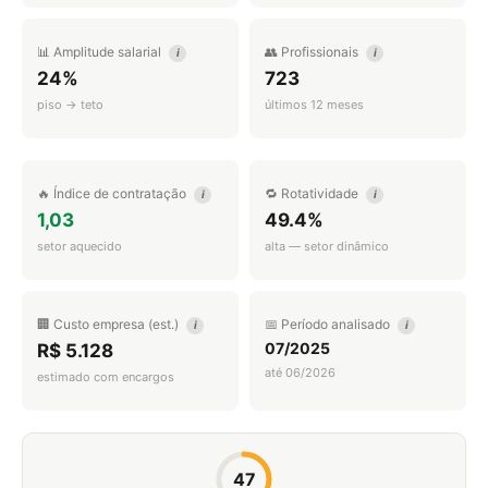
📊 Amplitude salarial
👥 Profissionais
i
i
24%
723
piso → teto
últimos 12 meses
🔥 Índice de contratação
🔁 Rotatividade
i
i
1,03
49.4%
setor aquecido
alta — setor dinâmico
🏢 Custo empresa (est.)
📅 Período analisado
i
i
07/2025
R$ 5.128
até 06/2026
estimado com encargos
47