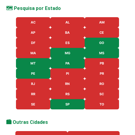
🗺️ Pesquisa por Estado
AC
AL
AM
AP
BA
CE
DF
ES
GO
MA
MG
MS
MT
PA
PB
PE
PI
PR
RJ
RN
RO
RR
RS
SC
SE
SP
TO
🏙️ Outras Cidades