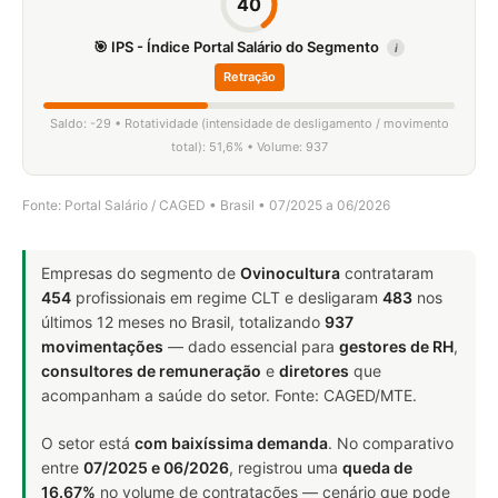
40
🎯 IPS - Índice Portal Salário do Segmento
i
Retração
Saldo: -29 • Rotatividade (intensidade de desligamento / movimento
total): 51,6% • Volume: 937
Fonte: Portal Salário / CAGED • Brasil • 07/2025 a 06/2026
Empresas do segmento de
Ovinocultura
contrataram
454
profissionais em regime CLT e desligaram
483
nos
últimos 12 meses no Brasil, totalizando
937
movimentações
— dado essencial para
gestores de RH
,
consultores de remuneração
e
diretores
que
acompanham a saúde do setor. Fonte: CAGED/MTE.
O setor está
com baixíssima demanda
. No comparativo
entre
07/2025 e 06/2026
, registrou uma
queda de
16.67%
no volume de contratações — cenário que pode