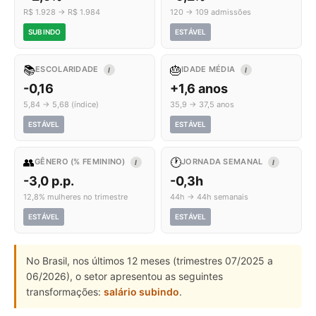
R$ 1.928 → R$ 1.984
120 → 109 admissões
SUBINDO
ESTÁVEL
📚
🎂
ESCOLARIDADE
IDADE MÉDIA
I
I
-0,16
+1,6 anos
5,84 → 5,68 (índice)
35,9 → 37,5 anos
ESTÁVEL
ESTÁVEL
👥
🕐
GÊNERO (% FEMININO)
JORNADA SEMANAL
I
I
-3,0 p.p.
-0,3h
12,8% mulheres no trimestre
44h → 44h semanais
ESTÁVEL
ESTÁVEL
No Brasil, nos últimos 12 meses (trimestres 07/2025 a
06/2026), o setor apresentou as seguintes
transformações:
salário subindo
.