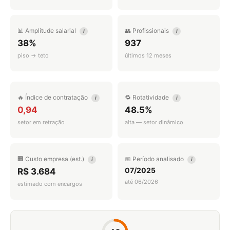
📊 Amplitude salarial
👥 Profissionais
i
i
38%
937
piso → teto
últimos 12 meses
🔥 Índice de contratação
🔁 Rotatividade
i
i
0,94
48.5%
setor em retração
alta — setor dinâmico
🏢 Custo empresa (est.)
📅 Período analisado
i
i
07/2025
R$ 3.684
até 06/2026
estimado com encargos