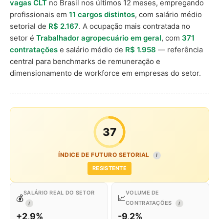
vagas CLT
no Brasil nos últimos 12 meses, empregando
profissionais em
11 cargos distintos
, com salário médio
setorial de
R$ 2.167
. A ocupação mais contratada no
setor é
Trabalhador agropecuário em geral
, com
371
contratações
e salário médio de
R$ 1.958
— referência
central para benchmarks de remuneração e
dimensionamento de workforce em empresas do setor.
37
ÍNDICE DE FUTURO SETORIAL
I
RESISTENTE
SALÁRIO REAL DO SETOR
VOLUME DE
💰
📈
CONTRATAÇÕES
I
I
+2,9%
-9,2%