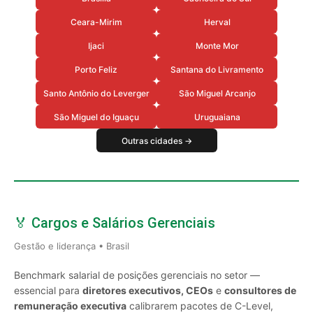
Ceara-Mirim
Herval
Ijaci
Monte Mor
Porto Feliz
Santana do Livramento
Santo Antônio do Leverger
São Miguel Arcanjo
São Miguel do Iguaçu
Uruguaiana
Outras cidades →
🏅 Cargos e Salários Gerenciais
Gestão e liderança • Brasil
Benchmark salarial de posições gerenciais no setor —
essencial para
diretores executivos, CEOs
e
consultores de
remuneração executiva
calibrarem pacotes de C-Level,