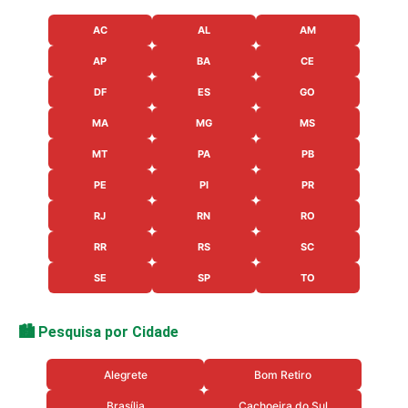
AC
AL
AM
AP
BA
CE
DF
ES
GO
MA
MG
MS
MT
PA
PB
PE
PI
PR
RJ
RN
RO
RR
RS
SC
SE
SP
TO
🏙️ Pesquisa por Cidade
Alegrete
Bom Retiro
Brasília
Cachoeira do Sul