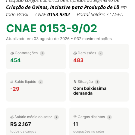
Pesquisa cargos e salários de empresas do segmento de
Criação de Ovinos, Inclusive para Produção de Lã
em
todo Brasil — CNAE
0153-9/02
— Portal Salário / CAGED.
CNAE 0153-9/02
Atualizado em
03 agosto de 2026
• 937 movimentações
📥 Contratações
📤 Demissões
i
i
454
483
⚖️ Saldo líquido
🔄 Situação
i
i
Com baixíssima
-29
demanda
💰 Salário médio do setor
🎯 Cargos distintos
i
i
R$ 2.167
11
todos os cargos
ocupações no setor