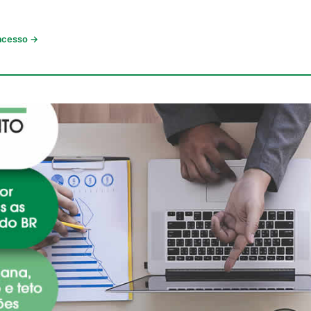
 acesso →