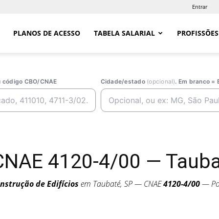
Entrar
PLANOS DE ACESSO
TABELA SALARIAL
PROFISSÕES
ou código CBO/CNAE
Cidade/estado
(opcional)
. Em branco = 
CNAE 4120-4/00 — Tauba
nstrução de Edifícios
em Taubaté, SP — CNAE
4120-4/00
— Por