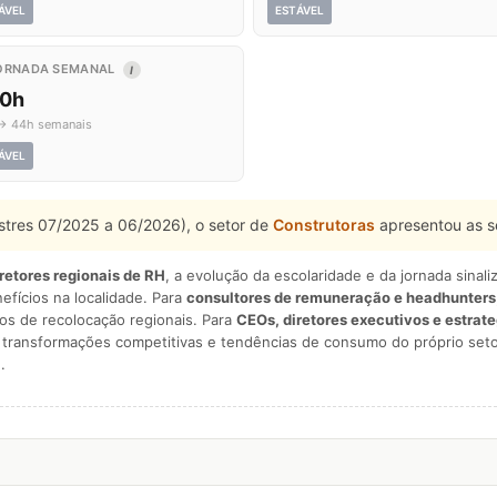
ÁVEL
ESTÁVEL
ORNADA SEMANAL
I
,0h
→ 44h semanais
ÁVEL
estres 07/2025 a 06/2026), o setor de
Construtoras
apresentou as s
iretores regionais de RH
, a evolução da escolaridade e da jornada sina
nefícios na localidade. Para
consultores de remuneração e headhunters
os de recolocação regionais. Para
CEOs, diretores executivos e estrat
am transformações competitivas e tendências de consumo do próprio seto
.