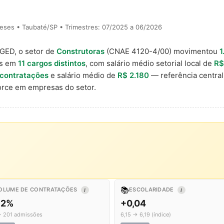
eses • Taubaté/SP • Trimestres: 07/2025 a 06/2026
AGED, o setor de
Construtoras
(CNAE 4120-4/00) movimentou
1
is em
11 cargos distintos
, com salário médio setorial local de
R$
 contratações
e salário médio de
R$ 2.180
— referência central
rce em empresas do setor.
📚
OLUME DE CONTRATAÇÕES
ESCOLARIDADE
I
I
,2%
+0,04
→ 201 admissões
6,15 → 6,19 (índice)