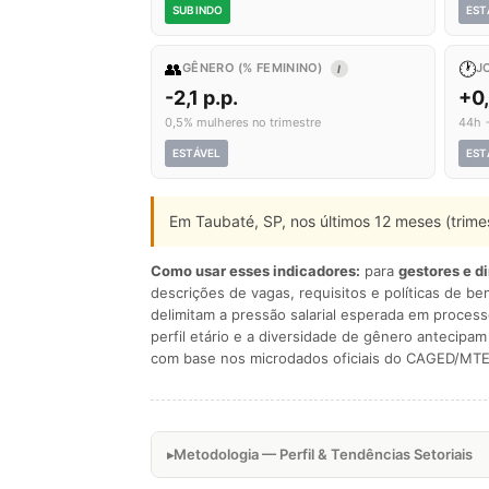
SUBINDO
EST
👥
🕐
GÊNERO (% FEMININO)
J
I
-2,1 p.p.
+0
0,5% mulheres no trimestre
44h 
ESTÁVEL
EST
Em Taubaté, SP, nos últimos 12 meses (trim
Como usar esses indicadores:
para
gestores e d
descrições de vagas, requisitos e políticas de be
delimitam a pressão salarial esperada em process
perfil etário e a diversidade de gênero antecip
com base nos microdados oficiais do CAGED/MTE
Metodologia — Perfil & Tendências Setoriais