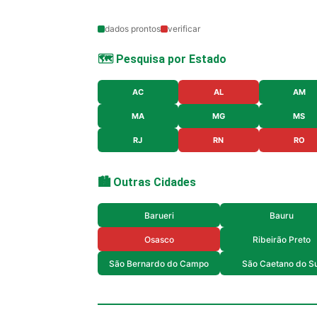
dados prontos
verificar
🗺️ Pesquisa por Estado
AC
AL
AM
MA
MG
MS
RJ
RN
RO
🏙️ Outras Cidades
Barueri
Bauru
Osasco
Ribeirão Preto
São Bernardo do Campo
São Caetano do Su