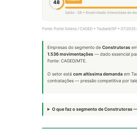
48
Saldo: -58 • Rotatividade (intensidade de de
Fonte: Portal Salário / CAGED • Taubaté/SP • 07/2025
Empresas do segmento de
Construtoras
em
1.536 movimentações
— dado essencial pa
Fonte: CAGED/MTE.
O setor está
com altíssima demanda
em Tau
contratações — pressão competitiva por tale
O que faz o segmento de Construtoras 