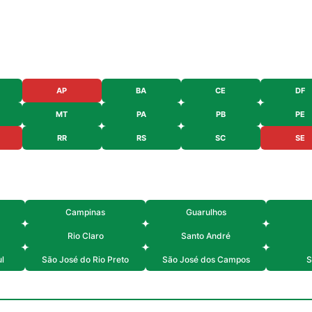
AP
BA
CE
DF
MT
PA
PB
PE
RR
RS
SC
SE
Campinas
Guarulhos
Rio Claro
Santo André
l
São José do Rio Preto
São José dos Campos
S