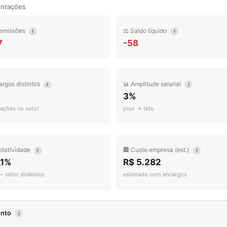
entações
emissões
⚖️ Saldo líquido
i
i
7
-58
argos distintos
📊 Amplitude salarial
i
i
3%
ações no setor
piso → teto
otatividade
🏢 Custo empresa (est.)
i
i
.1%
R$ 5.282
 — setor dinâmico
estimado com encargos
mento
i