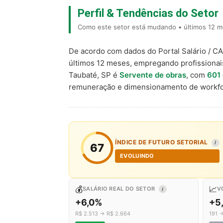
Perfil & Tendências do Setor
Como este setor está mudando • últimos 12 m
De acordo com dados do Portal Salário / C
últimos 12 meses, empregando profissiona
Taubaté, SP é
Servente de obras
, com
601
remuneração e dimensionamento de workfo
ÍNDICE DE FUTURO SETORIAL
I
67
EVOLUINDO
💰
📈
SALÁRIO REAL DO SETOR
V
I
+6,0%
+5
R$ 2.513 → R$ 2.664
191 