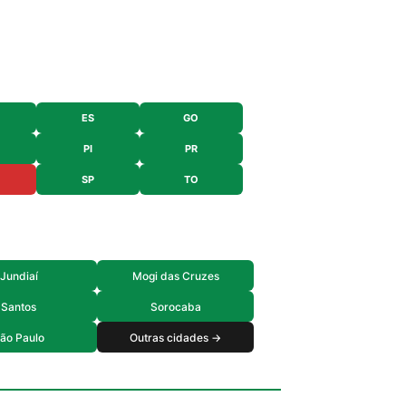
ES
GO
PI
PR
SP
TO
Jundiaí
Mogi das Cruzes
Santos
Sorocaba
ão Paulo
Outras cidades →