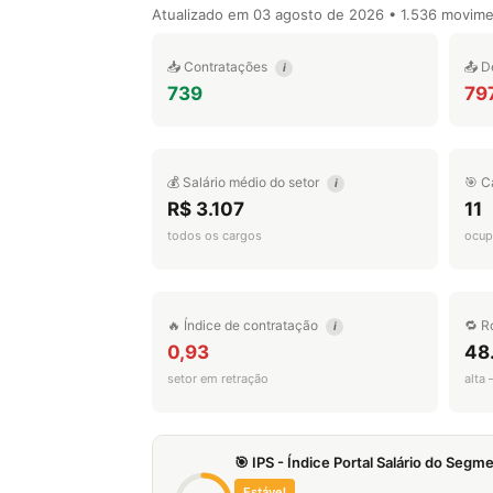
Atualizado em
03 agosto de 2026
• 1.536 movim
📥 Contratações
📤 D
i
739
79
💰 Salário médio do setor
🎯 C
i
R$ 3.107
11
todos os cargos
ocup
🔥 Índice de contratação
🔁 R
i
0,93
48
setor em retração
alta
🎯 IPS - Índice Portal Salário do Seg
Estável