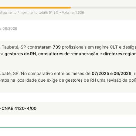
sligamento / movimento total): 51,9% • Volume: 1.536
 a 06/2026
 Taubaté, SP contrataram
739
profissionais em regime CLT e desli
ra
gestores de RH
,
consultores de remuneração
e
diretores regio
baté, SP. No comparativo entre os meses de
07/2025 e 06/2026
, 
ntos na localidade que exige de gestores de RH uma revisão da polí
— CNAE 4120-4/00