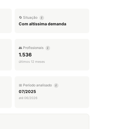
🔄 Situação
i
Com altíssima demanda
👥 Profissionais
i
1.536
últimos 12 meses
📅 Período analisado
i
07/2025
até 06/2026