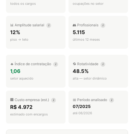
todos os cargos
ocupações no setor
📊 Amplitude salarial
👥 Profissionais
i
i
12%
5.115
piso → teto
últimos 12 meses
🔥 Índice de contratação
🔁 Rotatividade
i
i
1,06
48.5%
setor aquecido
alta — setor dinâmico
🏢 Custo empresa (est.)
📅 Período analisado
i
i
07/2025
R$ 4.972
até 06/2026
estimado com encargos