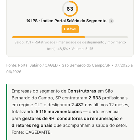
63
🎯 IPS - Índice Portal Salário do Segmento
i
Estável
Saldo: 151 • Rotatividade (intensidade de desligamento / movimento
total): 48,5% • Volume: 5.115
Fonte: Portal Salário / CAGED • São Bernardo do Campo/SP • 07/2025 a
06/2026
Empresas do segmento de
Construtoras
em São
Bernardo do Campo, SP contrataram
2.633
profissionais
em regime CLT e desligaram
2.482
nos últimos 12 meses,
totalizando
5.115 movimentações
— dado essencial
para
gestores de RH
,
consultores de remuneração
e
diretores regionais
que acompanham a saúde do setor.
Fonte: CAGED/MTE.