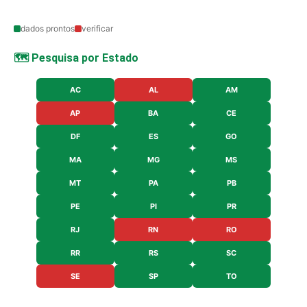
dados prontos
verificar
🗺️ Pesquisa por Estado
AC
AL
AM
AP
BA
CE
DF
ES
GO
MA
MG
MS
MT
PA
PB
PE
PI
PR
RJ
RN
RO
RR
RS
SC
SE
SP
TO