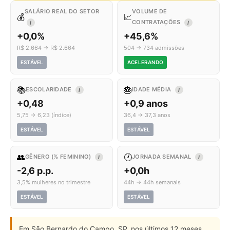
SALÁRIO REAL DO SETOR
VOLUME DE
💰
📈
CONTRATAÇÕES
I
I
+0,0%
+45,6%
R$ 2.664 → R$ 2.664
504 → 734 admissões
ESTÁVEL
ACELERANDO
📚
🎂
ESCOLARIDADE
IDADE MÉDIA
I
I
+0,48
+0,9 anos
5,75 → 6,23 (índice)
36,4 → 37,3 anos
ESTÁVEL
ESTÁVEL
👥
🕐
GÊNERO (% FEMININO)
JORNADA SEMANAL
I
I
-2,6 p.p.
+0,0h
3,5% mulheres no trimestre
44h → 44h semanais
ESTÁVEL
ESTÁVEL
Em São Bernardo do Campo, SP, nos últimos 12 meses