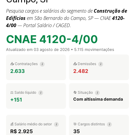
Pesquisa cargos e salários do segmento de
Construção de
Edifícios
em São Bernardo do Campo, SP — CNAE
4120-
4/00
— Portal Salário / CAGED.
CNAE 4120-4/00
Atualizado em
03 agosto de 2026
• 5.115 movimentações
📥 Contratações
📤 Demissões
i
i
2.633
2.482
⚖️ Saldo líquido
🔄 Situação
i
i
Com altíssima demanda
+151
💰 Salário médio do setor
🎯 Cargos distintos
i
i
R$ 2.925
35