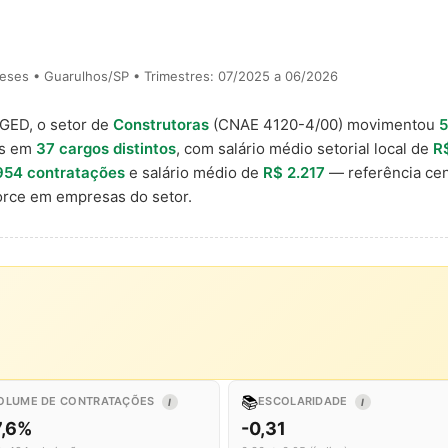
eses • Guarulhos/SP • Trimestres: 07/2025 a 06/2026
AGED, o setor de
Construtoras
(CNAE 4120-4/00) movimentou
5
is em
37 cargos distintos
, com salário médio setorial local de
R
954 contratações
e salário médio de
R$ 2.217
— referência cen
rce em empresas do setor.
📚
OLUME DE CONTRATAÇÕES
ESCOLARIDADE
I
I
7,6%
-0,31