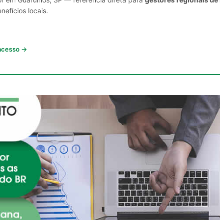
nefícios locais.
 acesso →