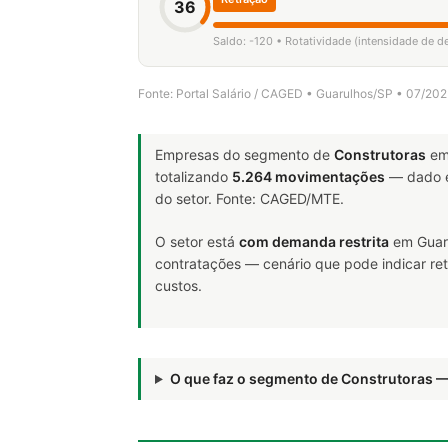
36
Saldo: -120 • Rotatividade (intensidade de d
Fonte: Portal Salário / CAGED • Guarulhos/SP • 07/20
Empresas do segmento de
Construtoras
em
totalizando
5.264 movimentações
— dado e
do setor. Fonte: CAGED/MTE.
O setor está
com demanda restrita
em Guaru
contratações — cenário que pode indicar ret
custos.
O que faz o segmento de Construtoras 