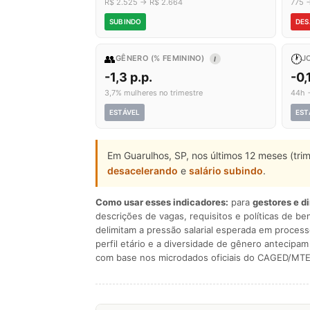
R$ 2.525 → R$ 2.664
775 
SUBINDO
DES
👥
🕐
GÊNERO (% FEMININO)
J
I
-1,3 p.p.
-0,
3,7% mulheres no trimestre
44h 
ESTÁVEL
EST
Em Guarulhos, SP, nos últimos 12 meses (tri
desacelerando
e
salário subindo
.
Como usar esses indicadores:
para
gestores e d
descrições de vagas, requisitos e políticas de be
delimitam a pressão salarial esperada em process
perfil etário e a diversidade de gênero antecip
com base nos microdados oficiais do CAGED/MTE