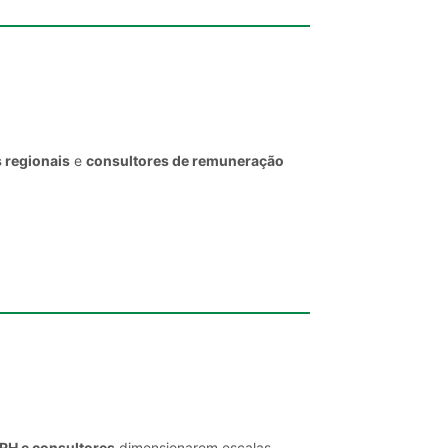
 regionais
e
consultores de remuneração
 RH e consultores
dimensionarem escalas,