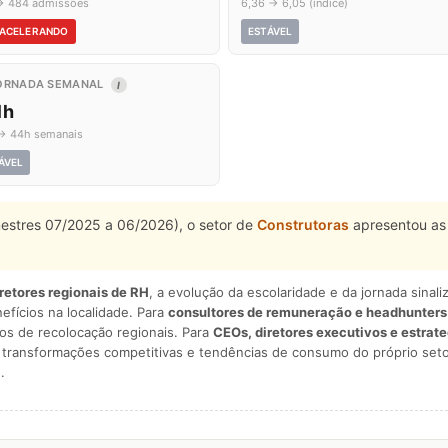
→ 484 admissões
6,36 → 6,05 (índice)
ACELERANDO
ESTÁVEL
ORNADA SEMANAL
I
1h
→ 44h semanais
ÁVEL
mestres 07/2025 a 06/2026), o setor de
Construtoras
apresentou as
iretores regionais de RH
, a evolução da escolaridade e da jornada sina
nefícios na localidade. Para
consultores de remuneração e headhunters
os de recolocação regionais. Para
CEOs, diretores executivos e estrat
am transformações competitivas e tendências de consumo do próprio seto
.