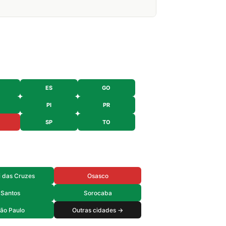
ES
GO
PI
PR
SP
TO
 das Cruzes
Osasco
Santos
Sorocaba
ão Paulo
Outras cidades →