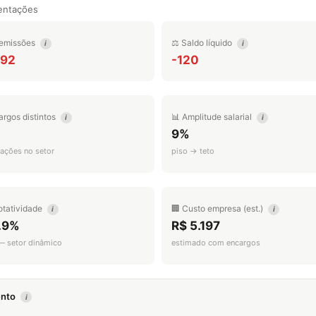
entações
emissões
⚖️ Saldo líquido
i
i
692
-120
argos distintos
📊 Amplitude salarial
i
i
9%
ações no setor
piso → teto
otatividade
🏢 Custo empresa (est.)
i
i
.9%
R$ 5.197
 — setor dinâmico
estimado com encargos
mento
i