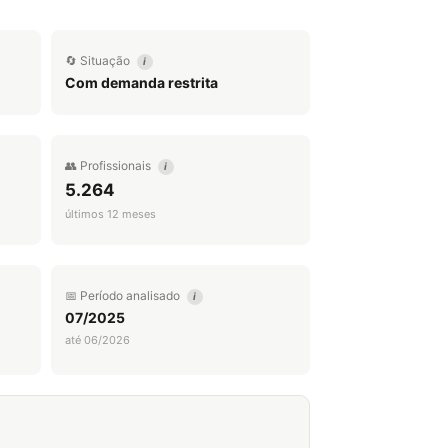
🔄 Situação
i
Com demanda restrita
👥 Profissionais
i
5.264
últimos 12 meses
📅 Período analisado
i
07/2025
até 06/2026