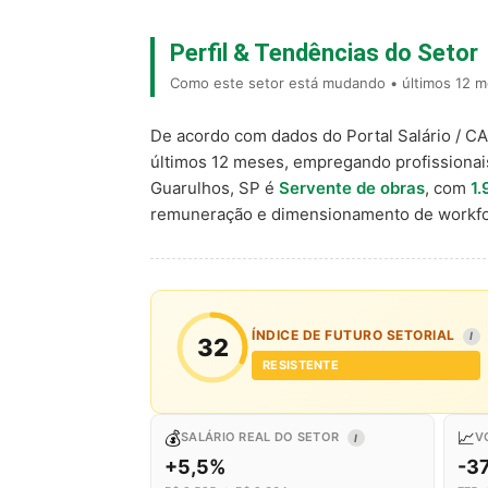
Perfil & Tendências do Setor
Como este setor está mudando • últimos 12 m
De acordo com dados do Portal Salário / C
últimos 12 meses, empregando profissiona
Guarulhos, SP é
Servente de obras
, com
1.
remuneração e dimensionamento de workfo
ÍNDICE DE FUTURO SETORIAL
I
32
RESISTENTE
💰
📈
SALÁRIO REAL DO SETOR
V
I
+5,5%
-3