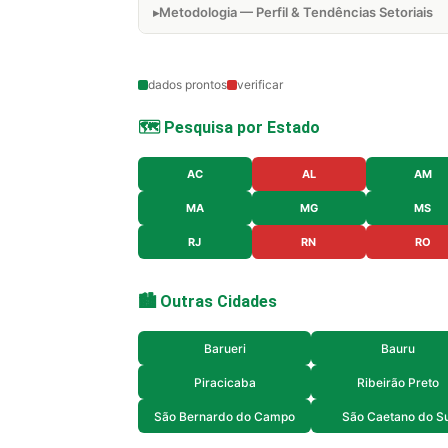
Metodologia — Perfil & Tendências Setoriais
dados prontos
verificar
🗺️ Pesquisa por Estado
AC
AL
AM
MA
MG
MS
RJ
RN
RO
🏙️ Outras Cidades
Barueri
Bauru
Piracicaba
Ribeirão Preto
São Bernardo do Campo
São Caetano do Su