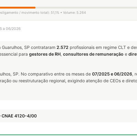
esligamento / movimento total): 51,1% • Volume: 5.264
25 a 06/2026
 Guarulhos, SP contrataram
2.572
profissionais em regime CLT e de
ssencial para
gestores de RH
,
consultores de remuneração
e
dire
lhos, SP. No comparativo entre os meses de
07/2025 e 06/2026
, 
ração ou reestruturação regional, exigindo atenção de CEOs e direto
— CNAE 4120-4/00