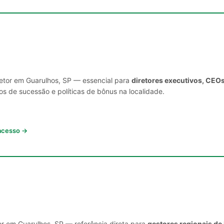
setor em Guarulhos, SP — essencial para
diretores executivos, CEOs
s de sucessão e políticas de bônus na localidade.
 acesso →
or em Guarulhos, SP — referência direta para
gestores regionais de