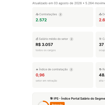
Atualizado em
03 agosto de 2026
• 5.264 movim
📥 Contratações
📤 D
i
2.572
2.
💰 Salário médio do setor
🎯 C
i
R$ 3.057
37
todos os cargos
ocup
🔥 Índice de contratação
🔁 R
i
0,96
48
setor em retração
alta
🎯 IPS - Índice Portal Salário do Seg
Retração