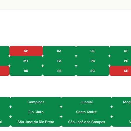
AP
BA
CE
DF
MT
PA
PB
PE
RR
RS
SC
SE
Campinas
Jundiaí
Mogi
Rio Claro
Santo André
l
São José do Rio Preto
São José dos Campos
S