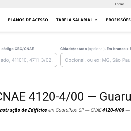
Entrar
PLANOS DE ACESSO
TABELA SALARIAL
PROFISSÕES
ou código CBO/CNAE
Cidade/estado
(opcional)
. Em branco = 
CNAE 4120-4/00 — Guaru
nstrução de Edifícios
em Guarulhos, SP — CNAE
4120-4/00
— P