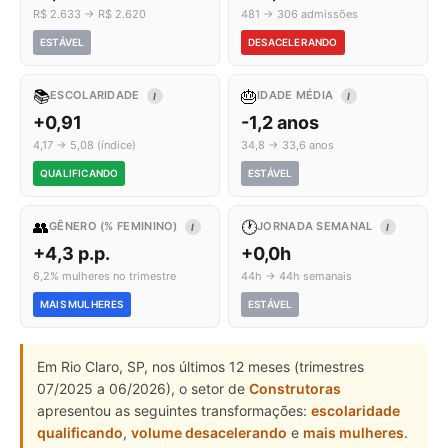
R$ 2.633 → R$ 2.620
481 → 306 admissões
ESTÁVEL
DESACELERANDO
📚
🎂
ESCOLARIDADE
IDADE MÉDIA
I
I
+0,91
-1,2 anos
4,17 → 5,08 (índice)
34,8 → 33,6 anos
QUALIFICANDO
ESTÁVEL
👥
🕐
GÊNERO (% FEMININO)
JORNADA SEMANAL
I
I
+4,3 p.p.
+0,0h
6,2% mulheres no trimestre
44h → 44h semanais
MAIS MULHERES
ESTÁVEL
Em Rio Claro, SP, nos últimos 12 meses (trimestres
07/2025 a 06/2026), o setor de
Construtoras
apresentou as seguintes transformações:
escolaridade
qualificando
,
volume desacelerando
e
mais mulheres
.