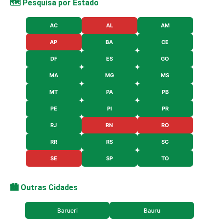
🗺️ Pesquisa por Estado
AC
AL
AM
AP
BA
CE
DF
ES
GO
MA
MG
MS
MT
PA
PB
PE
PI
PR
RJ
RN
RO
RR
RS
SC
SE
SP
TO
🏙️ Outras Cidades
Barueri
Bauru