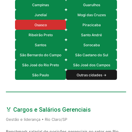
Campinas
Guarulhos
Jundiaí
Mogi das Cruzes
Osasco
Piracicaba
Ribeirão Preto
Santo André
Santos
Sorocaba
São Bernardo do Campo
São Caetano do Sul
São José do Rio Preto
São José dos Campos
São Paulo
Outras cidades →
🏅 Cargos e Salários Gerenciais
Gestão e liderança • Rio Claro/SP
Benchmark salarial de posições gerenciais no setor em Rio