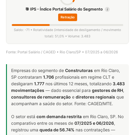
🎯 IPS - Índice Portal Salário do Segmento
i
Retração
Saldo: -71 • Rotatividade (intensidade de desligamento / movimento
total): 51,0% • Volume: 3.483
Fonte: Portal Salário / CAGED • Rio Claro/SP • 07/2025 a 06/2026
Empresas do segmento de
Construtoras
em Rio Claro,
SP contrataram
1.706
profissionais em regime CLT e
desligaram
1.777
nos últimos 12 meses, totalizando
3.483
movimentações
— dado essencial para
gestores de RH
,
consultores de remuneração
e
diretores regionais
que
acompanham a saúde do setor. Fonte: CAGED/MTE.
O setor está
com demanda restrita
em Rio Claro, SP. No
comparativo entre os meses de
07/2025 e 06/2026
,
registrou uma
queda de 56.74%
nas contratações —