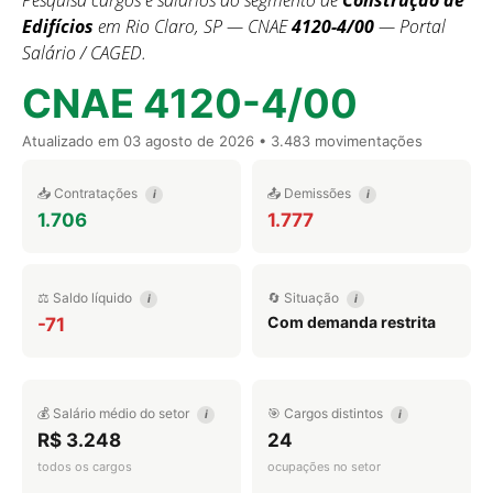
Pesquisa cargos e salários do segmento de
Construção de
Edifícios
em Rio Claro, SP — CNAE
4120-4/00
— Portal
Salário / CAGED.
CNAE 4120-4/00
Atualizado em
03 agosto de 2026
• 3.483 movimentações
📥 Contratações
📤 Demissões
i
i
1.706
1.777
⚖️ Saldo líquido
🔄 Situação
i
i
Com demanda restrita
-71
💰 Salário médio do setor
🎯 Cargos distintos
i
i
R$ 3.248
24
todos os cargos
ocupações no setor