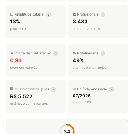
📊 Amplitude salarial
👥 Profissionais
i
i
13%
3.483
piso → teto
últimos 12 meses
🔥 Índice de contratação
🔁 Rotatividade
i
i
0,96
49%
setor em retração
alta — setor dinâmico
🏢 Custo empresa (est.)
📅 Período analisado
i
i
07/2025
R$ 5.522
até 06/2026
estimado com encargos
34