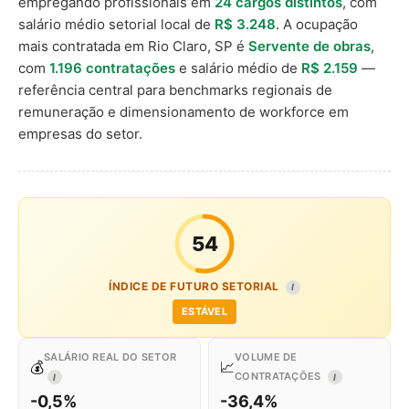
empregando profissionais em
24 cargos distintos
, com
salário médio setorial local de
R$ 3.248
. A ocupação
mais contratada em Rio Claro, SP é
Servente de obras
,
com
1.196 contratações
e salário médio de
R$ 2.159
—
referência central para benchmarks regionais de
remuneração e dimensionamento de workforce em
empresas do setor.
54
ÍNDICE DE FUTURO SETORIAL
I
ESTÁVEL
SALÁRIO REAL DO SETOR
VOLUME DE
💰
📈
CONTRATAÇÕES
I
I
-0,5%
-36,4%