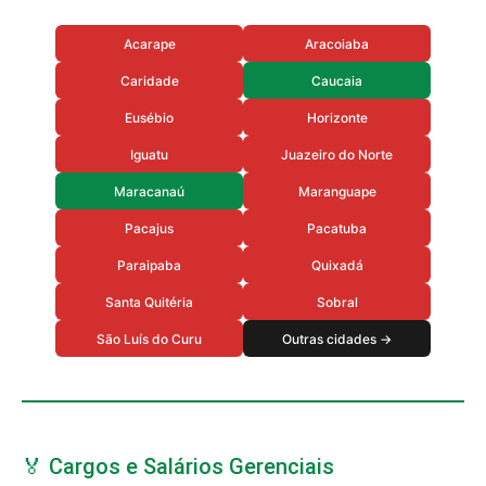
Acarape
Aracoiaba
Caridade
Caucaia
Eusébio
Horizonte
Iguatu
Juazeiro do Norte
Maracanaú
Maranguape
Pacajus
Pacatuba
Paraipaba
Quixadá
Santa Quitéria
Sobral
São Luís do Curu
Outras cidades →
🏅 Cargos e Salários Gerenciais