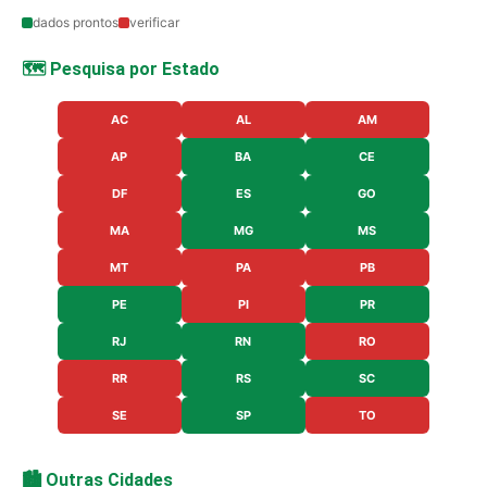
dados prontos
verificar
🗺️ Pesquisa por Estado
AC
AL
AM
AP
BA
CE
DF
ES
GO
MA
MG
MS
MT
PA
PB
PE
PI
PR
RJ
RN
RO
RR
RS
SC
SE
SP
TO
🏙️ Outras Cidades