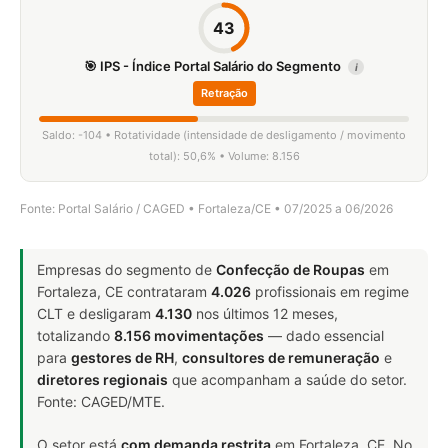
43
🎯 IPS - Índice Portal Salário do Segmento
i
Retração
Saldo: -104 • Rotatividade (intensidade de desligamento / movimento
total): 50,6% • Volume: 8.156
Fonte: Portal Salário / CAGED • Fortaleza/CE • 07/2025 a 06/2026
Empresas do segmento de
Confecção de Roupas
em
Fortaleza, CE contrataram
4.026
profissionais em regime
CLT e desligaram
4.130
nos últimos 12 meses,
totalizando
8.156 movimentações
— dado essencial
para
gestores de RH
,
consultores de remuneração
e
diretores regionais
que acompanham a saúde do setor.
Fonte: CAGED/MTE.
O setor está
com demanda restrita
em Fortaleza, CE. No