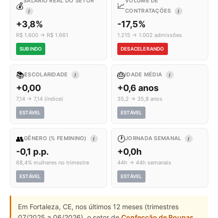
SALÁRIO REAL DO SETOR
VOLUME DE
💰
📈
CONTRATAÇÕES
I
I
+3,8%
-17,5%
R$ 1.600 → R$ 1.661
1.215 → 1.002 admissões
SUBINDO
DESACELERANDO
📚
🎂
ESCOLARIDADE
IDADE MÉDIA
I
I
+0,00
+0,6 anos
7,14 → 7,14 (índice)
35,2 → 35,8 anos
ESTÁVEL
ESTÁVEL
👥
🕐
GÊNERO (% FEMININO)
JORNADA SEMANAL
I
I
-0,1 p.p.
+0,0h
68,4% mulheres no trimestre
44h → 44h semanais
ESTÁVEL
ESTÁVEL
Em Fortaleza, CE, nos últimos 12 meses (trimestres
07/2025 a 06/2026), o setor de
Confecção de Roupas