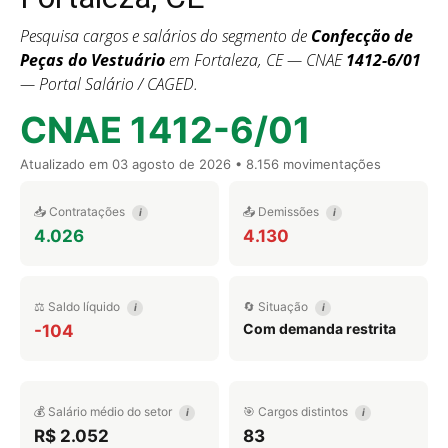
Pesquisa cargos e salários do segmento de
Confecção de
Peças do Vestuário
em Fortaleza, CE — CNAE
1412-6/01
— Portal Salário / CAGED.
CNAE 1412-6/01
Atualizado em
03 agosto de 2026
• 8.156 movimentações
📥 Contratações
📤 Demissões
i
i
4.026
4.130
⚖️ Saldo líquido
🔄 Situação
i
i
Com demanda restrita
-104
💰 Salário médio do setor
🎯 Cargos distintos
i
i
R$ 2.052
83