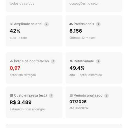
todos os cargos
ocupações no setor
📊 Amplitude salarial
👥 Profissionais
i
i
42%
8.156
piso → teto
últimos 12 meses
🔥 Índice de contratação
🔁 Rotatividade
i
i
0,97
49.4%
setor em retração
alta — setor dinâmico
🏢 Custo empresa (est.)
📅 Período analisado
i
i
07/2025
R$ 3.489
até 06/2026
estimado com encargos