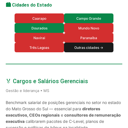
🏙️ Cidades do Estado
Caarapo
Campo Grande
Dourados
Mundo Novo
Navirai
Paranaíba
Três Lagoas
Outras cidades →
🏅 Cargos e Salários Gerenciais
Gestão e liderança • MS
Benchmark salarial de posições gerenciais no setor no estado
do Mato Grosso do Sul — essencial para
diretores
executivos, CEOs regionais
e
consultores de remuneração
executiva
calibrarem pacotes de C-Level, planos de
sucessão e políticas de bônus na localidade.