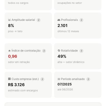
todos os cargos
ocupações no setor
📊 Amplitude salarial
👥 Profissionais
i
i
8%
2.101
piso → teto
últimos 12 meses
🔥 Índice de contratação
🔁 Rotatividade
i
i
0,96
49%
setor em retração
alta — setor dinâmico
🏢 Custo empresa (est.)
📅 Período analisado
i
i
07/2025
R$ 3.126
até 06/2026
estimado com encargos