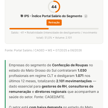
44
🎯 IPS - Índice Portal Salário do Segmento
i
Retração
Saldo: -41 • Rotatividade (intensidade de desligamento / movimento
total): 51,0% • Volume: 2.101
Fonte: Portal Salário / CAGED • MS • 07/2025 a 06/2026
Empresas do segmento de
Confecção de Roupas
no
estado do Mato Grosso do Sul contrataram
1.030
profissionais em regime CLT e desligaram
1.071
nos
últimos 12 meses, totalizando
2.101 movimentações
—
dado essencial para
gestores de RH
,
consultores de
remuneração
e
diretores regionais
que acompanham a
saúde do setor. Fonte: CAGED/MTE.
O setor está
com baixa demanda
no estado do Mato