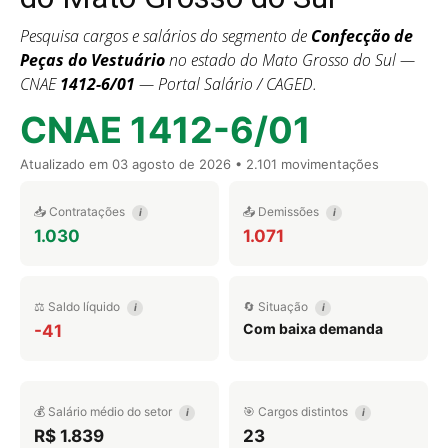
Pesquisa cargos e salários do segmento de
Confecção de
Peças do Vestuário
no estado do Mato Grosso do Sul —
CNAE
1412-6/01
— Portal Salário / CAGED.
CNAE 1412-6/01
Atualizado em
03 agosto de 2026
• 2.101 movimentações
📥 Contratações
📤 Demissões
i
i
1.030
1.071
⚖️ Saldo líquido
🔄 Situação
i
i
Com baixa demanda
-41
💰 Salário médio do setor
🎯 Cargos distintos
i
i
R$ 1.839
23