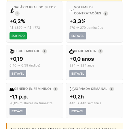
SALÁRIO REAL DO SETOR
VOLUME DE
💰
📈
CONTRATAÇÕES
I
I
+6,2%
+3,3%
R$ 1.670 → R$ 1.773
270 → 279 admissões
SUBINDO
ESTÁVEL
📚
🎂
ESCOLARIDADE
IDADE MÉDIA
I
I
+0,19
+0,0 anos
6,40 → 6,59 (índice)
32,1 → 32,1 anos
ESTÁVEL
ESTÁVEL
👥
🕐
GÊNERO (% FEMININO)
JORNADA SEMANAL
I
I
-1,1 p.p.
+0,2h
76,0% mulheres no trimestre
44h → 44h semanais
ESTÁVEL
ESTÁVEL