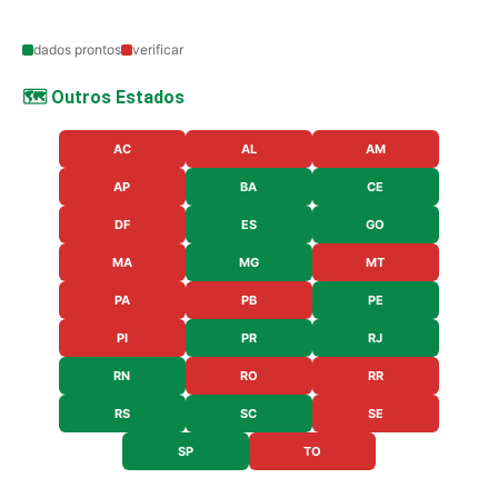
dados prontos
verificar
🗺️ Outros Estados
AC
AL
AM
AP
BA
CE
DF
ES
GO
MA
MG
MT
PA
PB
PE
PI
PR
RJ
RN
RO
RR
RS
SC
SE
SP
TO