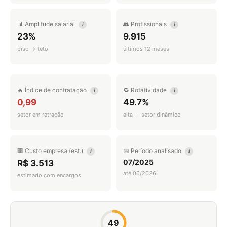
📊 Amplitude salarial
👥 Profissionais
i
i
23%
9.915
piso → teto
últimos 12 meses
🔥 Índice de contratação
🔁 Rotatividade
i
i
0,99
49.7%
setor em retração
alta — setor dinâmico
🏢 Custo empresa (est.)
📅 Período analisado
i
i
07/2025
R$ 3.513
até 06/2026
estimado com encargos
49