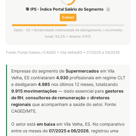
🎯 IPS - Índice Portal Salário do Segmento
i
Estável
Saldo: -55 • Rotatividade (intensidade de desligamento / movimento
total): 50,3% • Volume: 9.915
Fonte: Portal Salário / CAGED • Vila Velha/ES • 07/2025 a 06/2026
Empresas do segmento de
Supermercados
em Vila
Velha, ES contrataram
4.930
profissionais em regime CLT
e desligaram
4.985
nos últimos 12 meses, totalizando
9.915 movimentações
— dado essencial para
gestores
de RH
,
consultores de remuneração
e
diretores
regionais
que acompanham a saúde do setor. Fonte:
CAGED/MTE.
O setor está
em baixa
em Vila Velha, ES. No comparativo
entre os meses de
07/2025 e 06/2026
, registrou uma