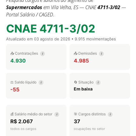
Pesquisa cargos e salários do segmento de
Supermercados
em Vila Velha, ES — CNAE
4711-3/02
—
Portal Salário / CAGED.
CNAE 4711-3/02
Atualizado em
03 agosto de 2026
• 9.915 movimentações
📥 Contratações
📤 Demissões
i
i
4.930
4.985
⚖️ Saldo líquido
🔄 Situação
i
i
Em baixa
-55
💰 Salário médio do setor
🎯 Cargos distintos
i
i
R$ 2.067
37
todos os cargos
ocupações no setor