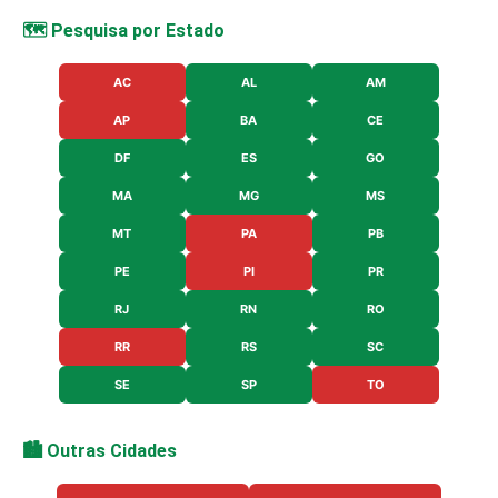
🗺️ Pesquisa por Estado
AC
AL
AM
AP
BA
CE
DF
ES
GO
MA
MG
MS
MT
PA
PB
PE
PI
PR
RJ
RN
RO
RR
RS
SC
SE
SP
TO
🏙️ Outras Cidades