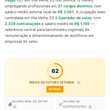
vagas CLT
em Vila Velha, ES nos últimos 12 meses,
empregando profissionais em
37 cargos distintos
, com
salário médio setorial local de
R$ 2.067
. A ocupação mais
contratada em Vila Velha, ES é
Operador de caixa
, com
2.339 contratações
e salário médio de
R$ 1.749
—
referência central para benchmarks regionais de
remuneração e dimensionamento de workforce em
empresas do setor.
62
ÍNDICE DE FUTURO SETORIAL
I
ESTÁVEL
SALÁRIO REAL DO SETOR
VOLUME DE
💰
📈
CONTRATAÇÕES
I
I