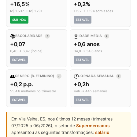
+16,5%
+0,2%
R$ 1.537 → R$ 1.791
1.192 → 1.194 admissões
SUBINDO
ESTÁVEL
📚
🎂
ESCOLARIDADE
IDADE MÉDIA
I
I
+0,07
+0,6 anos
6,40 → 6,47 (índice)
34,0 → 34,6 anos
ESTÁVEL
ESTÁVEL
👥
🕐
GÊNERO (% FEMININO)
JORNADA SEMANAL
I
I
+0,2 p.p.
+0,2h
55,4% mulheres no trimestre
44h → 44h semanais
ESTÁVEL
ESTÁVEL
Em Vila Velha, ES, nos últimos 12 meses (trimestres
07/2025 a 06/2026), o setor de
Supermercados
apresentou as seguintes transformações:
salário