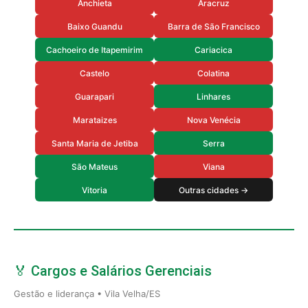
Anchieta
Aracruz
Baixo Guandu
Barra de São Francisco
Cachoeiro de Itapemirim
Cariacica
Castelo
Colatina
Guarapari
Linhares
Marataizes
Nova Venécia
Santa Maria de Jetiba
Serra
São Mateus
Viana
Vitoria
Outras cidades →
🏅 Cargos e Salários Gerenciais
Gestão e liderança • Vila Velha/ES