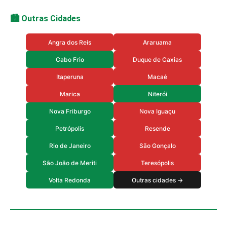
🏙️ Outras Cidades
Angra dos Reis
Araruama
Cabo Frio
Duque de Caxias
Itaperuna
Macaé
Marica
Niterói
Nova Friburgo
Nova Iguaçu
Petrópolis
Resende
Rio de Janeiro
São Gonçalo
São João de Meriti
Teresópolis
Volta Redonda
Outras cidades →