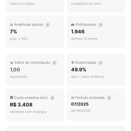
todos os cargos
ocupações no setor
📊 Amplitude salarial
👥 Profissionais
i
i
7%
1.946
piso → teto
últimos 12 meses
🔥 Índice de contratação
🔁 Rotatividade
i
i
1,00
49.9%
equilibrado
alta — setor dinâmico
🏢 Custo empresa (est.)
📅 Período analisado
i
i
07/2025
R$ 3.408
até 06/2026
estimado com encargos