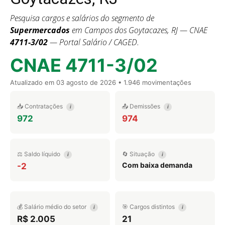
Pesquisa cargos e salários do segmento de
Supermercados
em Campos dos Goytacazes, RJ — CNAE
4711-3/02
— Portal Salário / CAGED.
CNAE 4711-3/02
Atualizado em
03 agosto de 2026
• 1.946 movimentações
📥 Contratações
📤 Demissões
i
i
972
974
⚖️ Saldo líquido
🔄 Situação
i
i
Com baixa demanda
-2
💰 Salário médio do setor
🎯 Cargos distintos
i
i
R$ 2.005
21