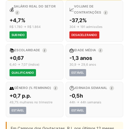
SALÁRIO REAL DO SETOR
VOLUME DE
💰
📈
CONTRATAÇÕES
I
I
+4,7%
-37,2%
R$ 1.780 → R$ 1.864
304 → 191 admissões
SUBINDO
DESACELERANDO
📚
🎂
ESCOLARIDADE
IDADE MÉDIA
I
I
+0,67
-1,3 anos
6,40 → 7,07 (índice)
30,9 → 29,6 anos
QUALIFICANDO
ESTÁVEL
👥
🕐
GÊNERO (% FEMININO)
JORNADA SEMANAL
I
I
+0,7 p.p.
-0,5h
49,7% mulheres no trimestre
44h → 44h semanais
ESTÁVEL
ESTÁVEL
Em Campos dos Goytacazes, RJ, nos últimos 12 meses