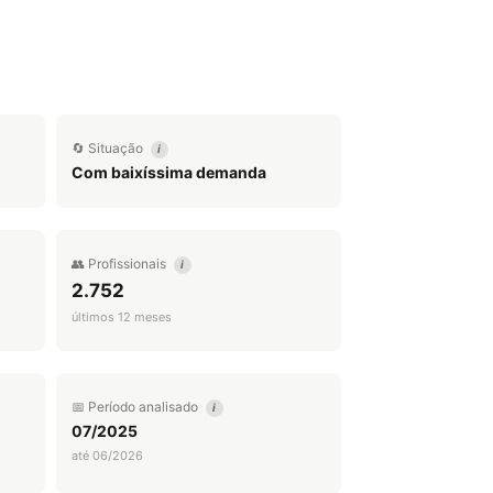
🔄 Situação
i
Com baixíssima demanda
👥 Profissionais
i
2.752
últimos 12 meses
📅 Período analisado
i
07/2025
até 06/2026