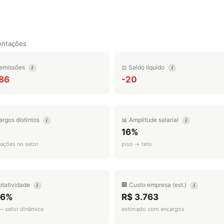
entações
emissões
⚖️ Saldo líquido
i
i
386
-20
argos distintos
📊 Amplitude salarial
i
i
16%
ações no setor
piso → teto
otatividade
🏢 Custo empresa (est.)
i
i
.6%
R$ 3.763
 — setor dinâmico
estimado com encargos