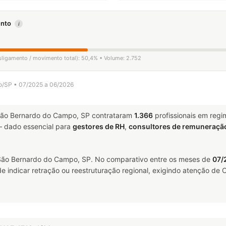
mento
i
esligamento / movimento total): 50,4% • Volume: 2.752
po/SP • 07/2025 a 06/2026
ão Bernardo do Campo, SP contrataram
1.366
profissionais em reg
 dado essencial para
gestores de RH
,
consultores de remuneraçã
ão Bernardo do Campo, SP. No comparativo entre os meses de
07/
 indicar retração ou reestruturação regional, exigindo atenção de C