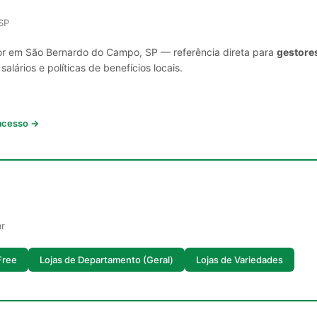
SP
tor em São Bernardo do Campo, SP — referência direta para
gestores
lários e políticas de benefícios locais.
 acesso →
ar
Free
Lojas de Departamento (Geral)
Lojas de Variedades