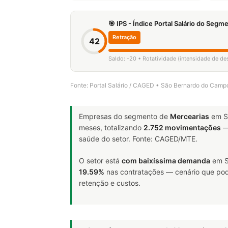
🎯 IPS - Índice Portal Salário do Seg
Retração
42
Saldo: -20 • Rotatividade (intensidade de d
Fonte: Portal Salário / CAGED • São Bernardo do Cam
Empresas do segmento de
Mercearias
em S
meses, totalizando
2.752 movimentações
—
saúde do setor. Fonte: CAGED/MTE.
O setor está
com baixíssima demanda
em S
19.59%
nas contratações — cenário que pode
retenção e custos.