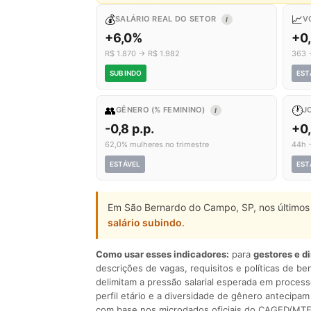
💰
📈
SALÁRIO REAL DO SETOR
V
I
+6,0%
+0
R$ 1.870 → R$ 1.982
363 
SUBINDO
EST
👥
🕐
GÊNERO (% FEMININO)
J
I
-0,8 p.p.
+0
62,0% mulheres no trimestre
44h 
ESTÁVEL
EST
Em São Bernardo do Campo, SP, nos últimos 
salário subindo
.
Como usar esses indicadores:
para
gestores e d
descrições de vagas, requisitos e políticas de be
delimitam a pressão salarial esperada em process
perfil etário e a diversidade de gênero antecip
com base nos microdados oficiais do CAGED/MTE