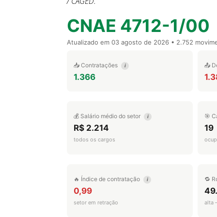
/ CAGED.
CNAE 4712-1/00
Atualizado em
03 agosto de 2026
• 2.752 movim
📥 Contratações
📤 D
i
1.366
1.
💰 Salário médio do setor
🎯 C
i
R$ 2.214
19
todos os cargos
ocup
🔥 Índice de contratação
🔁 R
i
0,99
49
setor em retração
alta