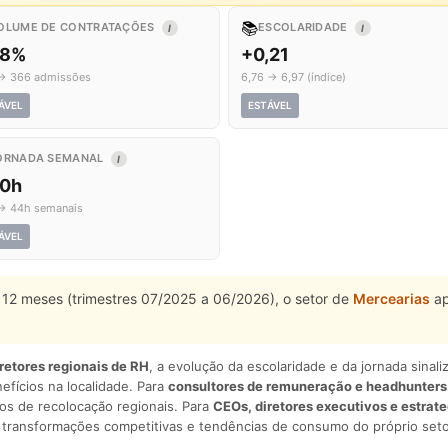
📚
OLUME DE CONTRATAÇÕES
ESCOLARIDADE
I
I
,8%
+0,21
→ 366 admissões
6,76 → 6,97 (índice)
ÁVEL
ESTÁVEL
ORNADA SEMANAL
I
,0h
→ 44h semanais
ÁVEL
12 meses (trimestres 07/2025 a 06/2026), o setor de
Mercearias
ap
iretores regionais de RH
, a evolução da escolaridade e da jornada sina
nefícios na localidade. Para
consultores de remuneração e headhunters
os de recolocação regionais. Para
CEOs, diretores executivos e estrat
am transformações competitivas e tendências de consumo do próprio seto
.