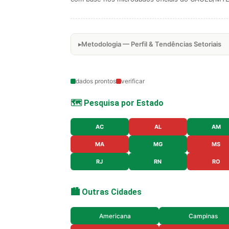
Metodologia — Perfil & Tendências Setoriais
dados prontos
verificar
🗺️ Pesquisa por Estado
AC
AL
AM
MA
MG
MS
RJ
RN
RO
🏙️ Outras Cidades
Americana
Campinas