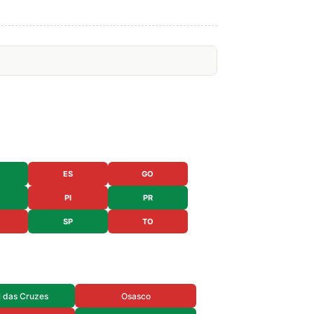
ES
GO
PI
PR
SP
TO
 das Cruzes
Osasco