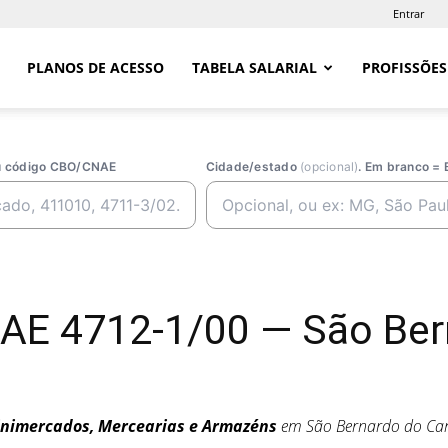
Entrar
PLANOS DE ACESSO
TABELA SALARIAL
PROFISSÕES
ou código CBO/CNAE
Cidade/estado
(opcional)
. Em branco = 
AE 4712-1/00 — São Be
nimercados, Mercearias e Armazéns
em São Bernardo do C