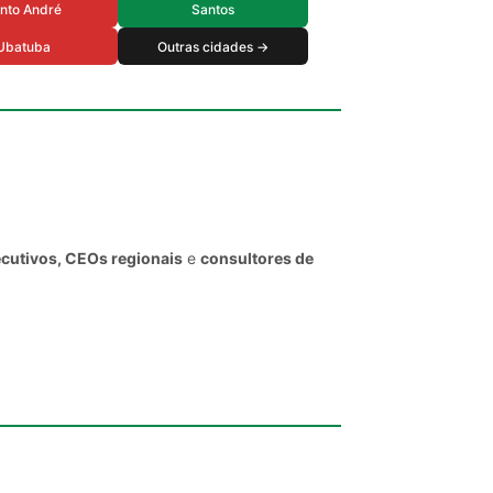
nto André
Santos
Ubatuba
Outras cidades →
ecutivos, CEOs regionais
e
consultores de