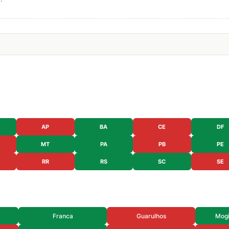
AP
BA
CE
DF
MT
PA
PB
PE
RR
RS
SC
SE
Franca
Guarulhos
Mogi