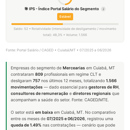
🎯 IPS - Índice Portal Salário do Segmento
i
Estável
Saldo: 52 • Rotatividade (intensidade de desligamento / movimento
total): 48,3% • Volume: 1.566
Fonte: Portal Salário / CAGED • Cuiabá/MT • 07/2025 a 06/2026
Empresas do segmento de
Mercearias
em Cuiabá, MT
contrataram
809
profissionais em regime CLT e
desligaram
757
nos últimos 12 meses, totalizando
1.566
movimentações
— dado essencial para
gestores de RH
,
consultores de remuneração
e
diretores regionais
que
acompanham a saúde do setor. Fonte: CAGED/MTE.
O setor está
em baixa
em Cuiabá, MT. No comparativo
entre os meses de
07/2025 e 06/2026
, registrou uma
queda de 1.49%
nas contratações — cenário que pode