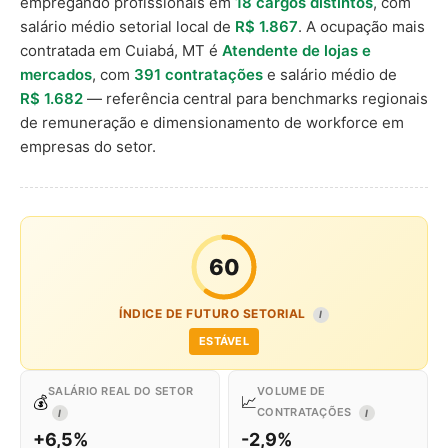
empregando profissionais em
18 cargos distintos
, com
salário médio setorial local de
R$ 1.867
. A ocupação mais
contratada em Cuiabá, MT é
Atendente de lojas e
mercados
, com
391 contratações
e salário médio de
R$ 1.682
— referência central para benchmarks regionais
de remuneração e dimensionamento de workforce em
empresas do setor.
60
ÍNDICE DE FUTURO SETORIAL
I
ESTÁVEL
SALÁRIO REAL DO SETOR
VOLUME DE
💰
📈
CONTRATAÇÕES
I
I
+6,5%
-2,9%