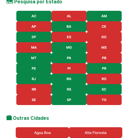
🗺️ Pesquisa por Estado
AC
AL
AM
AP
BA
CE
DF
ES
GO
MA
MG
MS
MT
PA
PB
PE
PI
PR
RJ
RN
RO
RR
RS
SC
SE
SP
TO
🏙️ Outras Cidades
Agua Boa
Alta Floresta