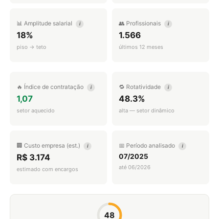
📊 Amplitude salarial
👥 Profissionais
i
i
18%
1.566
piso → teto
últimos 12 meses
🔥 Índice de contratação
🔁 Rotatividade
i
i
1,07
48.3%
setor aquecido
alta — setor dinâmico
🏢 Custo empresa (est.)
📅 Período analisado
i
i
07/2025
R$ 3.174
até 06/2026
estimado com encargos
48