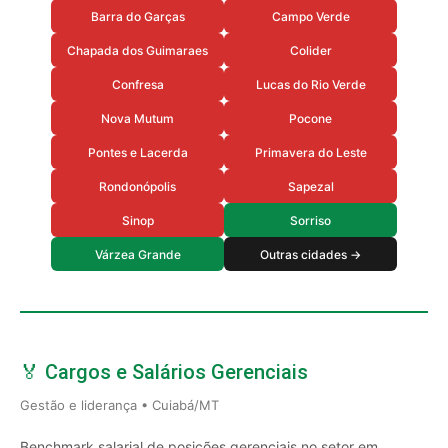
Barra do Garças
Campo Verde
Chapada dos Guimaraes
Colider
Confresa
Lucas do Rio Verde
Nova Mutum
Pocone
Pontes e Lacerda
Primavera do Leste
Rondonópolis
Sapezal
Sinop
Sorriso
Várzea Grande
Outras cidades →
🏅 Cargos e Salários Gerenciais
Gestão e liderança • Cuiabá/MT
Benchmark salarial de posições gerenciais no setor em