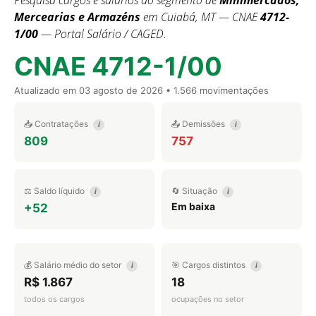
Pesquisa cargos e salários do segmento de
Minimercados,
Mercearias e Armazéns
em Cuiabá, MT — CNAE
4712-
1/00
— Portal Salário / CAGED.
CNAE 4712-1/00
Atualizado em
03 agosto de 2026
• 1.566 movimentações
📥 Contratações
📤 Demissões
i
i
809
757
⚖️ Saldo líquido
🔄 Situação
i
i
Em baixa
+52
💰 Salário médio do setor
🎯 Cargos distintos
i
i
R$ 1.867
18
todos os cargos
ocupações no setor