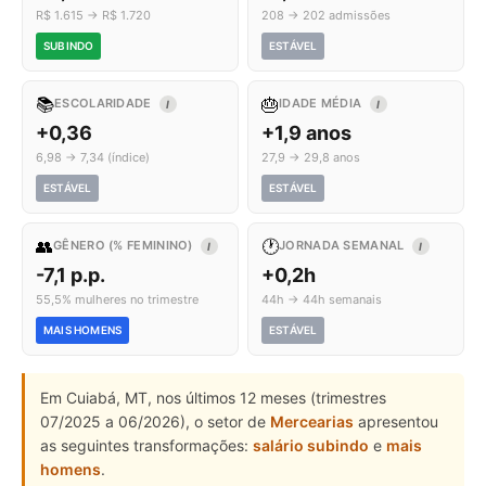
R$ 1.615 → R$ 1.720
208 → 202 admissões
SUBINDO
ESTÁVEL
📚
🎂
ESCOLARIDADE
IDADE MÉDIA
I
I
+0,36
+1,9 anos
6,98 → 7,34 (índice)
27,9 → 29,8 anos
ESTÁVEL
ESTÁVEL
👥
🕐
GÊNERO (% FEMININO)
JORNADA SEMANAL
I
I
-7,1 p.p.
+0,2h
55,5% mulheres no trimestre
44h → 44h semanais
MAIS HOMENS
ESTÁVEL
Em Cuiabá, MT, nos últimos 12 meses (trimestres
07/2025 a 06/2026), o setor de
Mercearias
apresentou
as seguintes transformações:
salário subindo
e
mais
homens
.