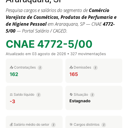
Pesquisa cargos e salários do segmento de
Comércio
Varejista de Cosméticos, Produtos de Perfumaria e
de Higiene Pessoal
em Araraquara, SP — CNAE
4772-
5/00
— Portal Salário / CAGED.
CNAE 4772-5/00
Atualizado em
03 agosto de 2026
• 327 movimentações
📥 Contratações
📤 Demissões
i
i
162
165
⚖️ Saldo líquido
🔄 Situação
i
i
Estagnado
-3
💰 Salário médio do setor
🎯 Cargos distintos
i
i