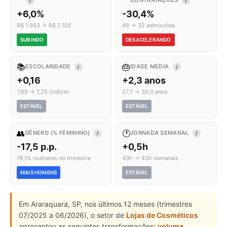
CONTRATAÇÕES
I
I
+6,0%
-30,4%
R$ 1.983 → R$ 2.102
46 → 32 admissões
SUBINDO
DESACELERANDO
📚
🎂
ESCOLARIDADE
IDADE MÉDIA
I
I
+0,16
+2,3 anos
7,09 → 7,25 (índice)
27,7 → 30,0 anos
ESTÁVEL
ESTÁVEL
👥
🕐
GÊNERO (% FEMININO)
JORNADA SEMANAL
I
I
-17,5 p.p.
+0,5h
78,1% mulheres no trimestre
43h → 43h semanais
MAIS HOMENS
ESTÁVEL
Em Araraquara, SP, nos últimos 12 meses (trimestres
07/2025 a 06/2026), o setor de
Lojas de Cosméticos
apresentou as seguintes transformações:
volume