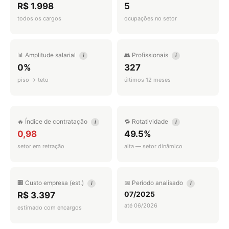
R$ 1.998
5
todos os cargos
ocupações no setor
📊 Amplitude salarial
👥 Profissionais
i
i
0%
327
piso → teto
últimos 12 meses
🔥 Índice de contratação
🔁 Rotatividade
i
i
0,98
49.5%
setor em retração
alta — setor dinâmico
🏢 Custo empresa (est.)
📅 Período analisado
i
i
07/2025
R$ 3.397
até 06/2026
estimado com encargos