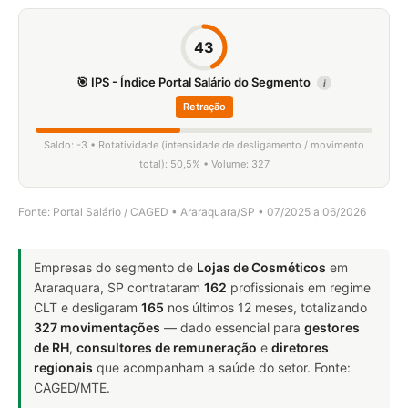
43
🎯 IPS - Índice Portal Salário do Segmento
i
Retração
Saldo: -3 • Rotatividade (intensidade de desligamento / movimento
total): 50,5% • Volume: 327
Fonte: Portal Salário / CAGED • Araraquara/SP • 07/2025 a 06/2026
Empresas do segmento de
Lojas de Cosméticos
em
Araraquara, SP contrataram
162
profissionais em regime
CLT e desligaram
165
nos últimos 12 meses, totalizando
327 movimentações
— dado essencial para
gestores
de RH
,
consultores de remuneração
e
diretores
regionais
que acompanham a saúde do setor. Fonte:
CAGED/MTE.