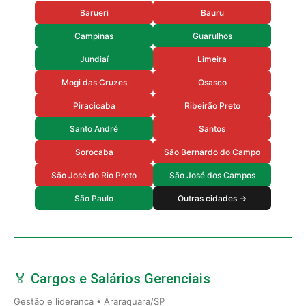
Barueri
Bauru
Campinas
Guarulhos
Jundiaí
Limeira
Mogi das Cruzes
Osasco
Piracicaba
Ribeirão Preto
Santo André
Santos
Sorocaba
São Bernardo do Campo
São José do Rio Preto
São José dos Campos
São Paulo
Outras cidades →
🏅 Cargos e Salários Gerenciais
Gestão e liderança • Araraquara/SP