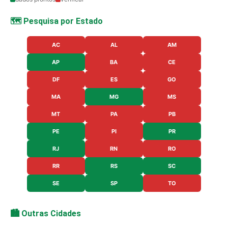
🗺️ Pesquisa por Estado
AC
AL
AM
AP
BA
CE
DF
ES
GO
MA
MG
MS
MT
PA
PB
PE
PI
PR
RJ
RN
RO
RR
RS
SC
SE
SP
TO
🏙️ Outras Cidades