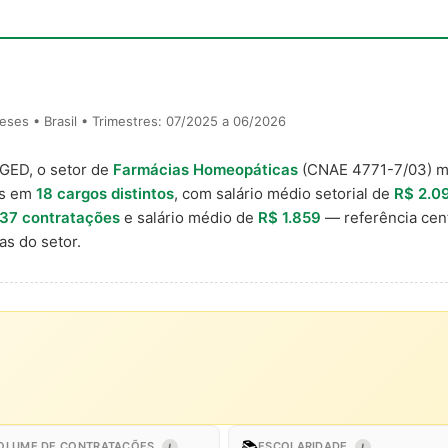
ses • Brasil • Trimestres: 07/2025 a 06/2026
AGED, o setor de
Farmácias Homeopáticas
(CNAE 4771-7/03) 
is em
18 cargos distintos
, com salário médio setorial de
R$ 2.0
37 contratações
e salário médio de
R$ 1.859
— referência cen
s do setor.
📚
OLUME DE CONTRATAÇÕES
ESCOLARIDADE
I
I