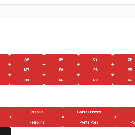
AP
BA
CE
DF
MT
PA
PB
PE
RR
RS
SC
SE
Brasília
Caldas Novas
Petrolina
Ponta Pora
Po