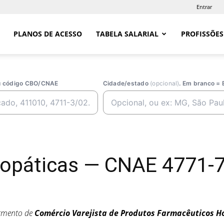
Entrar
PLANOS DE ACESSO
TABELA SALARIAL
PROFISSÕES
ou código CBO/CNAE
Cidade/estado
(opcional)
. Em branco = 
páticas — CNAE 4771-7/
egmento de
Comércio Varejista de Produtos Farmacêuticos 