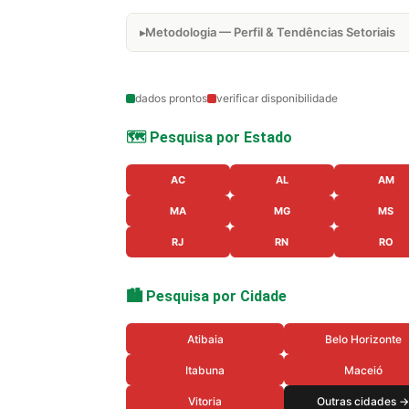
Metodologia — Perfil & Tendências Setoriais
dados prontos
verificar disponibilidade
🗺️ Pesquisa por Estado
AC
AL
AM
MA
MG
MS
RJ
RN
RO
🏙️ Pesquisa por Cidade
Atibaia
Belo Horizonte
Itabuna
Maceió
Vitoria
Outras cidades →