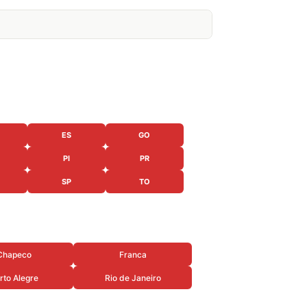
ES
GO
PI
PR
SP
TO
Chapeco
Franca
rto Alegre
Rio de Janeiro