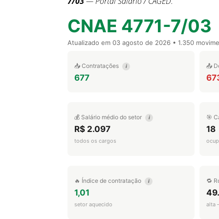
7/03
— Portal Salário / CAGED.
CNAE 4771-7/03
Atualizado em
03 agosto de 2026
• 1.350 movim
📥 Contratações
📤 D
i
677
67
💰 Salário médio do setor
🎯 C
i
R$ 2.097
18
todos os cargos
ocup
🔥 Índice de contratação
🔁 R
i
1,01
49
setor aquecido
alta