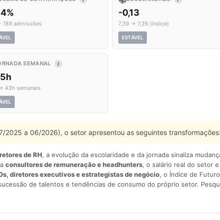
,4%
-0,13
→ 189 admissões
7,39 → 7,26 (índice)
ÁVEL
ESTÁVEL
ORNADA SEMANAL
I
,5h
→ 43h semanais
ÁVEL
 07/2025 a 06/2026), o setor apresentou as seguintes transformações
iretores de RH
, a evolução da escolaridade e da jornada sinaliza mudan
ra
consultores de remuneração e headhunters
, o salário real do setor 
s, diretores executivos e estrategistas de negócio
, o Índice de Futuro
sucessão de talentos e tendências de consumo do próprio setor. Pesqu