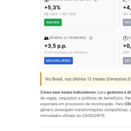
+5,3%
+4
R$ 1.843 → R$ 1.940
181 
SUBINDO
EST
👥
🕐
GÊNERO (% FEMININO)
J
I
+3,5 p.p.
+0
71,4% mulheres no trimestre
43h 
MAIS MULHERES
EST
No Brasil, nos últimos 12 meses (trimestres
Como usar esses indicadores:
para
gestores e d
de vagas, requisitos e políticas de benefícios. Pa
esperada em processos de recolocação. Para
CEO
gênero antecipam transformações competitivas, 
microdados oficiais do CAGED/MTE.