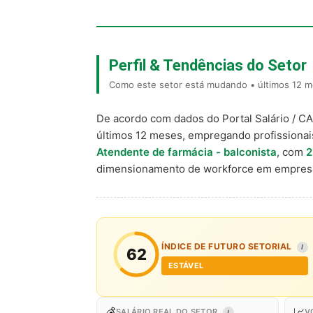
Perfil & Tendências do Setor
Como este setor está mudando • últimos 12 me
De acordo com dados do Portal Salário / C
últimos 12 meses, empregando profissiona
Atendente de farmácia - balconista
, com
2
dimensionamento de workforce em empresa
ÍNDICE DE FUTURO SETORIAL
I
62
ESTÁVEL
💰
📈
SALÁRIO REAL DO SETOR
V
I