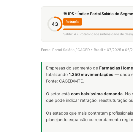
🎯 IPS - Índice Portal Salário do Seg
Retração
43
Saldo: 4 • Rotatividade (intensidade de desl
Fonte: Portal Salário / CAGED • Brasil • 07/2025 a 06/
Empresas do segmento de
Farmácias Home
totalizando
1.350 movimentações
— dado e
Fonte: CAGED/MTE.
O setor está
com baixíssima demanda
. No
que pode indicar retração, reestruturação o
Os estados que mais contratam profissionais
planejando expansão ou recrutamento region