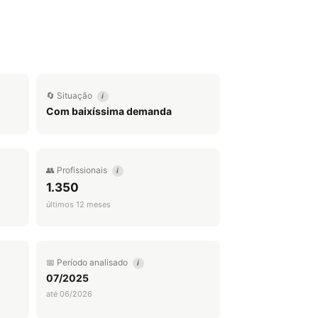
🔄 Situação
i
Com baixíssima demanda
👥 Profissionais
i
1.350
últimos 12 meses
📅 Período analisado
i
07/2025
até 06/2026