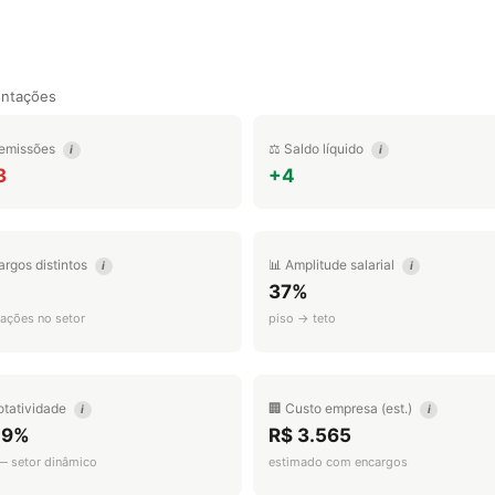
entações
emissões
⚖️ Saldo líquido
i
i
3
+4
argos distintos
📊 Amplitude salarial
i
i
37%
ações no setor
piso → teto
otatividade
🏢 Custo empresa (est.)
i
i
.9%
R$ 3.565
 — setor dinâmico
estimado com encargos