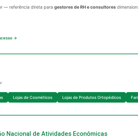
or — referência direta para
gestores de RH e consultores
dimensiona
 acesso →
ar
as
Lojas de Cosméticos
Lojas de Produtos Ortopédicos
Far
ção Nacional de Atividades Econômicas