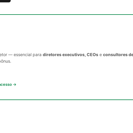
setor — essencial para
diretores executivos, CEOs
e
consultores d
bônus.
 acesso →