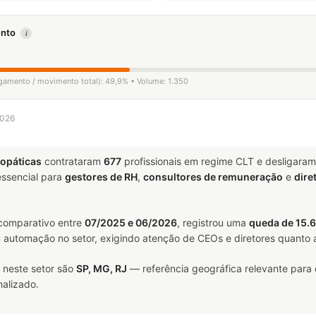
mento
i
igamento / movimento total): 49,9% • Volume: 1.350
2026
opáticas
contrataram
677
profissionais em regime CLT e desligara
ssencial para
gestores de RH
,
consultores de remuneração
e
dire
 comparativo entre
07/2025 e 06/2026
, registrou uma
queda de 15.
u automação no setor, exigindo atenção de CEOs e diretores quanto a
 neste setor são
SP, MG, RJ
— referência geográfica relevante para
alizado.