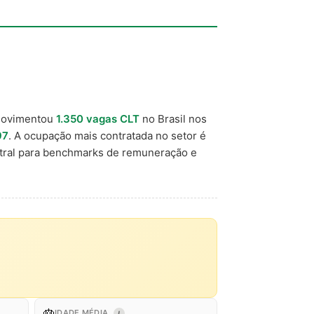
movimentou
1.350 vagas CLT
no Brasil nos
97
. A ocupação mais contratada no setor é
tral para benchmarks de remuneração e
🎂
IDADE MÉDIA
I