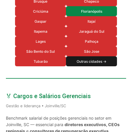
Brusque
Chapeco
Criciúma
Florianópolis
Gaspar
Itajaí
Itapema
Jaraguá do Sul
Lages
Palhoça
São Bento do Sul
São Jose
Tubarão
Outras cidades →
🏅 Cargos e Salários Gerenciais
Gestão e liderança • Joinville/SC
Benchmark salarial de posições gerenciais no setor em
Joinville, SC — essencial para
diretores executivos, CEOs
regionais
e
consultores de remuneração executiva