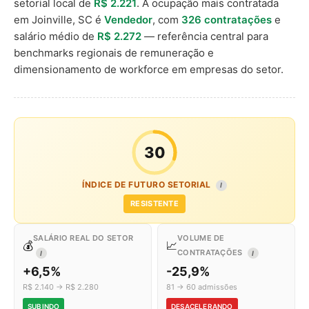
setorial local de
R$ 2.221
. A ocupação mais contratada
em Joinville, SC é
Vendedor
, com
326 contratações
e
salário médio de
R$ 2.272
— referência central para
benchmarks regionais de remuneração e
dimensionamento de workforce em empresas do setor.
30
ÍNDICE DE FUTURO SETORIAL
I
RESISTENTE
SALÁRIO REAL DO SETOR
VOLUME DE
💰
📈
CONTRATAÇÕES
I
I
+6,5%
-25,9%
R$ 2.140 → R$ 2.280
81 → 60 admissões
SUBINDO
DESACELERANDO