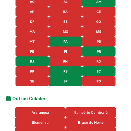
AC
AL
AM
AP
BA
CE
DF
ES
GO
MA
MG
MS
MT
PA
PB
PE
PI
PR
RJ
RN
RO
RR
RS
SC
SE
SP
TO
🏙️ Outras Cidades
Araranguá
Balneário Camboriú
Blumenau
Braço do Norte