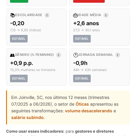
📚
🎂
ESCOLARIDADE
IDADE MÉDIA
I
I
-0,20
+2,6 anos
7,15 → 6,95 (índice)
27,5 → 30,1 anos
ESTÁVEL
ESTÁVEL
👥
🕐
GÊNERO (% FEMININO)
JORNADA SEMANAL
I
I
+0,9 p.p.
-0,9h
75,0% mulheres no trimestre
44h → 43h semanais
ESTÁVEL
ESTÁVEL
Em Joinville, SC, nos últimos 12 meses (trimestres
07/2025 a 06/2026), o setor de
Óticas
apresentou as
seguintes transformações:
volume desacelerando
e
salário subindo
.
Como usar esses indicadores:
para
gestores e diretores