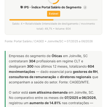
🎯 IPS - Índice Portal Salário do Segmento
i
Estável
Saldo: 4 • Rotatividade (intensidade de desligamento / movimento
total): 49,7% • Volume: 604
Fonte: Portal Salário / CAGED • Joinville/SC • 07/2025 a 06/2026
Empresas do segmento de
Óticas
em Joinville, SC
contrataram
304
profissionais em regime CLT e
desligaram
300
nos últimos 12 meses, totalizando
604
movimentações
— dado essencial para
gestores de RH
,
consultores de remuneração
e
diretores regionais
que
acompanham a saúde do setor. Fonte: CAGED/MTE.
O setor está
com altíssima demanda
em Joinville, SC.
No comparativo entre os meses de
07/2025 e 06/2026
,
registrou um
aumento de 14.81%
nas contratações —