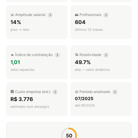
📊 Amplitude salarial
👥 Profissionais
i
i
14%
604
piso → teto
últimos 12 meses
🔥 Índice de contratação
🔁 Rotatividade
i
i
1,01
49.7%
setor aquecido
alta — setor dinâmico
🏢 Custo empresa (est.)
📅 Período analisado
i
i
07/2025
R$ 3.776
até 06/2026
estimado com encargos
50