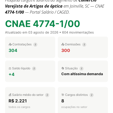
Pesquisa cargos e salários do segmento de
Comércio
Varejista de Artigos de óptica
em Joinville, SC — CNAE
4774-1/00
— Portal Salário / CAGED.
CNAE 4774-1/00
Atualizado em
03 agosto de 2026
• 604 movimentações
📥 Contratações
📤 Demissões
i
i
304
300
⚖️ Saldo líquido
🔄 Situação
i
i
Com altíssima demanda
+4
💰 Salário médio do setor
🎯 Cargos distintos
i
i
R$ 2.221
8
todos os cargos
ocupações no setor