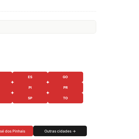
ES
GO
PI
PR
SP
TO
sé dos Pinhais
Outras cidades →