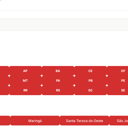
AP
BA
CE
DF
MT
PA
PB
PE
RR
RS
SC
SE
Maringá
Santa Tereza do Oeste
São Jo