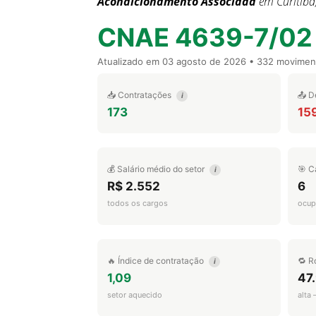
Acondicionamento Associada
em Curitib
CNAE 4639-7/02
Atualizado em
03 agosto de 2026
• 332 movimen
📥 Contratações
📤 D
i
173
15
💰 Salário médio do setor
🎯 C
i
R$ 2.552
6
todos os cargos
ocup
🔥 Índice de contratação
🔁 R
i
1,09
47
setor aquecido
alta