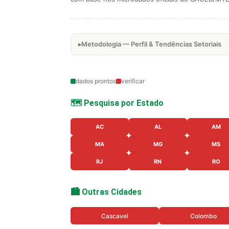
Metodologia — Perfil & Tendências Setoriais
dados prontos
verificar
🗺️ Pesquisa por Estado
AC
AL
AM
MA
MG
MS
RJ
RN
RO
🏙️ Outras Cidades
Cascavel
Colombo