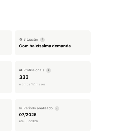
🔄 Situação
i
Com baixíssima demanda
👥 Profissionais
i
332
últimos 12 meses
📅 Período analisado
i
07/2025
até 06/2026