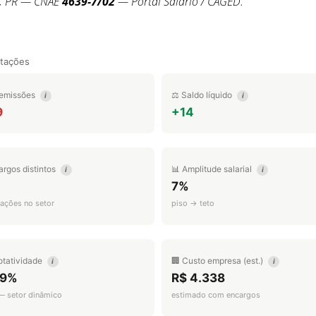
a, PR — CNAE
4639-7/02
— Portal Salário / CAGED.
tações
emissões
⚖️ Saldo líquido
i
i
9
+14
argos distintos
📊 Amplitude salarial
i
i
7%
ações no setor
piso → teto
otatividade
🏢 Custo empresa (est.)
i
i
.9%
R$ 4.338
 — setor dinâmico
estimado com encargos