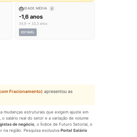
🎂
IDADE MÉDIA
I
-1,6 anos
34,9 → 33,3 anos
ESTÁVEL
 (com Fracionamento)
apresentou as
liza mudanças estruturais que exigem ajuste em
, o salário real do setor e a variação de volume
egistas de negócio
, o Índice de Futuro Setorial, o
r na região. Pesquisa exclusiva
Portal Salário