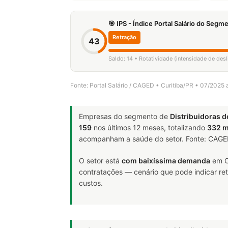
🎯 IPS - Índice Portal Salário do Seg
Retração
43
Saldo: 14 • Rotatividade (intensidade de de
Fonte: Portal Salário / CAGED • Curitiba/PR • 07/2025
Empresas do segmento de
Distribuidoras 
159
nos últimos 12 meses, totalizando
332 
acompanham a saúde do setor. Fonte: CAG
O setor está
com baixíssima demanda
em C
contratações — cenário que pode indicar ret
custos.