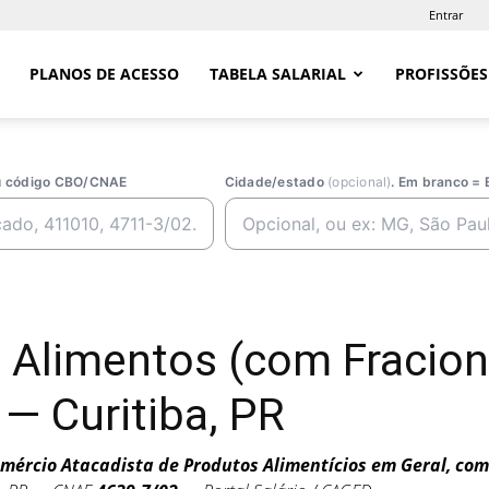
Entrar
PLANOS DE ACESSO
TABELA SALARIAL
PROFISSÕES
ou código CBO/CNAE
Cidade/estado
(opcional)
. Em branco = 
de Alimentos (com Fraci
— Curitiba, PR
mércio Atacadista de Produtos Alimentícios em Geral, co