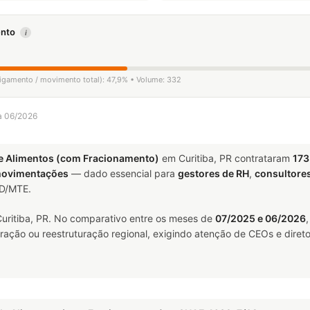
mento
i
sligamento / movimento total): 47,9% • Volume: 332
 a 06/2026
de Alimentos (com Fracionamento)
em Curitiba, PR contrataram
173
movimentações
— dado essencial para
gestores de RH
,
consultore
ED/MTE.
uritiba, PR. No comparativo entre os meses de
07/2025 e 06/2026
ração ou reestruturação regional, exigindo atenção de CEOs e direto