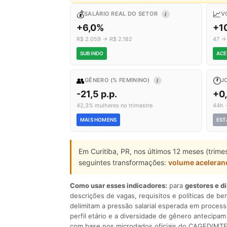
💰
📈
SALÁRIO REAL DO SETOR
V
I
+6,0%
+1
R$ 2.059 → R$ 2.182
47 →
SUBINDO
ACE
👥
🕐
GÊNERO (% FEMININO)
J
I
-21,5 p.p.
+0
42,3% mulheres no trimestre
44h 
MAIS HOMENS
EST
Em Curitiba, PR, nos últimos 12 meses (trim
seguintes transformações:
volume aceleran
Como usar esses indicadores:
para
gestores e d
descrições de vagas, requisitos e políticas de be
delimitam a pressão salarial esperada em process
perfil etário e a diversidade de gênero antecip
com base nos microdados oficiais do CAGED/MTE