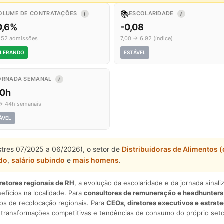
📚
OLUME DE CONTRATAÇÕES
ESCOLARIDADE
I
I
0,6%
-0,08
 52 admissões
7,00 → 6,92 (índice)
LERANDO
ESTÁVEL
ORNADA SEMANAL
I
,0h
→ 44h semanais
ÁVEL
estres 07/2025 a 06/2026), o setor de
Distribuidoras de Alimentos
do
,
salário subindo
e
mais homens
.
iretores regionais de RH
, a evolução da escolaridade e da jornada sina
nefícios na localidade. Para
consultores de remuneração e headhunters
os de recolocação regionais. Para
CEOs, diretores executivos e estrat
am transformações competitivas e tendências de consumo do próprio seto
.