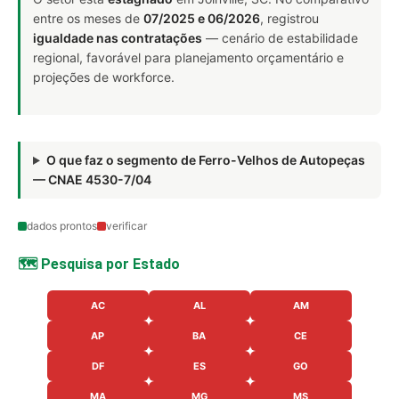
entre os meses de
07/2025 e 06/2026
, registrou
igualdade nas contratações
— cenário de estabilidade
regional, favorável para planejamento orçamentário e
projeções de workforce.
O que faz o segmento de Ferro-Velhos de Autopeças
— CNAE 4530-7/04
dados prontos
verificar
🗺️ Pesquisa por Estado
AC
AL
AM
AP
BA
CE
DF
ES
GO
MA
MG
MS