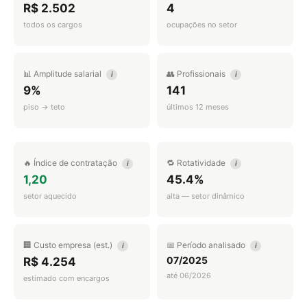
R$ 2.502
4
todos os cargos
ocupações no setor
📊 Amplitude salarial
👥 Profissionais
i
i
9%
141
piso → teto
últimos 12 meses
🔥 Índice de contratação
🔁 Rotatividade
i
i
1,20
45.4%
setor aquecido
alta — setor dinâmico
🏢 Custo empresa (est.)
📅 Período analisado
i
i
07/2025
R$ 4.254
até 06/2026
estimado com encargos