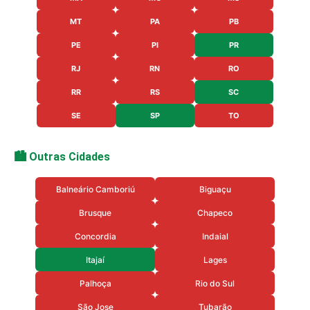
MT
PA
PB
PE
PI
PR
RJ
RN
RO
RR
RS
SC
SE
SP
TO
🏙️ Outras Cidades
Balneário Camboriú
Biguaçu
Brusque
Chapeco
Concordia
Indaial
Itajaí
Lages
Palhoça
Rio do Sul
São Jose
Tubarão