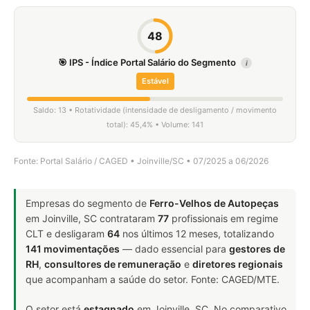
48
🎯 IPS - Índice Portal Salário do Segmento
i
Estável
Saldo: 13 • Rotatividade (intensidade de desligamento / movimento
total): 45,4% • Volume: 141
Fonte: Portal Salário / CAGED • Joinville/SC • 07/2025 a 06/2026
Empresas do segmento de
Ferro-Velhos de Autopeças
em Joinville, SC contrataram
77
profissionais em regime
CLT e desligaram
64
nos últimos 12 meses, totalizando
141 movimentações
— dado essencial para
gestores de
RH
,
consultores de remuneração
e
diretores regionais
que acompanham a saúde do setor. Fonte: CAGED/MTE.
O setor está
estagnado
em Joinville, SC. No comparativo