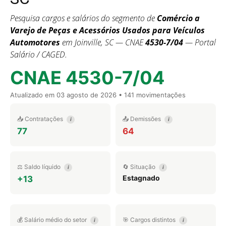
Pesquisa cargos e salários do segmento de
Comércio a
Varejo de Peças e Acessórios Usados para Veículos
Automotores
em Joinville, SC — CNAE
4530-7/04
— Portal
Salário / CAGED.
CNAE 4530-7/04
Atualizado em
03 agosto de 2026
• 141 movimentações
📥 Contratações
📤 Demissões
i
i
77
64
⚖️ Saldo líquido
🔄 Situação
i
i
Estagnado
+13
💰 Salário médio do setor
🎯 Cargos distintos
i
i