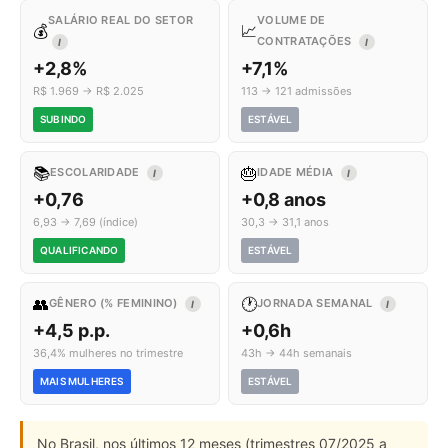
SALÁRIO REAL DO SETOR
VOLUME DE
💰
📈
CONTRATAÇÕES
I
I
+2,8%
+7,1%
R$ 1.969 → R$ 2.025
113 → 121 admissões
SUBINDO
ESTÁVEL
📚
🎂
ESCOLARIDADE
IDADE MÉDIA
I
I
+0,76
+0,8 anos
6,93 → 7,69 (índice)
30,3 → 31,1 anos
QUALIFICANDO
ESTÁVEL
👥
🕐
GÊNERO (% FEMININO)
JORNADA SEMANAL
I
I
+4,5 p.p.
+0,6h
36,4% mulheres no trimestre
43h → 44h semanais
MAIS MULHERES
ESTÁVEL
No Brasil, nos últimos 12 meses (trimestres 07/2025 a