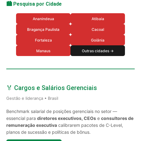
🏙️ Pesquisa por Cidade
Ananindeua
Atibaia
Bragança Paulista
Cacoal
Fortaleza
Goiânia
Manaus
Outras cidades →
🏅 Cargos e Salários Gerenciais
Gestão e liderança • Brasil
Benchmark salarial de posições gerenciais no setor —
essencial para
diretores executivos, CEOs
e
consultores de
remuneração executiva
calibrarem pacotes de C-Level,
planos de sucessão e políticas de bônus.