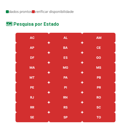
dados prontos
verificar disponibilidade
🗺️ Pesquisa por Estado
AC
AL
AM
AP
BA
CE
DF
ES
GO
MA
MG
MS
MT
PA
PB
PE
PI
PR
RJ
RN
RO
RR
RS
SC
SE
SP
TO