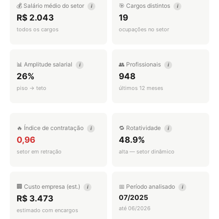
💰 Salário médio do setor
🎯 Cargos distintos
i
i
R$ 2.043
19
todos os cargos
ocupações no setor
📊 Amplitude salarial
👥 Profissionais
i
i
26%
948
piso → teto
últimos 12 meses
🔥 Índice de contratação
🔁 Rotatividade
i
i
0,96
48.9%
setor em retração
alta — setor dinâmico
🏢 Custo empresa (est.)
📅 Período analisado
i
i
07/2025
R$ 3.473
até 06/2026
estimado com encargos