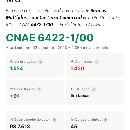
Pesquisa cargos e salários do segmento de
Bancos
Múltiplos, com Carteira Comercial
em Belo Horizonte,
MG — CNAE
6422-1/00
— Portal Salário / CAGED.
CNAE 6422-1/00
Atualizado em
03 agosto de 2026
• 2.954 movimentações
📥 Contratações
📤 Demissões
i
i
1.524
1.430
⚖️ Saldo líquido
🔄 Situação
i
i
Em baixa
+94
💰 Salário médio do setor
🎯 Cargos distintos
i
i
R$ 7.518
45