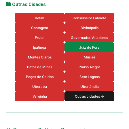
🏙️ Outras Cidades
Betim
Conselheiro Lafaiete
Contagem
Divinópolis
Frutal
Governador Valadares
Ipatinga
Juiz de Fora
Montes Claros
Muriaé
Patos de Minas
Pouso Alegre
Poços de Caldas
Sete Lagoas
Uberaba
Uberlândia
Varginha
Outras cidades →