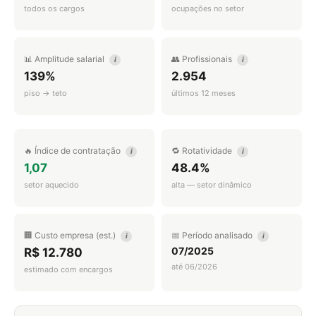
todos os cargos
ocupações no setor
📊 Amplitude salarial
👥 Profissionais
i
i
139%
2.954
piso → teto
últimos 12 meses
🔥 Índice de contratação
🔁 Rotatividade
i
i
1,07
48.4%
setor aquecido
alta — setor dinâmico
🏢 Custo empresa (est.)
📅 Período analisado
i
i
07/2025
R$ 12.780
até 06/2026
estimado com encargos