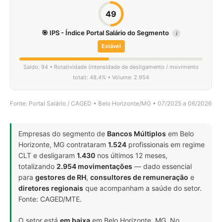
49
🎯 IPS - Índice Portal Salário do Segmento
i
Estável
Saldo: 94 • Rotatividade (intensidade de desligamento / movimento
total): 48,4% • Volume: 2.954
Fonte: Portal Salário / CAGED • Belo Horizonte/MG • 07/2025 a 06/2026
Empresas do segmento de
Bancos Múltiplos
em Belo
Horizonte, MG contrataram
1.524
profissionais em regime
CLT e desligaram
1.430
nos últimos 12 meses,
totalizando
2.954 movimentações
— dado essencial
para
gestores de RH
,
consultores de remuneração
e
diretores regionais
que acompanham a saúde do setor.
Fonte: CAGED/MTE.
O setor está
em baixa
em Belo Horizonte, MG. No