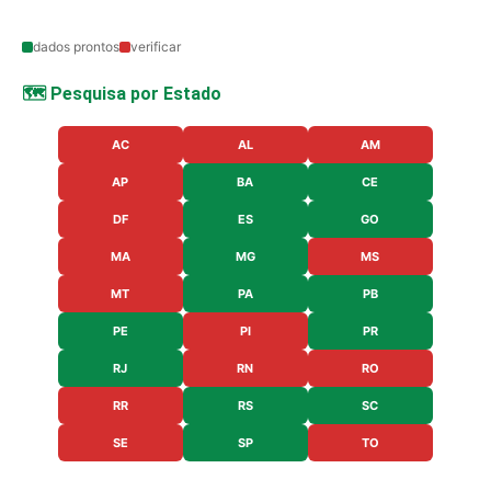
dados prontos
verificar
🗺️ Pesquisa por Estado
AC
AL
AM
AP
BA
CE
DF
ES
GO
MA
MG
MS
MT
PA
PB
PE
PI
PR
RJ
RN
RO
RR
RS
SC
SE
SP
TO