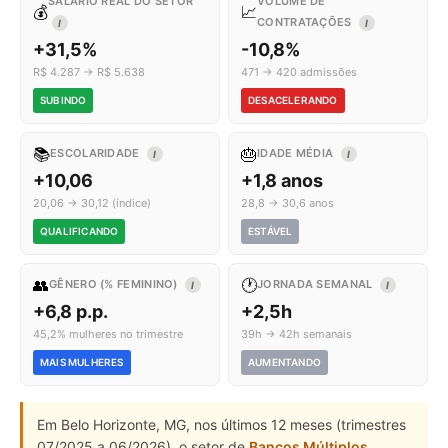
SALÁRIO REAL DO SETOR
VOLUME DE
💰
📈
CONTRATAÇÕES
I
I
+31,5%
-10,8%
R$ 4.287 → R$ 5.638
471 → 420 admissões
SUBINDO
DESACELERANDO
📚
🎂
ESCOLARIDADE
IDADE MÉDIA
I
I
+10,06
+1,8 anos
20,06 → 30,12 (índice)
28,8 → 30,6 anos
QUALIFICANDO
ESTÁVEL
👥
🕐
GÊNERO (% FEMININO)
JORNADA SEMANAL
I
I
+6,8 p.p.
+2,5h
45,2% mulheres no trimestre
39h → 42h semanais
MAIS MULHERES
AUMENTANDO
Em Belo Horizonte, MG, nos últimos 12 meses (trimestres
07/2025 a 06/2026), o setor de
Bancos Múltiplos