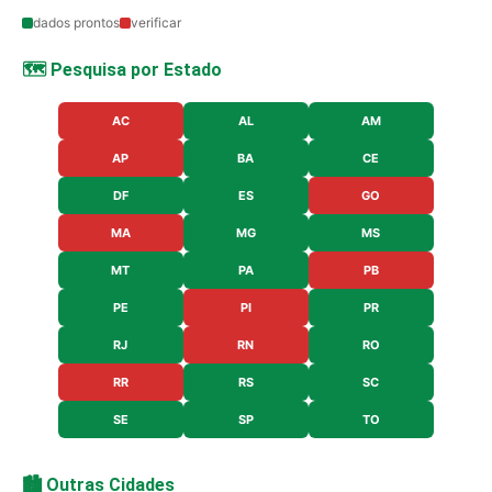
dados prontos
verificar
🗺️ Pesquisa por Estado
AC
AL
AM
AP
BA
CE
DF
ES
GO
MA
MG
MS
MT
PA
PB
PE
PI
PR
RJ
RN
RO
RR
RS
SC
SE
SP
TO
🏙️ Outras Cidades