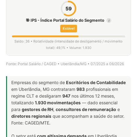
59
🎯 IPS - Índice Portal Salário do Segmento
i
Estável
Saldo: 36 • Rotatividade (intensidade de desligamento / movimento
total): 49,1% • Volume: 1.930
Fonte: Portal Salário / CAGED • Uberlândia/MG • 07/2025 a 06/2026
Empresas do segmento de
Escritórios de Contabilidade
em Uberlândia, MG contrataram
983
profissionais em
regime CLT e desligaram
947
nos últimos 12 meses,
totalizando
1.930 movimentações
— dado essencial
para
gestores de RH
,
consultores de remuneração
e
diretores regionais
que acompanham a saúde do setor.
Fonte: CAGED/MTE.
O setor está
com altíssima demanda
em Uberlândia,