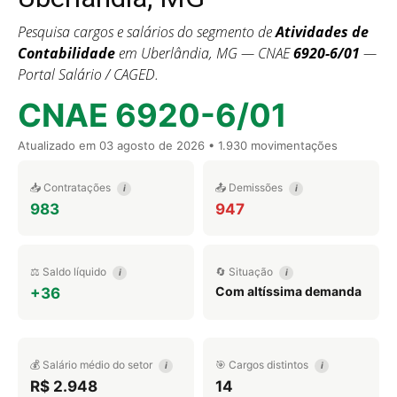
Pesquisa cargos e salários do segmento de
Atividades de
Contabilidade
em Uberlândia, MG — CNAE
6920-6/01
—
Portal Salário / CAGED.
CNAE 6920-6/01
Atualizado em
03 agosto de 2026
• 1.930 movimentações
📥 Contratações
📤 Demissões
i
i
983
947
⚖️ Saldo líquido
🔄 Situação
i
i
Com altíssima demanda
+36
💰 Salário médio do setor
🎯 Cargos distintos
i
i
R$ 2.948
14