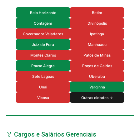
Belo Horizonte
Betim
Contagem
Divinópolis
Governador Valadares
Ipatinga
Juiz de Fora
Manhuacu
Montes Claros
Patos de Minas
Pouso Alegre
Poços de Caldas
Sete Lagoas
Uberaba
Unai
Varginha
Vicosa
Outras cidades →
🏅 Cargos e Salários Gerenciais