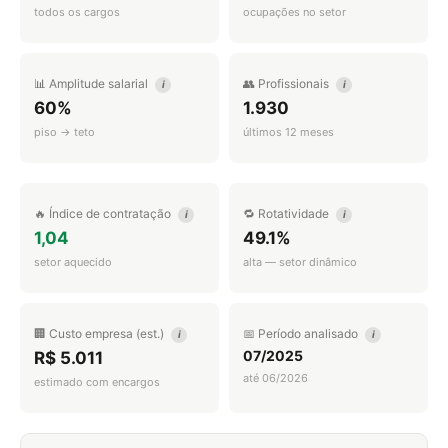
todos os cargos
ocupações no setor
📊 Amplitude salarial
👥 Profissionais
i
i
60%
1.930
piso → teto
últimos 12 meses
🔥 Índice de contratação
🔁 Rotatividade
i
i
1,04
49.1%
setor aquecido
alta — setor dinâmico
🏢 Custo empresa (est.)
📅 Período analisado
i
i
07/2025
R$ 5.011
até 06/2026
estimado com encargos