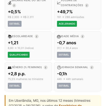
SALÁRIO REAL DO SETOR
VOLUME DE
💰
📈
CONTRATAÇÕES
I
I
+0,5%
+49,7%
R$ 2.300 → R$ 2.311
191 → 286 admissões
ESTÁVEL
ACELERANDO
📚
🎂
ESCOLARIDADE
IDADE MÉDIA
I
I
+1,21
-0,7 anos
8,80 → 10,01 (índice)
31,1 → 30,4 anos
QUALIFICANDO
ESTÁVEL
👥
🕐
GÊNERO (% FEMININO)
JORNADA SEMANAL
I
I
+2,8 p.p.
-0,1h
75,5% mulheres no trimestre
44h → 44h semanais
ESTÁVEL
ESTÁVEL
Em Uberlândia, MG, nos últimos 12 meses (trimestres
07/2025 a 06/2026), o setor de
Escritórios de