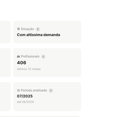
🔄 Situação
i
Com altíssima demanda
👥 Profissionais
i
406
últimos 12 meses
📅 Período analisado
i
07/2025
até 06/2026