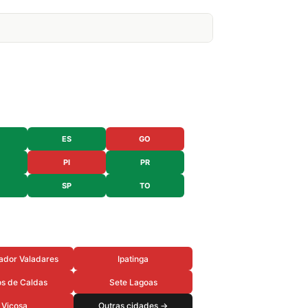
ES
GO
PI
PR
SP
TO
ador Valadares
Ipatinga
s de Caldas
Sete Lagoas
Vicosa
Outras cidades →