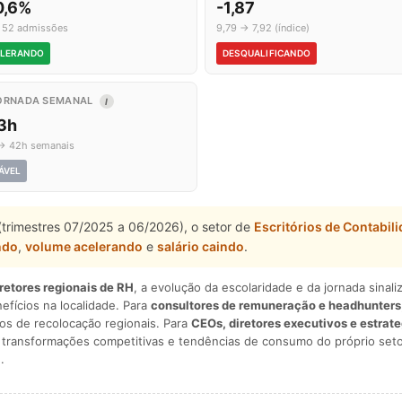
0,6%
-1,87
 52 admissões
9,79 → 7,92 (índice)
LERANDO
DESQUALIFICANDO
ORNADA SEMANAL
I
,3h
→ 42h semanais
ÁVEL
(trimestres 07/2025 a 06/2026), o setor de
Escritórios de Contabil
ndo
,
volume acelerando
e
salário caindo
.
iretores regionais de RH
, a evolução da escolaridade e da jornada sina
nefícios na localidade. Para
consultores de remuneração e headhunters
os de recolocação regionais. Para
CEOs, diretores executivos e estrat
am transformações competitivas e tendências de consumo do próprio seto
.