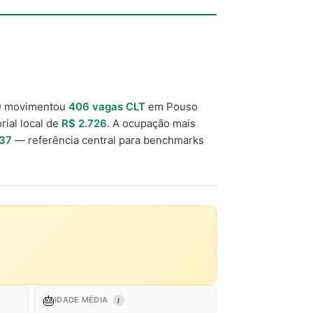
) movimentou
406 vagas CLT
em Pouso
rial local de
R$ 2.726
. A ocupação mais
037
— referência central para benchmarks
🎂
IDADE MÉDIA
I