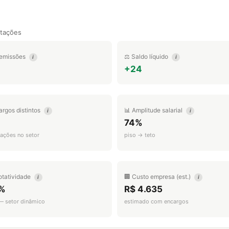
tações
emissões
⚖️ Saldo líquido
i
i
1
+24
argos distintos
📊 Amplitude salarial
i
i
74%
ações no setor
piso → teto
otatividade
🏢 Custo empresa (est.)
i
i
%
R$ 4.635
 — setor dinâmico
estimado com encargos