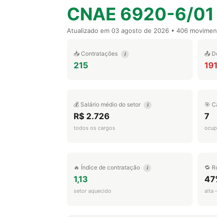
CNAE 6920-6/01
Atualizado em
03 agosto de 2026
• 406 movimen
📥 Contratações
📤 D
i
215
19
💰 Salário médio do setor
🎯 C
i
R$ 2.726
7
todos os cargos
ocup
🔥 Índice de contratação
🔁 R
i
1,13
47
setor aquecido
alta