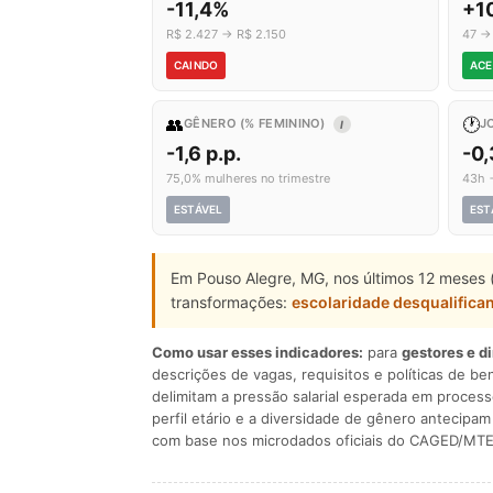
-11,4%
+1
R$ 2.427 → R$ 2.150
47 →
CAINDO
ACE
👥
🕐
GÊNERO (% FEMININO)
J
I
-1,6 p.p.
-0
75,0% mulheres no trimestre
43h 
ESTÁVEL
EST
Em Pouso Alegre, MG, nos últimos 12 meses 
transformações:
escolaridade desqualifica
Como usar esses indicadores:
para
gestores e d
descrições de vagas, requisitos e políticas de be
delimitam a pressão salarial esperada em process
perfil etário e a diversidade de gênero antecip
com base nos microdados oficiais do CAGED/MTE