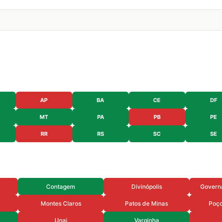
AP
BA
CE
DF
MT
PA
PB
PE
RR
RS
SC
SE
Contagem
Divinópolis
Govern
Montes Claros
Patos de Minas
Poço
Unai
Varginha