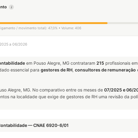
mento
i
sligamento / movimento total): 47,0% • Volume: 406
/2025 a 06/2026
ontabilidade
em Pouso Alegre, MG contrataram
215
profissionais e
ado essencial para
gestores de RH
,
consultores de remuneração
so Alegre, MG. No comparativo entre os meses de
07/2025 e 06/2
ntos na localidade que exige de gestores de RH uma revisão da polí
 Contabilidade — CNAE 6920-6/01