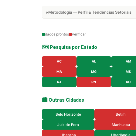
Metodologia — Perfil & Tendências Setoriais
dados prontos
verificar
🗺️ Pesquisa por Estado
AC
AL
AM
MA
MG
MS
RJ
RN
RO
🏙️ Outras Cidades
Belo Horizonte
Betim
Juiz de Fora
Manhuacu
Uberaba
Uberlândia