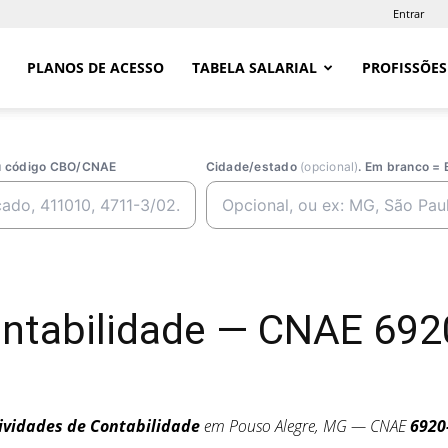
Entrar
PLANOS DE ACESSO
TABELA SALARIAL
PROFISSÕES
ou código CBO/CNAE
Cidade/estado
(opcional)
. Em branco = 
Contabilidade — CNAE 69
ividades de Contabilidade
em Pouso Alegre, MG — CNAE
6920