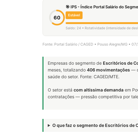
🎯 IPS - Índice Portal Salário do Seg
Estável
60
Saldo: 24 • Rotatividade (intensidade de de
Fonte: Portal Salário / CAGED • Pouso Alegre/MG • 07
Empresas do segmento de
Escritórios de C
meses, totalizando
406 movimentações
— d
saúde do setor. Fonte: CAGED/MTE.
O setor está
com altíssima demanda
em Pou
contratações — pressão competitiva por tale
O que faz o segmento de Escritórios de