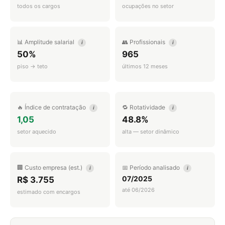
todos os cargos
ocupações no setor
📊 Amplitude salarial
👥 Profissionais
i
i
50%
965
piso → teto
últimos 12 meses
🔥 Índice de contratação
🔁 Rotatividade
i
i
1,05
48.8%
setor aquecido
alta — setor dinâmico
🏢 Custo empresa (est.)
📅 Período analisado
i
i
07/2025
R$ 3.755
até 06/2026
estimado com encargos