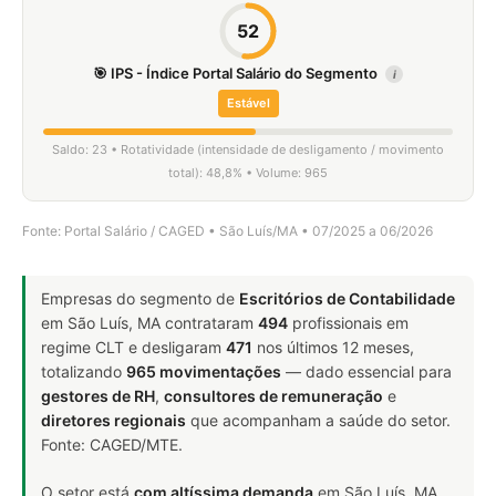
52
🎯 IPS - Índice Portal Salário do Segmento
i
Estável
Saldo: 23 • Rotatividade (intensidade de desligamento / movimento
total): 48,8% • Volume: 965
Fonte: Portal Salário / CAGED • São Luís/MA • 07/2025 a 06/2026
Empresas do segmento de
Escritórios de Contabilidade
em São Luís, MA contrataram
494
profissionais em
regime CLT e desligaram
471
nos últimos 12 meses,
totalizando
965 movimentações
— dado essencial para
gestores de RH
,
consultores de remuneração
e
diretores regionais
que acompanham a saúde do setor.
Fonte: CAGED/MTE.
O setor está
com altíssima demanda
em São Luís, MA.