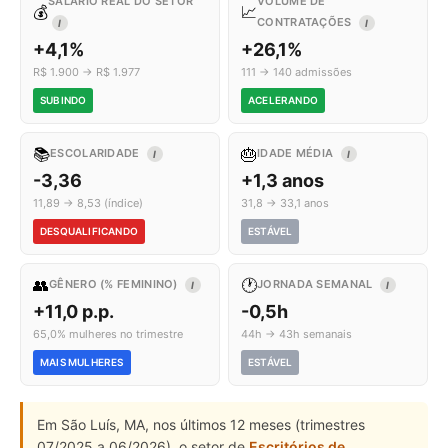
SALÁRIO REAL DO SETOR
VOLUME DE
💰
📈
CONTRATAÇÕES
I
I
+4,1%
+26,1%
R$ 1.900 → R$ 1.977
111 → 140 admissões
SUBINDO
ACELERANDO
📚
🎂
ESCOLARIDADE
IDADE MÉDIA
I
I
-3,36
+1,3 anos
11,89 → 8,53 (índice)
31,8 → 33,1 anos
DESQUALIFICANDO
ESTÁVEL
👥
🕐
GÊNERO (% FEMININO)
JORNADA SEMANAL
I
I
+11,0 p.p.
-0,5h
65,0% mulheres no trimestre
44h → 43h semanais
MAIS MULHERES
ESTÁVEL
Em São Luís, MA, nos últimos 12 meses (trimestres
07/2025 a 06/2026), o setor de
Escritórios de