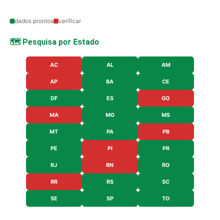
dados prontos
verificar
🗺️ Pesquisa por Estado
AC
AL
AM
AP
BA
CE
DF
ES
GO
MA
MG
MS
MT
PA
PB
PE
PI
PR
RJ
RN
RO
RR
RS
SC
SE
SP
TO