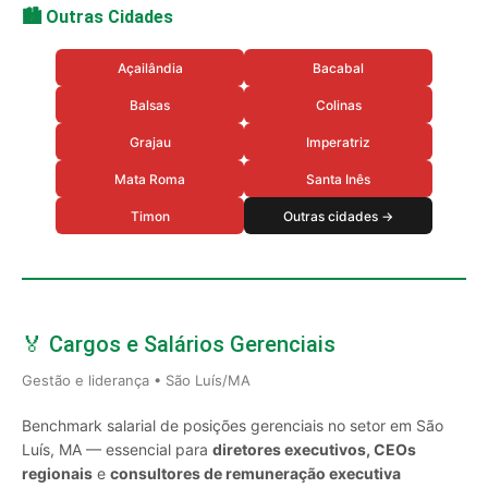
🏙️ Outras Cidades
Açailândia
Bacabal
Balsas
Colinas
Grajau
Imperatriz
Mata Roma
Santa Inês
Timon
Outras cidades →
🏅 Cargos e Salários Gerenciais
Gestão e liderança • São Luís/MA
Benchmark salarial de posições gerenciais no setor em São
Luís, MA — essencial para
diretores executivos, CEOs
regionais
e
consultores de remuneração executiva