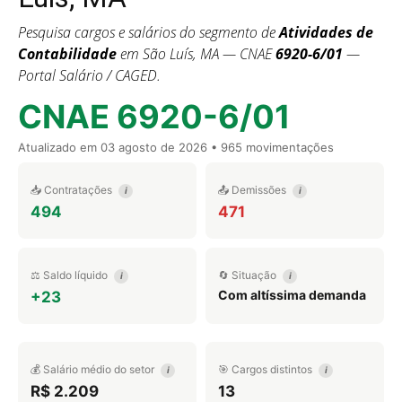
Pesquisa cargos e salários do segmento de
Atividades de
Contabilidade
em São Luís, MA — CNAE
6920-6/01
—
Portal Salário / CAGED.
CNAE 6920-6/01
Atualizado em
03 agosto de 2026
• 965 movimentações
📥 Contratações
📤 Demissões
i
i
494
471
⚖️ Saldo líquido
🔄 Situação
i
i
Com altíssima demanda
+23
💰 Salário médio do setor
🎯 Cargos distintos
i
i
R$ 2.209
13