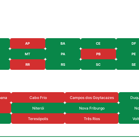
AP
BA
CE
DF
MT
PA
PB
PE
RR
RS
SC
SE
oana
Cabo Frio
Campos dos Goytacazes
Duqu
Niterói
Nova Friburgo
No
Teresópolis
Três Rios
Vol