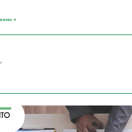
 acesso →
ar