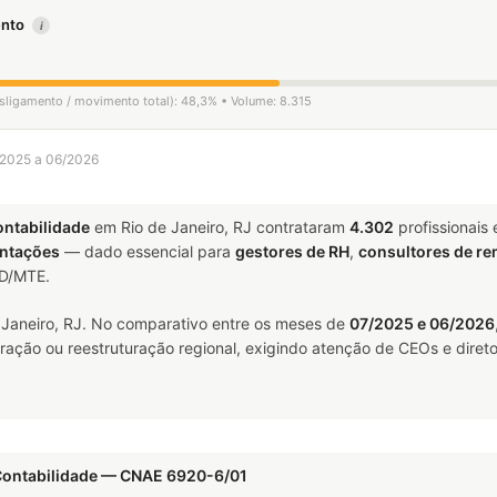
mento
i
esligamento / movimento total): 48,3% • Volume: 8.315
7/2025 a 06/2026
ontabilidade
em Rio de Janeiro, RJ contrataram
4.302
profissionais
ntações
— dado essencial para
gestores de RH
,
consultores de r
ED/MTE.
Janeiro, RJ. No comparativo entre os meses de
07/2025 e 06/2026
ração ou reestruturação regional, exigindo atenção de CEOs e direto
 Contabilidade — CNAE 6920-6/01