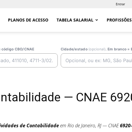
Entrar
PLANOS DE ACESSO
TABELA SALARIAL
PROFISSÕES
ou código CBO/CNAE
Cidade/estado
(opcional)
. Em branco = 
ontabilidade — CNAE 692
ividades de Contabilidade
em Rio de Janeiro, RJ — CNAE
6920