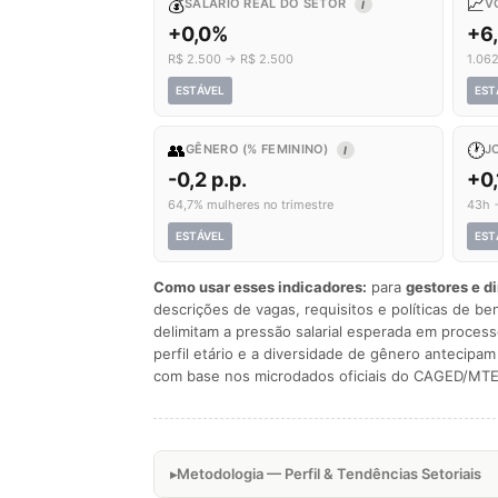
💰
📈
SALÁRIO REAL DO SETOR
V
I
+0,0%
+6
R$ 2.500 → R$ 2.500
1.06
ESTÁVEL
EST
👥
🕐
GÊNERO (% FEMININO)
J
I
-0,2 p.p.
+0,
64,7% mulheres no trimestre
43h 
ESTÁVEL
EST
Como usar esses indicadores:
para
gestores e d
descrições de vagas, requisitos e políticas de be
delimitam a pressão salarial esperada em process
perfil etário e a diversidade de gênero antecip
com base nos microdados oficiais do CAGED/MTE
Metodologia — Perfil & Tendências Setoriais