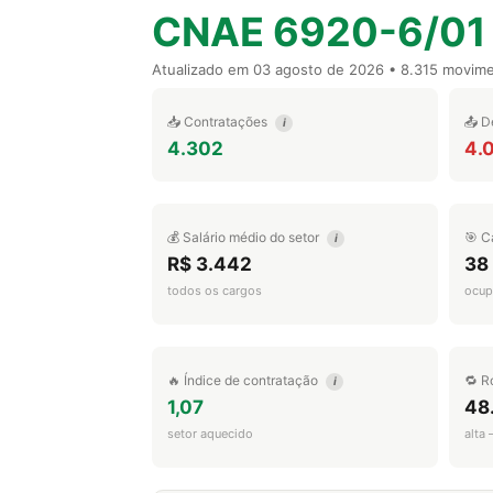
CNAE 6920-6/01
Atualizado em
03 agosto de 2026
• 8.315 movim
📥 Contratações
📤 D
i
4.302
4.
💰 Salário médio do setor
🎯 C
i
R$ 3.442
38
todos os cargos
ocup
🔥 Índice de contratação
🔁 R
i
1,07
48
setor aquecido
alta