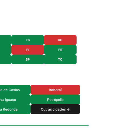
ES
GO
PI
PR
SP
TO
e de Caxias
Itaboraí
va Iguaçu
Petrópolis
ta Redonda
Outras cidades →