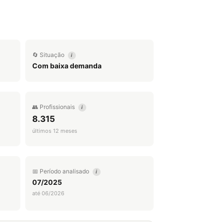
🔄 Situação
i
Com baixa demanda
👥 Profissionais
i
8.315
últimos 12 meses
📅 Período analisado
i
07/2025
até 06/2026