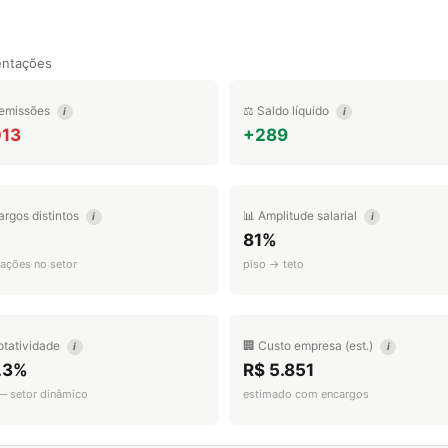
entações
emissões
⚖️ Saldo líquido
i
i
013
+289
argos distintos
📊 Amplitude salarial
i
i
81%
ações no setor
piso → teto
otatividade
🏢 Custo empresa (est.)
i
i
.3%
R$ 5.851
 — setor dinâmico
estimado com encargos