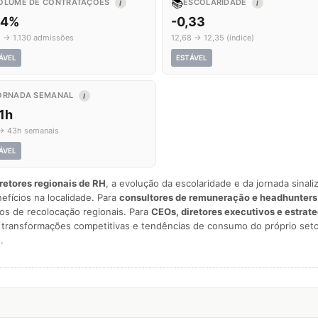
📚
OLUME DE CONTRATAÇÕES
ESCOLARIDADE
I
I
,4%
-0,33
2 → 1.130 admissões
12,68 → 12,35 (índice)
ÁVEL
ESTÁVEL
ORNADA SEMANAL
I
1h
→ 43h semanais
ÁVEL
iretores regionais de RH
, a evolução da escolaridade e da jornada sina
nefícios na localidade. Para
consultores de remuneração e headhunters
os de recolocação regionais. Para
CEOs, diretores executivos e estrat
am transformações competitivas e tendências de consumo do próprio seto
.