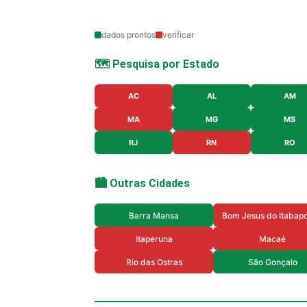
dados prontos
verificar
🗺️ Pesquisa por Estado
AC
AL
AM
MA
MG
MS
RJ
RN
RO
🏙️ Outras Cidades
Barra Mansa
Bom Jesus do Itabap
Itaperuna
Macaé
Rio das Ostras
São Gonçalo