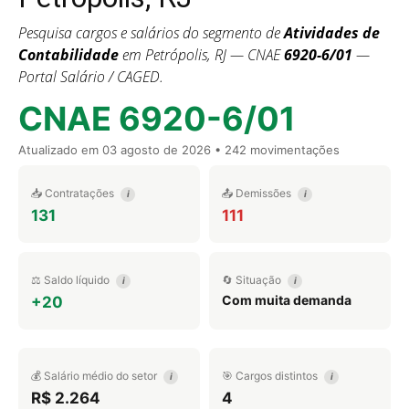
Pesquisa cargos e salários do segmento de
Atividades de
Contabilidade
em Petrópolis, RJ — CNAE
6920-6/01
—
Portal Salário / CAGED.
CNAE 6920-6/01
Atualizado em
03 agosto de 2026
• 242 movimentações
📥 Contratações
📤 Demissões
i
i
131
111
⚖️ Saldo líquido
🔄 Situação
i
i
Com muita demanda
+20
💰 Salário médio do setor
🎯 Cargos distintos
i
i
R$ 2.264
4