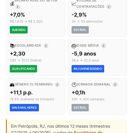
SALÁRIO REAL DO SETOR
VOLUME DE
💰
📈
CONTRATAÇÕES
I
I
+7,0%
-2,9%
R$ 1.870 → R$ 2.000
34 → 33 admissões
SUBINDO
ESTÁVEL
📚
🎂
ESCOLARIDADE
IDADE MÉDIA
I
I
+2,30
-5,9 anos
7,82 → 10,12 (índice)
38,4 → 32,5 anos
QUALIFICANDO
REJUVENESCENDO
👥
🕐
GÊNERO (% FEMININO)
JORNADA SEMANAL
I
I
+11,1 p.p.
+0,1h
78,8% mulheres no trimestre
42h → 42h semanais
MAIS MULHERES
ESTÁVEL
Em Petrópolis, RJ, nos últimos 12 meses (trimestres
07/2025 a 06/2026), o setor de
Escritórios de