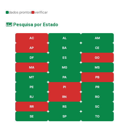
dados prontos
verificar
🗺️ Pesquisa por Estado
AC
AL
AM
AP
BA
CE
DF
ES
GO
MA
MG
MS
MT
PA
PB
PE
PI
PR
RJ
RN
RO
RR
RS
SC
SE
SP
TO