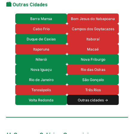
🏙️ Outras Cidades
Barra Mansa
Bom Jesus do Itabapoana
Cabo Frio
Campos dos Goytacazes
Duque de Caxias
Itaboraí
Itaperuna
Macaé
Niterói
Nova Friburgo
Nova Iguaçu
Rio das Ostras
Rio de Janeiro
São Gonçalo
Teresópolis
Três Rios
Volta Redonda
Outras cidades →