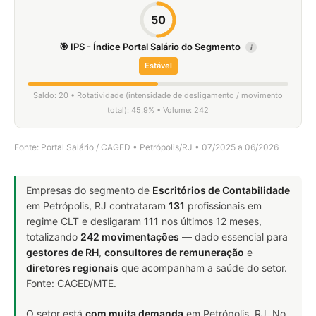
50
🎯 IPS - Índice Portal Salário do Segmento
i
Estável
Saldo: 20 • Rotatividade (intensidade de desligamento / movimento
total): 45,9% • Volume: 242
Fonte: Portal Salário / CAGED • Petrópolis/RJ • 07/2025 a 06/2026
Empresas do segmento de
Escritórios de Contabilidade
em Petrópolis, RJ contrataram
131
profissionais em
regime CLT e desligaram
111
nos últimos 12 meses,
totalizando
242 movimentações
— dado essencial para
gestores de RH
,
consultores de remuneração
e
diretores regionais
que acompanham a saúde do setor.
Fonte: CAGED/MTE.
O setor está
com muita demanda
em Petrópolis, RJ. No