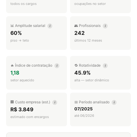
todos os cargos
ocupações no setor
📊 Amplitude salarial
👥 Profissionais
i
i
60%
242
piso → teto
últimos 12 meses
🔥 Índice de contratação
🔁 Rotatividade
i
i
1,18
45.9%
setor aquecido
alta — setor dinâmico
🏢 Custo empresa (est.)
📅 Período analisado
i
i
07/2025
R$ 3.849
até 06/2026
estimado com encargos