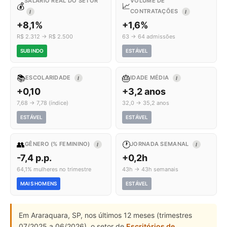
SALÁRIO REAL DO SETOR
VOLUME DE
💰
📈
CONTRATAÇÕES
I
I
+8,1%
+1,6%
R$ 2.312 → R$ 2.500
63 → 64 admissões
SUBINDO
ESTÁVEL
📚
🎂
ESCOLARIDADE
IDADE MÉDIA
I
I
+0,10
+3,2 anos
7,68 → 7,78 (índice)
32,0 → 35,2 anos
ESTÁVEL
ESTÁVEL
👥
🕐
GÊNERO (% FEMININO)
JORNADA SEMANAL
I
I
-7,4 p.p.
+0,2h
64,1% mulheres no trimestre
43h → 43h semanais
MAIS HOMENS
ESTÁVEL
Em Araraquara, SP, nos últimos 12 meses (trimestres
07/2025 a 06/2026), o setor de
Escritórios de