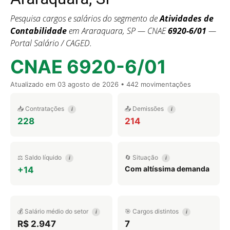
Pesquisa cargos e salários do segmento de
Atividades de
Contabilidade
em Araraquara, SP — CNAE
6920-6/01
—
Portal Salário / CAGED.
CNAE 6920-6/01
Atualizado em
03 agosto de 2026
• 442 movimentações
📥 Contratações
📤 Demissões
i
i
228
214
⚖️ Saldo líquido
🔄 Situação
i
i
Com altíssima demanda
+14
💰 Salário médio do setor
🎯 Cargos distintos
i
i
R$ 2.947
7