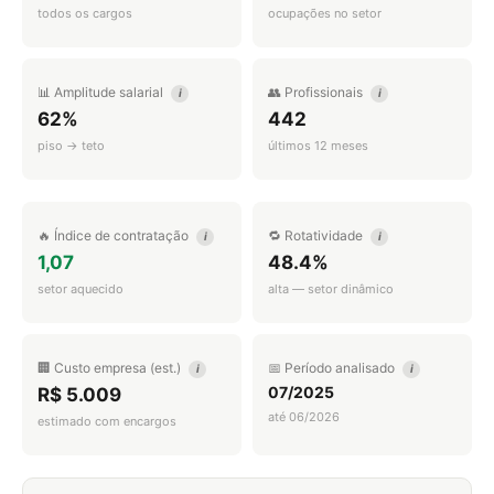
todos os cargos
ocupações no setor
📊 Amplitude salarial
👥 Profissionais
i
i
62%
442
piso → teto
últimos 12 meses
🔥 Índice de contratação
🔁 Rotatividade
i
i
1,07
48.4%
setor aquecido
alta — setor dinâmico
🏢 Custo empresa (est.)
📅 Período analisado
i
i
07/2025
R$ 5.009
até 06/2026
estimado com encargos