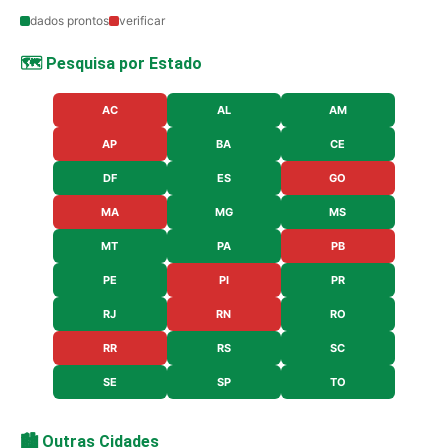
dados prontos
verificar
🗺️ Pesquisa por Estado
AC
AL
AM
AP
BA
CE
DF
ES
GO
MA
MG
MS
MT
PA
PB
PE
PI
PR
RJ
RN
RO
RR
RS
SC
SE
SP
TO
🏙️ Outras Cidades