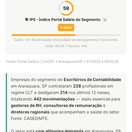
59
🎯 IPS - Índice Portal Salário do Segmento
i
Estável
Saldo: 14 • Rotatividade (intensidade de desligamento / movimento
total): 48,4% • Volume: 442
Fonte: Portal Salário / CAGED • Araraquara/SP • 07/2025 a 06/2026
Empresas do segmento de
Escritórios de Contabilidade
em Araraquara, SP contrataram
228
profissionais em
regime CLT e desligaram
214
nos últimos 12 meses,
totalizando
442 movimentações
— dado essencial para
gestores de RH
,
consultores de remuneração
e
diretores regionais
que acompanham a saúde do setor.
Fonte: CAGED/MTE.
O setor está
com altíssima demanda
em Araraquara, SP.