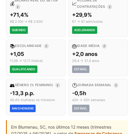
SALÁRIO REAL DO SETOR
VOLUME DE
💰
📈
CONTRATAÇÕES
I
I
+71,4%
+29,9%
R$ 2.100 → R$ 3.600
67 → 87 admissões
SUBINDO
ACELERANDO
📚
🎂
ESCOLARIDADE
IDADE MÉDIA
I
I
+1,05
+2,0 anos
11,06 → 12,11 (índice)
29,4 → 31,4 anos
QUALIFICANDO
ESTÁVEL
👥
🕐
GÊNERO (% FEMININO)
JORNADA SEMANAL
I
I
-13,3 p.p.
-0,5h
49,4% mulheres no trimestre
42h → 42h semanais
MAIS HOMENS
ESTÁVEL
Em Blumenau, SC, nos últimos 12 meses (trimestres
07/2025 a 06/2026), o setor de
Empresas de Cobrança