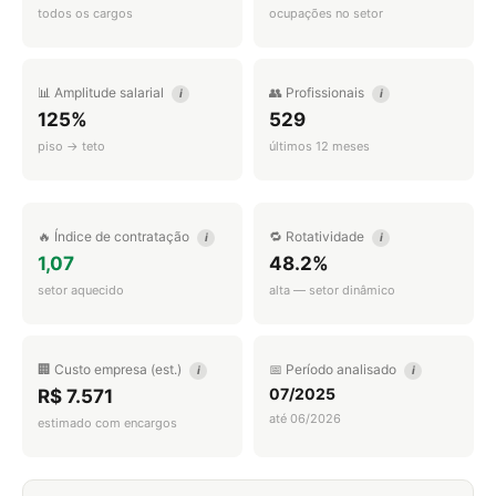
todos os cargos
ocupações no setor
📊 Amplitude salarial
👥 Profissionais
i
i
125%
529
piso → teto
últimos 12 meses
🔥 Índice de contratação
🔁 Rotatividade
i
i
1,07
48.2%
setor aquecido
alta — setor dinâmico
🏢 Custo empresa (est.)
📅 Período analisado
i
i
07/2025
R$ 7.571
até 06/2026
estimado com encargos