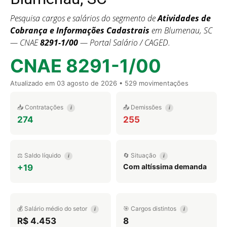
Pesquisa cargos e salários do segmento de
Atividades de
Cobrança e Informações Cadastrais
em Blumenau, SC
— CNAE
8291-1/00
— Portal Salário / CAGED.
CNAE 8291-1/00
Atualizado em
03 agosto de 2026
• 529 movimentações
📥 Contratações
📤 Demissões
i
i
274
255
⚖️ Saldo líquido
🔄 Situação
i
i
Com altíssima demanda
+19
💰 Salário médio do setor
🎯 Cargos distintos
i
i
R$ 4.453
8