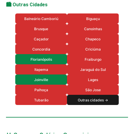
🏙️ Outras Cidades
Balneário Camboriú
Biguaçu
Brusque
Canoinhas
Caçador
Chapeco
Concordia
Criciúma
Florianópolis
Fraiburgo
Itapema
Jaraguá do Sul
Joinville
Lages
Palhoça
São Jose
Tubarão
Outras cidades →