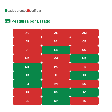
dados prontos
verificar
🗺️ Pesquisa por Estado
AC
AL
AM
AP
BA
CE
DF
ES
GO
MA
MG
MS
MT
PA
PB
PE
PI
PR
RJ
RN
RO
RR
RS
SC
SE
SP
TO