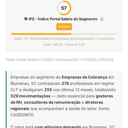
57
🎯 IPS - Índice Portal Salário do Segmento
i
Estável
Saldo: 19 • Rotatividade (intensidade de desligamento / movimento
total): 48,2% • Volume: 529
Fonte: Portal Salário / CAGED • Blumenau/SC • 07/2025 a 06/2026
Empresas do segmento de
Empresas de Cobrança
em
Blumenau, SC contrataram
274
profissionais em regime
CLT e desligaram
255
nos últimos 12 meses, totalizando
529 movimentações
— dado essencial para
gestores
de RH
,
consultores de remuneração
e
diretores
regionais
que acompanham a saúde do setor. Fonte:
CAGED/MTE.
O setor está
com altíssima demanda
em Blumenau, SC.