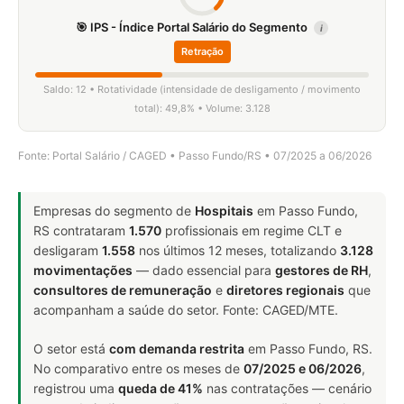
🎯 IPS - Índice Portal Salário do Segmento
i
Retração
Saldo: 12 • Rotatividade (intensidade de desligamento / movimento
total): 49,8% • Volume: 3.128
Fonte: Portal Salário / CAGED • Passo Fundo/RS • 07/2025 a 06/2026
Empresas do segmento de
Hospitais
em Passo Fundo,
RS contrataram
1.570
profissionais em regime CLT e
desligaram
1.558
nos últimos 12 meses, totalizando
3.128
movimentações
— dado essencial para
gestores de RH
,
consultores de remuneração
e
diretores regionais
que
acompanham a saúde do setor. Fonte: CAGED/MTE.
O setor está
com demanda restrita
em Passo Fundo, RS.
No comparativo entre os meses de
07/2025 e 06/2026
,
registrou uma
queda de 41%
nas contratações — cenário