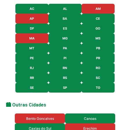
AC
AL
AM
AP
BA
CE
DF
ES
GO
MA
MG
MS
MT
PA
PB
PE
PI
PR
RJ
RN
RO
RR
RS
SC
SE
SP
TO
🏙️ Outras Cidades
Bento Goncalves
Canoas
Caxias do Sul
Erechim