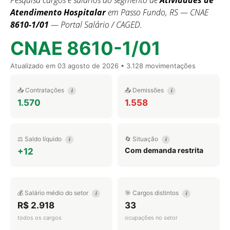
Pesquisa cargos e salários do segmento de
Atividades de
Atendimento Hospitalar
em Passo Fundo, RS — CNAE
8610-1/01
— Portal Salário / CAGED.
CNAE 8610-1/01
Atualizado em
03 agosto de 2026
• 3.128 movimentações
📥 Contratações
📤 Demissões
i
i
1.570
1.558
⚖️ Saldo líquido
🔄 Situação
i
i
Com demanda restrita
+12
💰 Salário médio do setor
🎯 Cargos distintos
i
i
R$ 2.918
33
todos os cargos
ocupações no setor