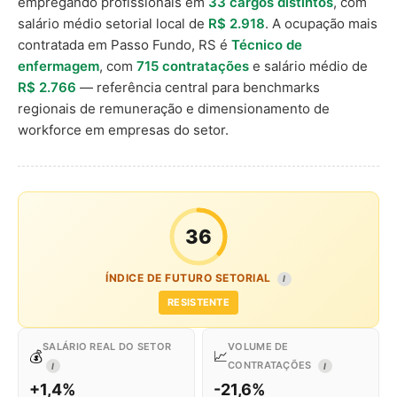
empregando profissionais em
33 cargos distintos
, com
salário médio setorial local de
R$ 2.918
. A ocupação mais
contratada em Passo Fundo, RS é
Técnico de
enfermagem
, com
715 contratações
e salário médio de
R$ 2.766
— referência central para benchmarks
regionais de remuneração e dimensionamento de
workforce em empresas do setor.
36
ÍNDICE DE FUTURO SETORIAL
I
RESISTENTE
SALÁRIO REAL DO SETOR
VOLUME DE
💰
📈
CONTRATAÇÕES
I
I
+1,4%
-21,6%