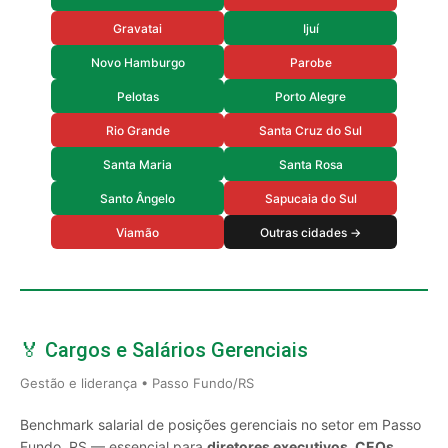
Gravatai
Ijuí
Novo Hamburgo
Parobe
Pelotas
Porto Alegre
Rio Grande
Santa Cruz do Sul
Santa Maria
Santa Rosa
Santo Ângelo
Sapucaia do Sul
Viamão
Outras cidades →
🏅 Cargos e Salários Gerenciais
Gestão e liderança • Passo Fundo/RS
Benchmark salarial de posições gerenciais no setor em Passo
Fundo, RS — essencial para
diretores executivos, CEOs