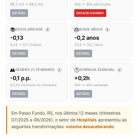
R$ 2.124 → R$ 2.153
458 → 359 admissões
ESTÁVEL
DESACELERANDO
📚
🎂
ESCOLARIDADE
IDADE MÉDIA
I
I
-0,13
-0,2 anos
8,24 → 8,11 (índice)
33,9 → 33,7 anos
ESTÁVEL
ESTÁVEL
👥
🕐
GÊNERO (% FEMININO)
JORNADA SEMANAL
I
I
-0,1 p.p.
+0,2h
82,5% mulheres no trimestre
40h → 40h semanais
ESTÁVEL
ESTÁVEL
Em Passo Fundo, RS, nos últimos 12 meses (trimestres
07/2025 a 06/2026), o setor de
Hospitais
apresentou as
seguintes transformações:
volume desacelerando
.