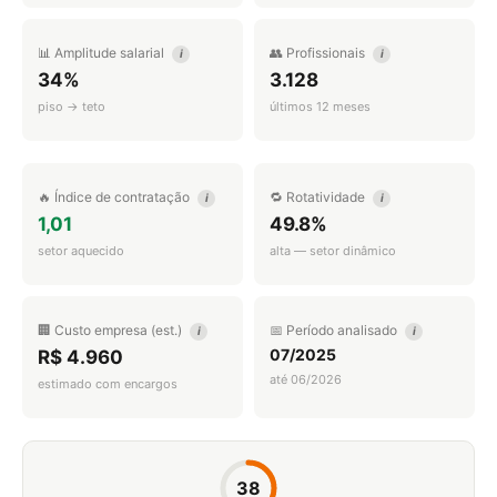
📊 Amplitude salarial
👥 Profissionais
i
i
34%
3.128
piso → teto
últimos 12 meses
🔥 Índice de contratação
🔁 Rotatividade
i
i
1,01
49.8%
setor aquecido
alta — setor dinâmico
🏢 Custo empresa (est.)
📅 Período analisado
i
i
07/2025
R$ 4.960
até 06/2026
estimado com encargos
38