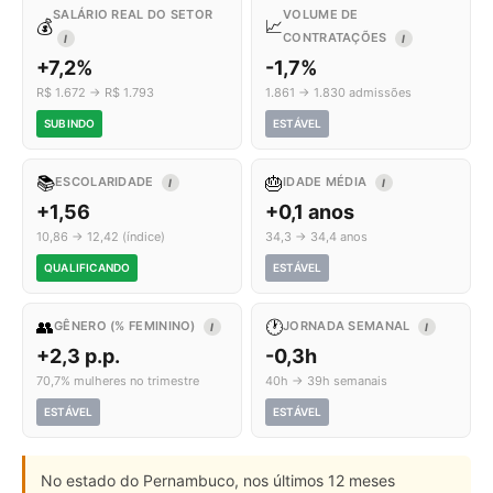
SALÁRIO REAL DO SETOR
VOLUME DE
💰
📈
CONTRATAÇÕES
I
I
+7,2%
-1,7%
R$ 1.672 → R$ 1.793
1.861 → 1.830 admissões
SUBINDO
ESTÁVEL
📚
🎂
ESCOLARIDADE
IDADE MÉDIA
I
I
+1,56
+0,1 anos
10,86 → 12,42 (índice)
34,3 → 34,4 anos
QUALIFICANDO
ESTÁVEL
👥
🕐
GÊNERO (% FEMININO)
JORNADA SEMANAL
I
I
+2,3 p.p.
-0,3h
70,7% mulheres no trimestre
40h → 39h semanais
ESTÁVEL
ESTÁVEL
No estado do Pernambuco, nos últimos 12 meses