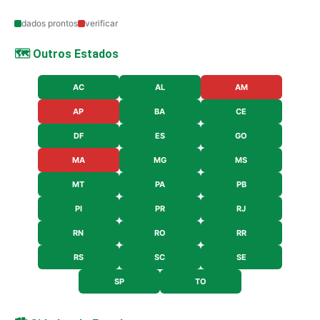
dados prontos
verificar
🗺️ Outros Estados
AC
AL
AM
AP
BA
CE
DF
ES
GO
MA
MG
MS
MT
PA
PB
PI
PR
RJ
RN
RO
RR
RS
SC
SE
SP
TO