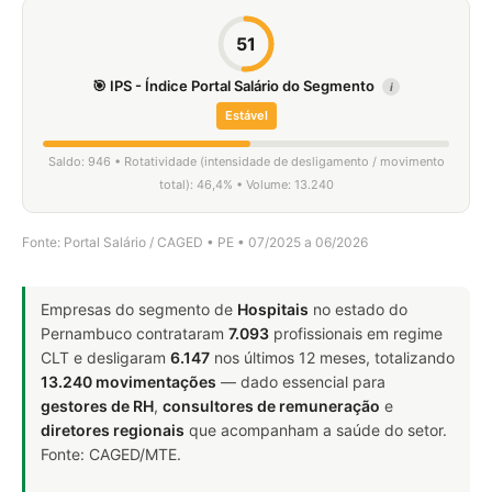
51
🎯 IPS - Índice Portal Salário do Segmento
i
Estável
Saldo: 946 • Rotatividade (intensidade de desligamento / movimento
total): 46,4% • Volume: 13.240
Fonte: Portal Salário / CAGED • PE • 07/2025 a 06/2026
Empresas do segmento de
Hospitais
no estado do
Pernambuco contrataram
7.093
profissionais em regime
CLT e desligaram
6.147
nos últimos 12 meses, totalizando
13.240 movimentações
— dado essencial para
gestores de RH
,
consultores de remuneração
e
diretores regionais
que acompanham a saúde do setor.
Fonte: CAGED/MTE.