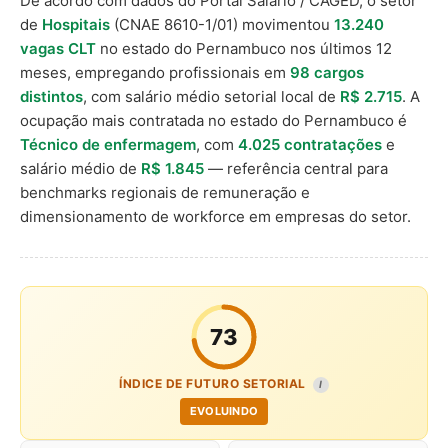
De acordo com dados do Portal Salário / CAGED, o setor
de
Hospitais
(CNAE 8610-1/01) movimentou
13.240
vagas CLT
no estado do Pernambuco nos últimos 12
meses, empregando profissionais em
98 cargos
distintos
, com salário médio setorial local de
R$ 2.715
. A
ocupação mais contratada no estado do Pernambuco é
Técnico de enfermagem
, com
4.025 contratações
e
salário médio de
R$ 1.845
— referência central para
benchmarks regionais de remuneração e
dimensionamento de workforce em empresas do setor.
73
ÍNDICE DE FUTURO SETORIAL
I
EVOLUINDO