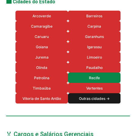
🏙️ Cidades do Estado
Arcoverde
Barreiros
Camaragibe
Carpina
Caruaru
Garanhuns
Goiana
Igarassu
Jurema
Limoeiro
Olinda
Paudalho
Petrolina
Recife
Timbaúba
Vertentes
Vitoria de Santo Antão
Outras cidades →
🏅 Cargos e Salários Gerenciais