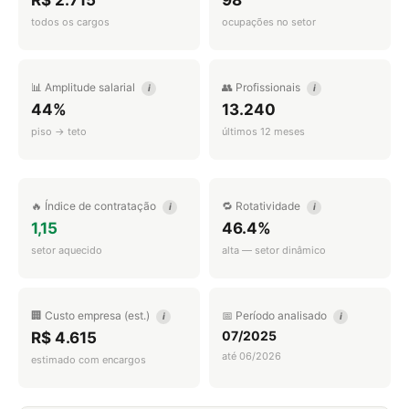
R$ 2.715
98
todos os cargos
ocupações no setor
📊 Amplitude salarial
👥 Profissionais
i
i
44%
13.240
piso → teto
últimos 12 meses
🔥 Índice de contratação
🔁 Rotatividade
i
i
1,15
46.4%
setor aquecido
alta — setor dinâmico
🏢 Custo empresa (est.)
📅 Período analisado
i
i
07/2025
R$ 4.615
até 06/2026
estimado com encargos