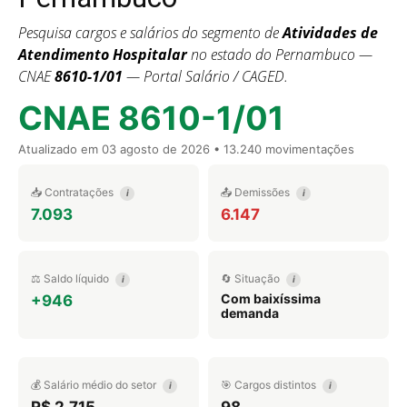
Pesquisa cargos e salários do segmento de
Atividades de
Atendimento Hospitalar
no estado do Pernambuco —
CNAE
8610-1/01
— Portal Salário / CAGED.
CNAE 8610-1/01
Atualizado em
03 agosto de 2026
• 13.240 movimentações
📥 Contratações
📤 Demissões
i
i
7.093
6.147
⚖️ Saldo líquido
🔄 Situação
i
i
Com baixíssima
+946
demanda
💰 Salário médio do setor
🎯 Cargos distintos
i
i