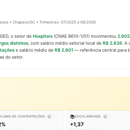
eses • Chapeco/SC • Trimestres: 07/2025 a 06/2026
AGED, o setor de
Hospitais
(CNAE 8610-1/01) movimentou
2.602
rgos distintos
, com salário médio setorial local de
R$ 2.836
. A
atações
e salário médio de
R$ 2.801
— referência central para
s do setor.
📚
OLUME DE CONTRATAÇÕES
ESCOLARIDADE
I
I
,2%
+1,37