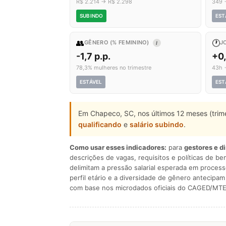
R$ 2.214 → R$ 2.298
349 
SUBINDO
EST
👥
🕐
GÊNERO (% FEMININO)
J
I
-1,7 p.p.
+0
78,3% mulheres no trimestre
43h 
ESTÁVEL
EST
Em Chapeco, SC, nos últimos 12 meses (trim
qualificando
e
salário subindo
.
Como usar esses indicadores:
para
gestores e d
descrições de vagas, requisitos e políticas de be
delimitam a pressão salarial esperada em process
perfil etário e a diversidade de gênero antecip
com base nos microdados oficiais do CAGED/MTE