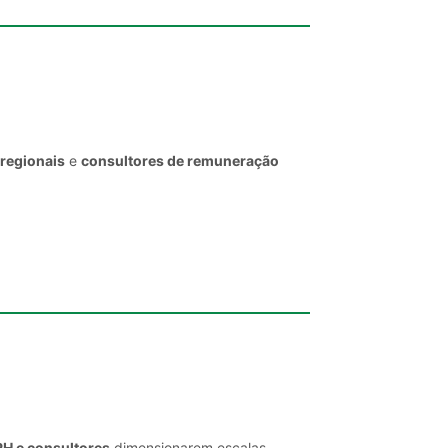
 regionais
e
consultores de remuneração
RH e consultores
dimensionarem escalas,