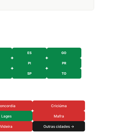
ES
GO
PI
PR
SP
TO
oncordia
Criciúma
Lages
Mafra
Videira
Outras cidades →