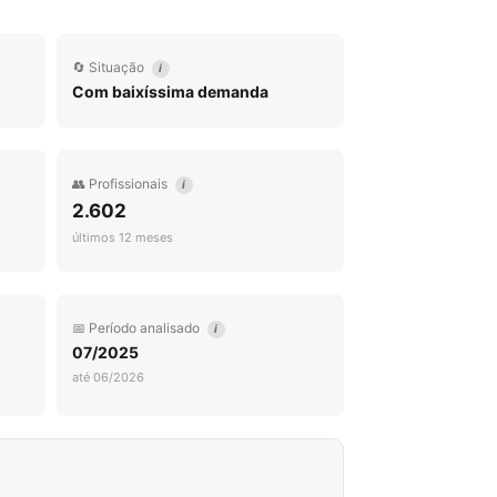
🔄 Situação
i
Com baixíssima demanda
👥 Profissionais
i
2.602
últimos 12 meses
📅 Período analisado
i
07/2025
até 06/2026