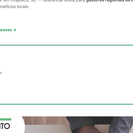
nefícios locais.
 acesso →
ar