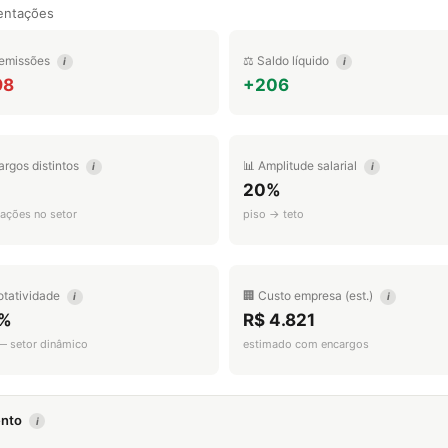
entações
emissões
⚖️ Saldo líquido
i
i
98
+206
argos distintos
📊 Amplitude salarial
i
i
20%
ações no setor
piso → teto
otatividade
🏢 Custo empresa (est.)
i
i
%
R$ 4.821
 — setor dinâmico
estimado com encargos
mento
i