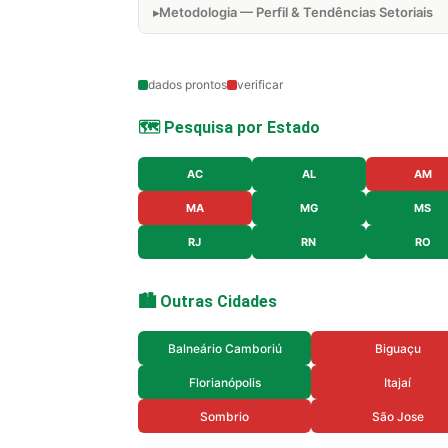
Metodologia — Perfil & Tendências Setoriais
dados prontos
verificar
🗺️ Pesquisa por Estado
AC
AL
AM
MA
MG
MS
RJ
RN
RO
🏙️ Outras Cidades
Balneário Camboriú
Biguaçu
Florianópolis
Itajaí
Sombrio
São Jose