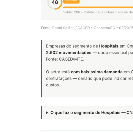
48
Saldo: 206 • Rotatividade (intensidade de d
Fonte: Portal Salário / CAGED • Chapeco/SC • 07/202
Empresas do segmento de
Hospitais
em Cha
2.602 movimentações
— dado essencial p
Fonte: CAGED/MTE.
O setor está
com baixíssima demanda
em C
contratações — cenário que pode indicar ret
custos.
O que faz o segmento de Hospitais — C