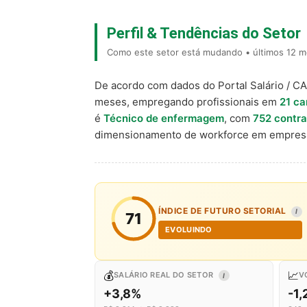
Perfil & Tendências do Setor
Como este setor está mudando • últimos 12 m
De acordo com dados do Portal Salário / C
meses, empregando profissionais em
21 ca
é
Técnico de enfermagem
, com
752 contr
dimensionamento de workforce em empresa
ÍNDICE DE FUTURO SETORIAL
I
71
EVOLUINDO
💰
📈
SALÁRIO REAL DO SETOR
V
I
+3,8%
-1