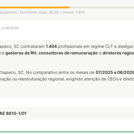
esligamento / movimento total): 46,0% • Volume: 2.602
5 a 06/2026
peco, SC contrataram
1.404
profissionais em regime CLT e deslig
ara
gestores de RH
,
consultores de remuneração
e
diretores regio
hapeco, SC. No comparativo entre os meses de
07/2025 e 06/202
ração ou reestruturação regional, exigindo atenção de CEOs e direto
NAE 8610-1/01