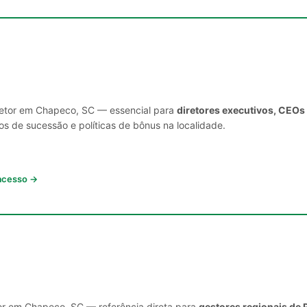
 setor em Chapeco, SC — essencial para
diretores executivos, CEOs
s de sucessão e políticas de bônus na localidade.
 acesso →
tor em Chapeco, SC — referência direta para
gestores regionais de 