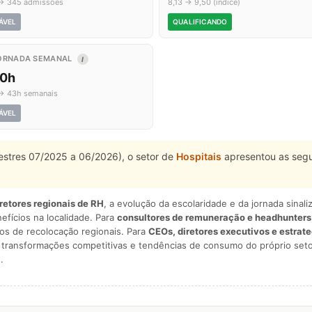
→ 345 admissões
8,13 → 9,50 (índice)
ÁVEL
QUALIFICANDO
ORNADA SEMANAL
I
,0h
→ 43h semanais
ÁVEL
estres 07/2025 a 06/2026), o setor de
Hospitais
apresentou as segu
iretores regionais de RH
, a evolução da escolaridade e da jornada sina
nefícios na localidade. Para
consultores de remuneração e headhunters
os de recolocação regionais. Para
CEOs, diretores executivos e estrat
am transformações competitivas e tendências de consumo do próprio seto
.