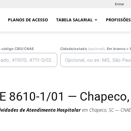
Entrar
PLANOS DE ACESSO
TABELA SALARIAL
PROFISSÕES
ou código CBO/CNAE
Cidade/estado
(opcional)
. Em branco = 
E 8610-1/01 — Chapeco,
ividades de Atendimento Hospitalar
em Chapeco, SC — CNA