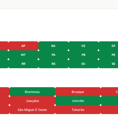
AP
BA
CE
DF
MT
PA
PB
PE
RR
RS
SC
SE
Blumenau
Brusque
C
Joaçaba
Joinville
São Miguel D Oeste
Tubarão