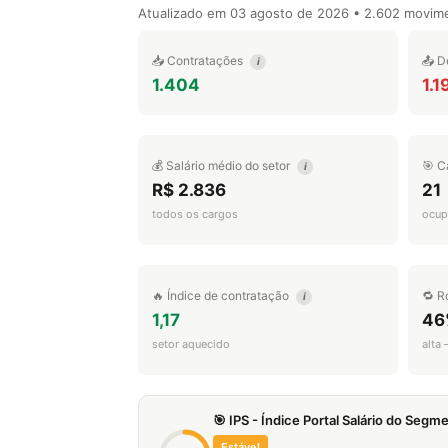
Atualizado em
03 agosto de 2026
• 2.602 movim
📥 Contratações
📤 D
i
1.404
1.1
💰 Salário médio do setor
🎯 C
i
R$ 2.836
21
todos os cargos
ocup
🔥 Índice de contratação
🔁 R
i
1,17
46
setor aquecido
alta
🎯 IPS - Índice Portal Salário do Seg
Estável