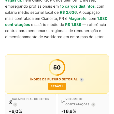
vagas CLT
em Cianorte, PR nos últimos 12 meses,
empregando profissionais em
15 cargos distintos
, com
salário médio setorial local de
R$ 2.636
. A ocupação
mais contratada em Cianorte, PR é
Magarefe
, com
1.880
contratações
e salário médio de
R$ 1.989
— referência
central para benchmarks regionais de remuneração e
dimensionamento de workforce em empresas do setor.
50
ÍNDICE DE FUTURO SETORIAL
I
ESTÁVEL
SALÁRIO REAL DO SETOR
VOLUME DE
💰
📈
CONTRATAÇÕES
I
I
+6,0%
-16,6%