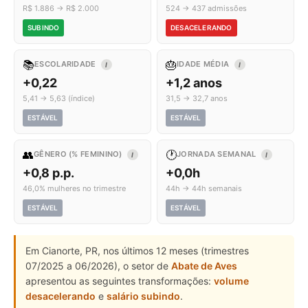
R$ 1.886 → R$ 2.000
524 → 437 admissões
SUBINDO
DESACELERANDO
📚
🎂
ESCOLARIDADE
IDADE MÉDIA
I
I
+0,22
+1,2 anos
5,41 → 5,63 (índice)
31,5 → 32,7 anos
ESTÁVEL
ESTÁVEL
👥
🕐
GÊNERO (% FEMININO)
JORNADA SEMANAL
I
I
+0,8 p.p.
+0,0h
46,0% mulheres no trimestre
44h → 44h semanais
ESTÁVEL
ESTÁVEL
Em Cianorte, PR, nos últimos 12 meses (trimestres
07/2025 a 06/2026), o setor de
Abate de Aves
apresentou as seguintes transformações:
volume
desacelerando
e
salário subindo
.