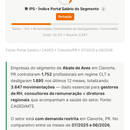
🎯 IPS - Índice Portal Salário do Segmento
i
Retração
Saldo: -143 • Rotatividade (intensidade de desligamento / movimento
total): 52,0% • Volume: 3.647
Fonte: Portal Salário / CAGED • Cianorte/PR • 07/2025 a 06/2026
Empresas do segmento de
Abate de Aves
em Cianorte,
PR contrataram
1.752
profissionais em regime CLT e
desligaram
1.895
nos últimos 12 meses, totalizando
3.647 movimentações
— dado essencial para
gestores
de RH
,
consultores de remuneração
e
diretores
regionais
que acompanham a saúde do setor. Fonte:
CAGED/MTE.
O setor está
com demanda restrita
em Cianorte, PR. No
comparativo entre os meses de
07/2025 e 06/2026
,