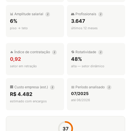
📊 Amplitude salarial
👥 Profissionais
i
i
6%
3.647
piso → teto
últimos 12 meses
🔥 Índice de contratação
🔁 Rotatividade
i
i
0,92
48%
setor em retração
alta — setor dinâmico
🏢 Custo empresa (est.)
📅 Período analisado
i
i
07/2025
R$ 4.482
até 06/2026
estimado com encargos
37