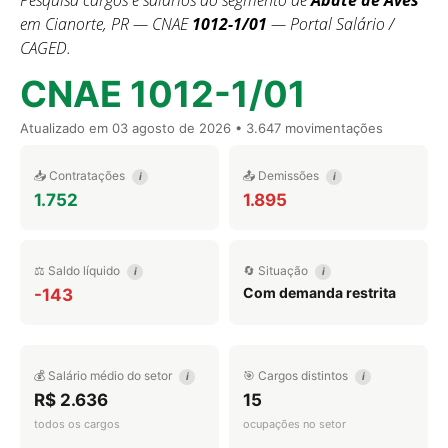
Pesquisa cargos e salários do segmento de
Abate de Aves
em Cianorte, PR — CNAE
1012-1/01
— Portal Salário /
CAGED.
CNAE 1012-1/01
Atualizado em
03 agosto de 2026
• 3.647 movimentações
📥 Contratações
📤 Demissões
i
i
1.752
1.895
⚖️ Saldo líquido
🔄 Situação
i
i
Com demanda restrita
-143
💰 Salário médio do setor
🎯 Cargos distintos
i
i
R$ 2.636
15
todos os cargos
ocupações no setor