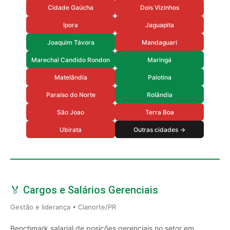
Cidade Gaúcha
Dois Vizinhos
Ipora
Jaguapita
Joaquim Távora
Mandaguari
Marechal Candido Rondon
Maringá
Matelândia
Palotina
Paraiso do Norte
Rolândia
São Joao
Terra Boa
Ubirata
Outras cidades →
🏅 Cargos e Salários Gerenciais
Gestão e liderança • Cianorte/PR
Benchmark salarial de posições gerenciais no setor em