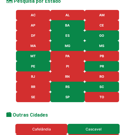
🗺️ Pesquisa por Estado
AC
AL
AM
AP
BA
CE
DF
ES
GO
MA
MG
MS
MT
PA
PB
PE
PI
PR
RJ
RN
RO
RR
RS
SC
SE
SP
TO
🏙️ Outras Cidades
Cafelândia
Cascavel