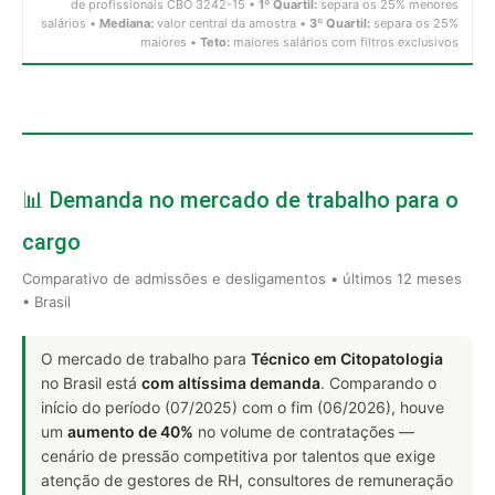
de profissionais CBO 3242-15 •
1º Quartil:
separa os 25% menores
salários •
Mediana:
valor central da amostra •
3º Quartil:
separa os 25%
maiores •
Teto:
maiores salários com filtros exclusivos
📊 Demanda no mercado de trabalho para o
cargo
Comparativo de admissões e desligamentos • últimos 12 meses
• Brasil
O mercado de trabalho para
Técnico em Citopatologia
no Brasil está
com altíssima demanda
. Comparando o
início do período (07/2025) com o fim (06/2026), houve
um
aumento de 40%
no volume de contratações —
cenário de pressão competitiva por talentos que exige
atenção de gestores de RH, consultores de remuneração