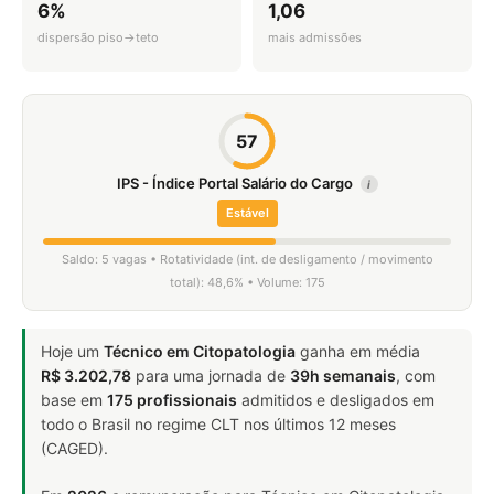
6%
1,06
dispersão piso→teto
mais admissões
57
IPS - Índice Portal Salário do Cargo
i
Estável
Saldo: 5 vagas • Rotatividade (int. de desligamento / movimento
total): 48,6% • Volume: 175
Hoje um
Técnico em Citopatologia
ganha em média
R$ 3.202,78
para uma jornada de
39h semanais
, com
base em
175 profissionais
admitidos e desligados em
todo o Brasil no regime CLT nos últimos 12 meses
(CAGED).