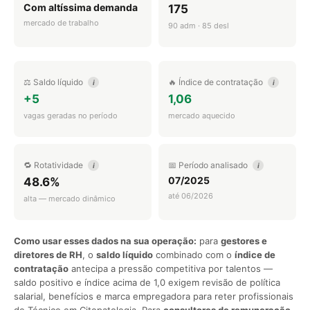
Com altíssima demanda
175
mercado de trabalho
90 adm · 85 desl
⚖️ Saldo líquido
🔥 Índice de contratação
i
i
+5
1,06
vagas geradas no período
mercado aquecido
🔁 Rotatividade
📅 Período analisado
i
i
07/2025
48.6%
até 06/2026
alta — mercado dinâmico
Como usar esses dados na sua operação:
para
gestores e
diretores de RH
, o
saldo líquido
combinado com o
índice de
contratação
antecipa a pressão competitiva por talentos —
saldo positivo e índice acima de 1,0 exigem revisão de política
salarial, benefícios e marca empregadora para reter profissionais
de Técnico em Citopatologia. Para
consultores de remuneração