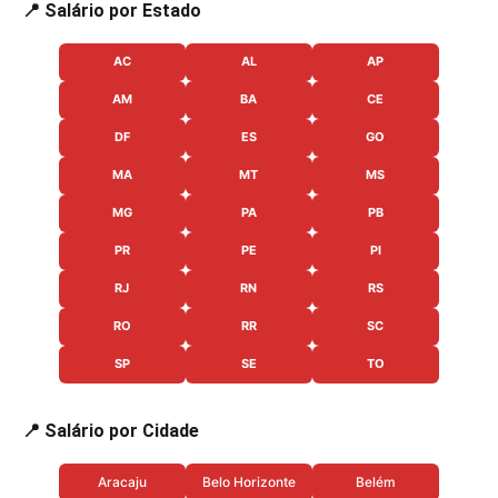
📍 Salário por Estado
AC
AL
AP
AM
BA
CE
DF
ES
GO
MA
MT
MS
MG
PA
PB
PR
PE
PI
RJ
RN
RS
RO
RR
SC
SP
SE
TO
📍 Salário por Cidade
Aracaju
Belo Horizonte
Belém