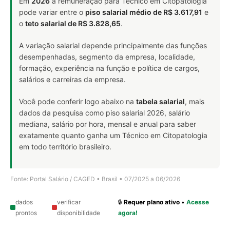
Em
2026
a remuneração para Técnico em Citopatologia
pode variar entre o
piso salarial médio de R$ 3.617,91
e
o
teto salarial de R$ 3.828,65
.
A variação salarial depende principalmente das funções
desempenhadas, segmento da empresa, localidade,
formação, experiência na função e política de cargos,
salários e carreiras da empresa.
Você pode conferir logo abaixo na
tabela salarial
, mais
dados da pesquisa como piso salarial 2026, salário
mediana, salário por hora, mensal e anual para saber
exatamente quanto ganha um Técnico em Citopatologia
em todo território brasileiro.
Fonte: Portal Salário / CAGED • Brasil • 07/2025 a 06/2026
dados
verificar
🔒
Requer plano ativo
•
Acesse
prontos
disponibilidade
agora!