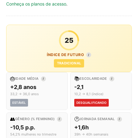
Conheça os planos de acesso
.
25
ÍNDICE DE FUTURO
I
TRADICIONAL
🎂
📚
IDADE MÉDIA
ESCOLARIDADE
I
I
+2,8 anos
-2,1
33,2 → 36,0 anos
10,2 → 8,1 (índice)
ESTÁVEL
DESQUALIFICANDO
👥
🕐
GÊNERO (% FEMININO)
JORNADA SEMANAL
I
I
-10,5 p.p.
+1,6h
54,2% mulheres no trimestre
39h → 40h semanais