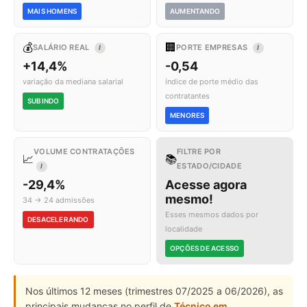
MAIS HOMENS
AUMENTANDO
💰
🏢
SALÁRIO REAL
PORTE EMPRESAS
I
I
+14,4%
-0,54
variação da mediana salarial
índice de porte médio das
contratantes
SUBINDO
MENORES
VOLUME CONTRATAÇÕES
FILTRE POR
📈
📚
ESTADO/CIDADE
I
-29,4%
Acesse agora
mesmo!
34 → 24 admissões
Esses mesmos dados por
DESACELERANDO
localidade
OPÇÕES DE ACESSO
Nos últimos 12 meses (trimestres 07/2025 a 06/2026), as
principais mudanças no perfil de
Técnico em