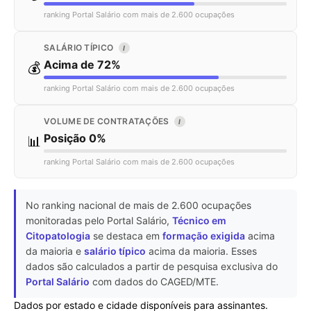
ranking Portal Salário com mais de 2.600 ocupações
SALÁRIO TÍPICO
I
Acima de 72%
💰
ranking Portal Salário com mais de 2.600 ocupações
VOLUME DE CONTRATAÇÕES
I
Posição 0%
📊
ranking Portal Salário com mais de 2.600 ocupações
No ranking nacional de mais de 2.600 ocupações
monitoradas pelo Portal Salário,
Técnico em
Citopatologia
se destaca em
formação exigida
acima
da maioria e
salário típico
acima da maioria. Esses
dados são calculados a partir de pesquisa exclusiva do
Portal Salário
com dados do CAGED/MTE.
Dados por estado e cidade disponíveis para assinantes.