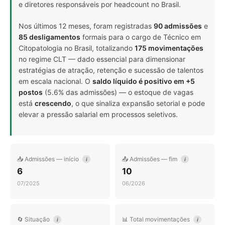
e diretores responsáveis por headcount no Brasil.
Nos últimos 12 meses, foram registradas
90 admissões
e
85 desligamentos
formais para o cargo de Técnico em
Citopatologia no Brasil, totalizando
175 movimentações
no regime CLT — dado essencial para dimensionar
estratégias de atração, retenção e sucessão de talentos
em escala nacional. O
saldo líquido é positivo em +5
postos
(5.6% das admissões) — o estoque de vagas
está
crescendo
, o que sinaliza expansão setorial e pode
elevar a pressão salarial em processos seletivos.
📥 Admissões — início
📤 Admissões — fim
i
i
6
10
07/2025
06/2026
🔄 Situação
📊 Total movimentações
i
i