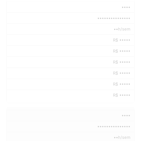
••••
•••••••••••••••
••h/sem
R$ •••••
R$ •••••
R$ •••••
R$ •••••
R$ •••••
R$ •••••
••••
•••••••••••••••
••h/sem