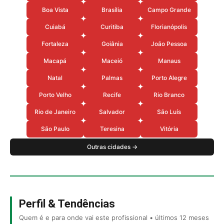
Boa Vista
Brasília
Campo Grande
Cuiabá
Curitiba
Florianópolis
Fortaleza
Goiânia
João Pessoa
Macapá
Maceió
Manaus
Natal
Palmas
Porto Alegre
Porto Velho
Recife
Rio Branco
Rio de Janeiro
Salvador
São Luís
São Paulo
Teresina
Vitória
Outras cidades →
Perfil & Tendências
Quem é e para onde vai este profissional • últimos 12 meses