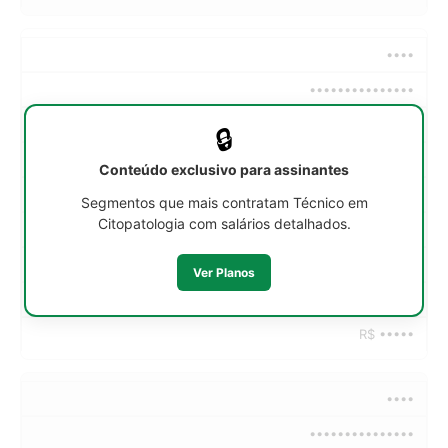
••••
•••••••••••••••
••h/sem
🔒
R$ •••••
Conteúdo exclusivo para assinantes
R$ •••••
Segmentos que mais contratam Técnico em
Citopatologia com salários detalhados.
R$ •••••
R$ •••••
Ver Planos
R$ •••••
R$ •••••
••••
•••••••••••••••