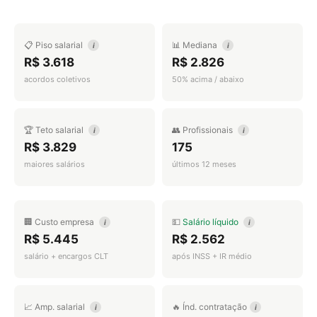
📋 Piso salarial
📊 Mediana
i
i
R$ 3.618
R$ 2.826
acordos coletivos
50% acima / abaixo
🏆 Teto salarial
👥 Profissionais
i
i
R$ 3.829
175
maiores salários
últimos 12 meses
🏢 Custo empresa
💵
Salário líquido
i
i
R$ 5.445
R$ 2.562
salário + encargos CLT
após INSS + IR médio
📈 Amp. salarial
🔥 Índ. contratação
i
i