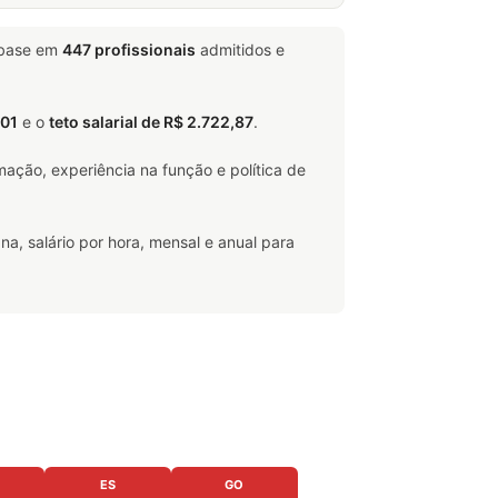
 base em
447 profissionais
admitidos e
,01
e o
teto salarial de R$ 2.722,87
.
ação, experiência na função e política de
na, salário por hora, mensal e anual para
ES
GO