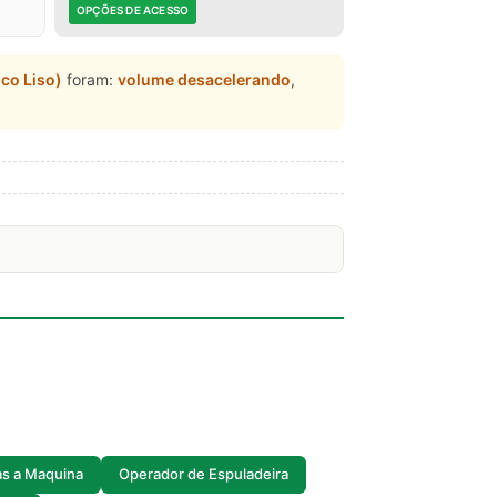
OPÇÕES DE ACESSO
co Liso)
foram:
volume desacelerando
,
as a Maquina
Operador de Espuladeira