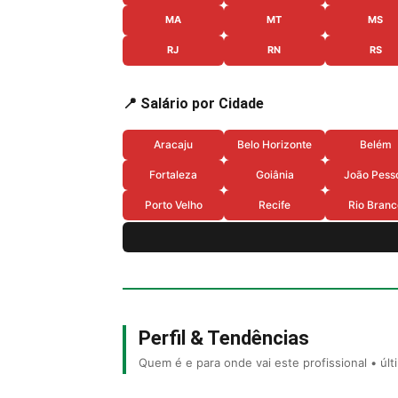
MA
MT
MS
RJ
RN
RS
📍 Salário por Cidade
Aracaju
Belo Horizonte
Belém
Fortaleza
Goiânia
João Pess
Porto Velho
Recife
Rio Branc
Perfil & Tendências
Quem é e para onde vai este profissional • úl