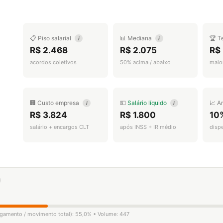
📋 Piso salarial
📊 Mediana
🏆 T
i
i
R$ 2.468
R$ 2.075
R$
acordos coletivos
50% acima / abaixo
maior
🏢 Custo empresa
💵
Salário líquido
📈 A
i
i
R$ 3.824
R$ 1.800
10
salário + encargos CLT
após INSS + IR médio
disp
ligamento / movimento total): 55,0% • Volume: 447