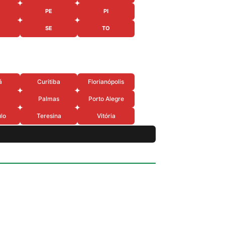
PE
PI
SE
TO
á
Curitiba
Florianópolis
Palmas
Porto Alegre
lo
Teresina
Vitória