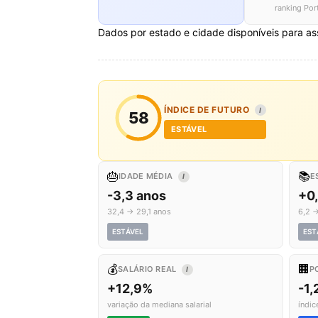
ranking Por
Dados por estado e cidade disponíveis para as
ÍNDICE DE FUTURO
I
58
ESTÁVEL
🎂
📚
IDADE MÉDIA
E
I
-3,3 anos
+0
32,4 → 29,1 anos
6,2 →
ESTÁVEL
EST
💰
🏢
SALÁRIO REAL
P
I
+12,9%
-1,
variação da mediana salarial
índic