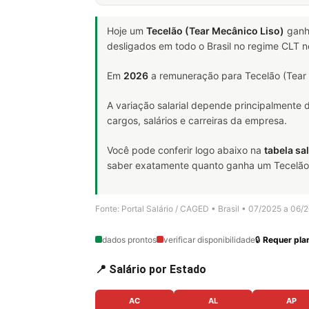
Hoje um
Tecelão (Tear Mecânico Liso)
ganh
desligados em todo o Brasil no regime CLT 
Em
2026
a remuneração para Tecelão (Tear 
A variação salarial depende principalmente
cargos, salários e carreiras da empresa.
Você pode conferir logo abaixo na
tabela sal
saber exatamente quanto ganha um Tecelão (T
Fonte: Portal Salário / CAGED • Brasil • 07/2025 a 06/
dados prontos
verificar disponibilidade
🔒
Requer plan
📍 Salário por Estado
AC
AL
AP