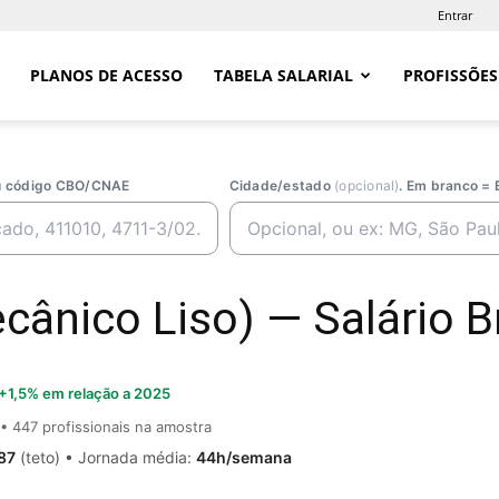
Entrar
PLANOS DE ACESSO
TABELA SALARIAL
PROFISSÕES
ou código CBO/CNAE
Cidade/estado
(opcional)
. Em branco = 
cânico Liso) — Salário Br
+1,5% em relação a 2025
• 447 profissionais na amostra
87
(teto) • Jornada média:
44h/semana