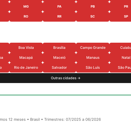
MG
PA
PB
PR
RO
RR
SC
SP
Boa Vista
Brasília
Campo Grande
Cuiab
oa
Macapá
Maceió
Manaus
Natal
o
Rio de Janeiro
Salvador
São Luís
São Pau
Outras cidades →
timos 12 meses • Brasil • Trimestres: 07/2025 a 06/2026