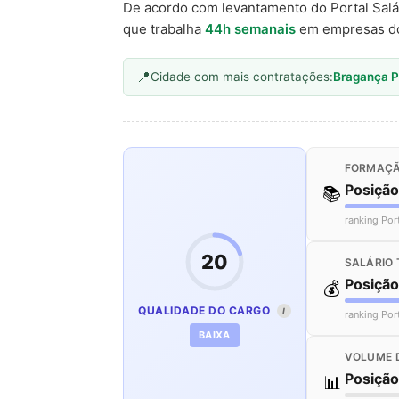
De acordo com levantamento do Portal Salá
que trabalha
44h semanais
em empresas d
Cidade com mais contratações:
Bragança P
FORMAÇÃ
Posiçã
📚
ranking Por
20
SALÁRIO 
Posiçã
💰
QUALIDADE DO CARGO
I
ranking Por
BAIXA
VOLUME 
Posiçã
📊