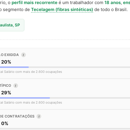
rio, o
perfil mais recorrente
é um trabalhador com
18 anos
,
ens
o segmento de
Tecelagem (fibras sintéticas)
de todo o Brasil.
aulista, SP
O EXIGIDA
I
o 20%
tal Salário com mais de 2.600 ocupações
TÍPICO
I
o 29%
tal Salário com mais de 2.600 ocupações
DE CONTRATAÇÕES
I
o 0%