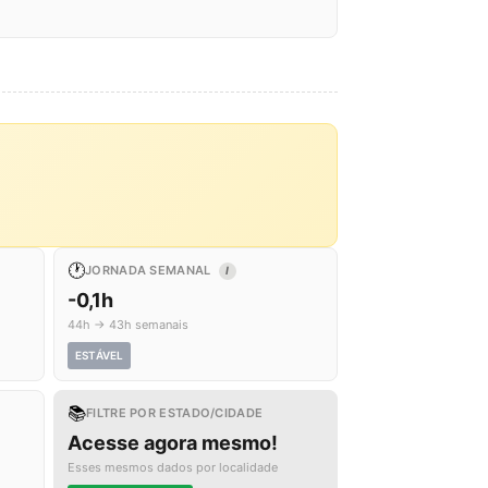
🕐
JORNADA SEMANAL
I
-0,1h
44h → 43h semanais
ESTÁVEL
📚
FILTRE POR ESTADO/CIDADE
Acesse agora mesmo!
Esses mesmos dados por localidade