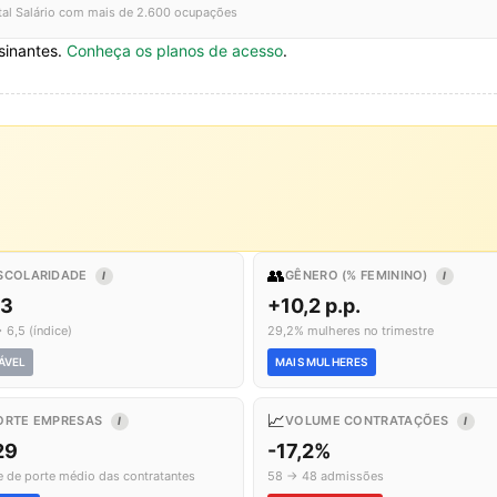
tal Salário com mais de 2.600 ocupações
sinantes.
Conheça os planos de acesso
.
👥
SCOLARIDADE
GÊNERO (% FEMININO)
I
I
,3
+10,2 p.p.
 6,5 (índice)
29,2% mulheres no trimestre
ÁVEL
MAIS MULHERES
📈
ORTE EMPRESAS
VOLUME CONTRATAÇÕES
I
I
29
-17,2%
e de porte médio das contratantes
58 → 48 admissões