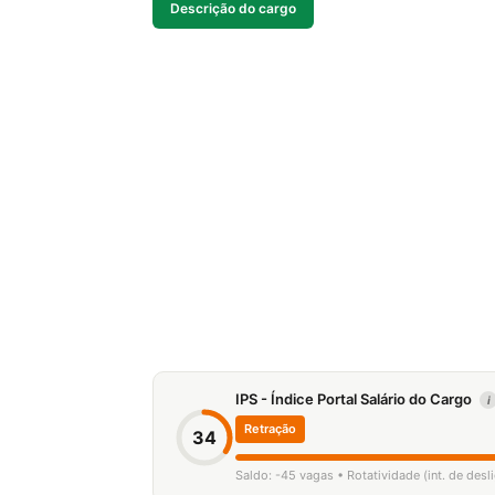
Descrição do cargo
IPS - Índice Portal Salário do Cargo
i
Retração
34
Saldo: -45 vagas • Rotatividade (int. de des