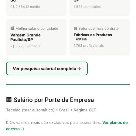
R$ 2.654,12 média
1.528 admissões
🏙️ Melhor salário por cidade
🏢 Setor que mais contrata
Vargem Grande
Fábricas de Produtos
Têxteis
Paulista/SP
1.793 profissionais
R$ 3.273,39 média
Ver pesquisa salarial completa →
🏢 Salário por Porte da Empresa
Tecelão (tear automático) • Brasil • Regime CLT
🔒 Os valores reais são exclusivos para assinantes.
Ver planos de
acesso →