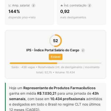
📈 Amp. salarial
🔥 Índ. contratação
i
i
144%
0,92
dispersão piso→teto
mais desligamentos
52
IPS - Índice Portal Salário do Cargo
i
Estável
Saldo: -438 vagas • Rotatividade (int. de desligamento / movimento
total): 52,1% • Volume: 10.434
Hoje um
Representante de Produtos Farmacêuticos
ganha em média
R$ 7.030,21
para uma jornada de
43h
semanais
, com base em
10.434 profissionais
admitidos
e desligados em todo o Brasil no regime CLT nos últimos
12 meses (CAGED).