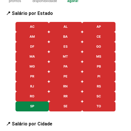
prontos
disponibilidade
agora!
📍 Salário por Estado
AC
AL
AP
AM
BA
CE
DF
ES
GO
MA
MT
MS
MG
PA
PB
PR
PE
PI
RJ
RN
RS
RO
RR
SC
SP
SE
TO
📍 Salário por Cidade