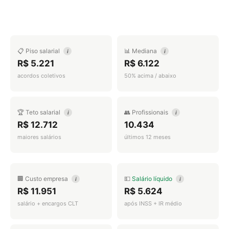
📋 Piso salarial
📊 Mediana
i
i
R$ 5.221
R$ 6.122
acordos coletivos
50% acima / abaixo
🏆 Teto salarial
👥 Profissionais
i
i
R$ 12.712
10.434
maiores salários
últimos 12 meses
🏢 Custo empresa
💵
Salário líquido
i
i
R$ 11.951
R$ 5.624
salário + encargos CLT
após INSS + IR médio