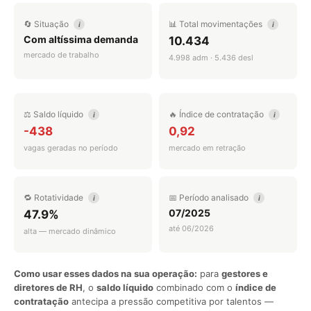
🔄 Situação
📊 Total movimentações
i
i
Com altíssima demanda
10.434
mercado de trabalho
4.998 adm · 5.436 desl
⚖️ Saldo líquido
🔥 Índice de contratação
i
i
-438
0,92
vagas geradas no período
mercado em retração
🔁 Rotatividade
📅 Período analisado
i
i
07/2025
47.9%
até 06/2026
alta — mercado dinâmico
Como usar esses dados na sua operação:
para
gestores e
diretores de RH
, o
saldo líquido
combinado com o
índice de
contratação
antecipa a pressão competitiva por talentos —