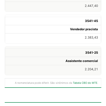
2.447,40
3541-45
Vendedor pracista
2.383,43
3541-25
Assistente comercial
2.204,21
A nomenclatura pode diferir. São sinônimos da
Tabela CBO do MTE
.