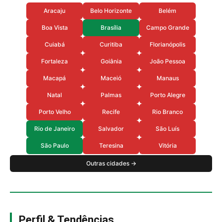
Aracaju
Belo Horizonte
Belém
Boa Vista
Brasília
Campo Grande
Cuiabá
Curitiba
Florianópolis
Fortaleza
Goiânia
João Pessoa
Macapá
Maceió
Manaus
Natal
Palmas
Porto Alegre
Porto Velho
Recife
Rio Branco
Rio de Janeiro
Salvador
São Luís
São Paulo
Teresina
Vitória
Outras cidades →
Perfil & Tendências