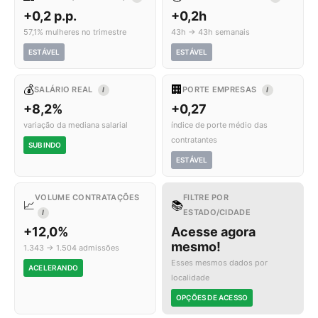
+0,2 p.p.
+0,2h
57,1% mulheres no trimestre
43h → 43h semanais
ESTÁVEL
ESTÁVEL
💰
🏢
SALÁRIO REAL
PORTE EMPRESAS
I
I
+8,2%
+0,27
variação da mediana salarial
índice de porte médio das
contratantes
SUBINDO
ESTÁVEL
VOLUME CONTRATAÇÕES
FILTRE POR
📈
📚
ESTADO/CIDADE
I
+12,0%
Acesse agora
mesmo!
1.343 → 1.504 admissões
Esses mesmos dados por
ACELERANDO
localidade
OPÇÕES DE ACESSO