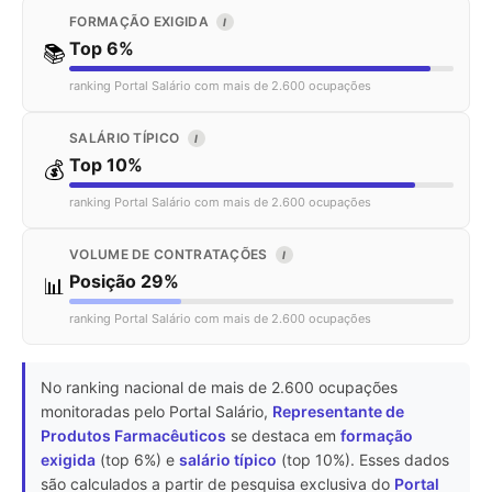
FORMAÇÃO EXIGIDA
I
Top 6%
📚
ranking Portal Salário com mais de 2.600 ocupações
SALÁRIO TÍPICO
I
Top 10%
💰
ranking Portal Salário com mais de 2.600 ocupações
VOLUME DE CONTRATAÇÕES
I
Posição 29%
📊
ranking Portal Salário com mais de 2.600 ocupações
No ranking nacional de mais de 2.600 ocupações
monitoradas pelo Portal Salário,
Representante de
Produtos Farmacêuticos
se destaca em
formação
exigida
(top 6%) e
salário típico
(top 10%). Esses dados
são calculados a partir de pesquisa exclusiva do
Portal