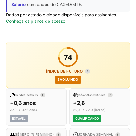
Salário
com dados do CAGED/MTE.
Dados por estado e cidade disponíveis para assinantes.
Conheça os planos de acesso
.
74
ÍNDICE DE FUTURO
I
EVOLUINDO
🎂
📚
IDADE MÉDIA
ESCOLARIDADE
I
I
+0,6 anos
+2,6
37,0 → 37,6 anos
20,4 → 22,9 (índice)
ESTÁVEL
QUALIFICANDO
👥
🕐
GÊNERO (% FEMININO)
JORNADA SEMANAL
I
I