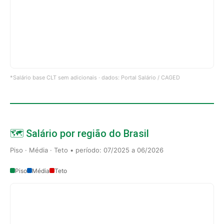
*Salário base CLT sem adicionais · dados: Portal Salário / CAGED
🗺️ Salário por região do Brasil
Piso · Média · Teto • período: 07/2025 a 06/2026
Piso
Média
Teto