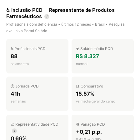
♿ Inclusão PCD — Representante de Produtos
Farmacêuticos
i
Profissionais com deficiência • últimos 12 meses • Brasil • Pesquisa
exclusiva Portal Salário
♿ Profissionais PCD
💰 Salário médio PCD
88
R$ 8.327
na amostra
mensal
🕐 Jornada PCD
📊 Comparativo
41h
15.57%
semanais
vs média geral do cargo
📈 Representatividade PCD
🔄 Variação PCD
+0,21 p.p.
i
0,66%
0,45% → 0,66%