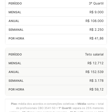
3º Quartil
R$ 9.000
R$ 108.000
R$ 2.250
R$ 41,86
Teto salarial
R$ 12.712
R$ 152.539
R$ 3.178
R$ 59,12
Piso:
média dos acordos e convenções coletivas •
Média:
soma ÷ total
de profissionais CBO 3541-50 •
1º Quartil:
separa os 25% menores