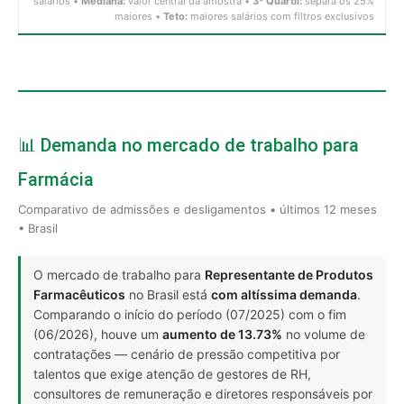
salários •
Mediana:
valor central da amostra •
3º Quartil:
separa os 25%
maiores •
Teto:
maiores salários com filtros exclusivos
📊 Demanda no mercado de trabalho para
Farmácia
Comparativo de admissões e desligamentos • últimos 12 meses
• Brasil
O mercado de trabalho para
Representante de Produtos
Farmacêuticos
no Brasil está
com altíssima demanda
.
Comparando o início do período (07/2025) com o fim
(06/2026), houve um
aumento de 13.73%
no volume de
contratações — cenário de pressão competitiva por
talentos que exige atenção de gestores de RH,
consultores de remuneração e diretores responsáveis por