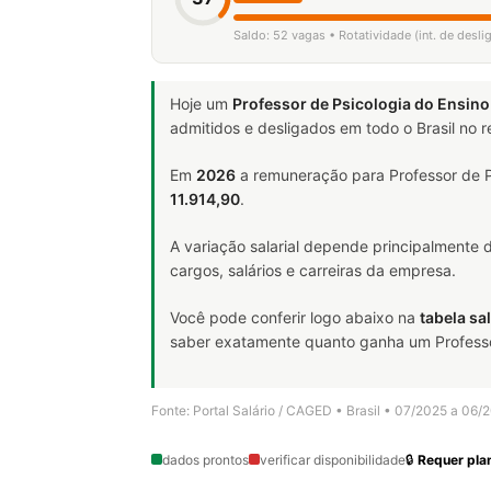
Saldo: 52 vagas • Rotatividade (int. de desl
Hoje um
Professor de Psicologia do Ensino
admitidos e desligados em todo o Brasil no
Em
2026
a remuneração para Professor de Ps
11.914,90
.
A variação salarial depende principalmente
cargos, salários e carreiras da empresa.
Você pode conferir logo abaixo na
tabela sal
saber exatamente quanto ganha um Professor d
Fonte: Portal Salário / CAGED • Brasil • 07/2025 a 06/
dados prontos
verificar disponibilidade
🔒
Requer plan