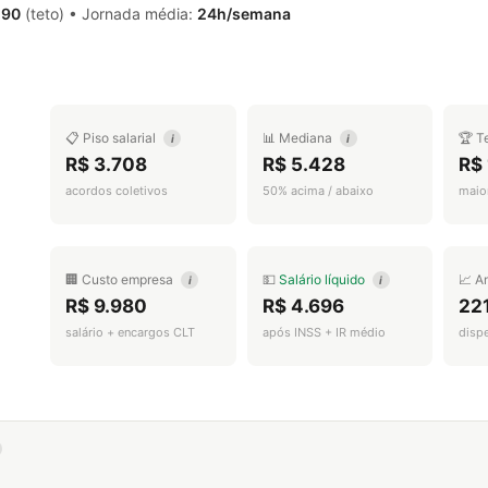
,90
(teto) • Jornada média:
24h/semana
📋 Piso salarial
📊 Mediana
🏆 T
i
i
R$ 3.708
R$ 5.428
R$ 
acordos coletivos
50% acima / abaixo
maior
🏢 Custo empresa
💵
Salário líquido
📈 A
i
i
R$ 9.980
R$ 4.696
22
salário + encargos CLT
após INSS + IR médio
disp