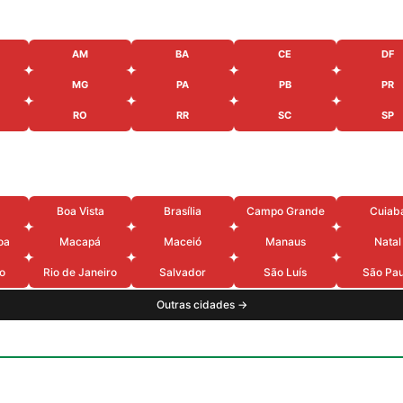
AM
BA
CE
DF
MG
PA
PB
PR
RO
RR
SC
SP
Boa Vista
Brasília
Campo Grande
Cuiab
oa
Macapá
Maceió
Manaus
Natal
o
Rio de Janeiro
Salvador
São Luís
São Pau
Outras cidades →