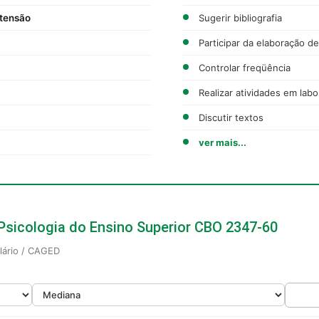
xtensão
Sugerir bibliografia
Participar da elaboração d
Controlar freqüência
Realizar atividades em labo
Discutir textos
ver mais...
 Psicologia do Ensino Superior CBO 2347-60
alário / CAGED