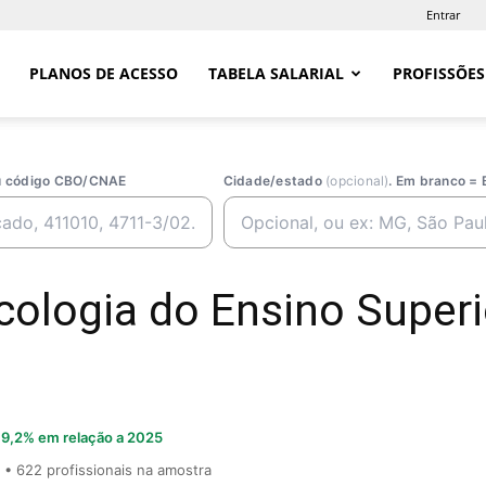
Entrar
PLANOS DE ACESSO
TABELA SALARIAL
PROFISSÕES
ou código CBO/CNAE
Cidade/estado
(opcional)
. Em branco = 
cologia do Ensino Superi
9,2% em relação a 2025
• 622 profissionais na amostra