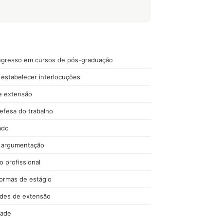
ingresso em cursos de pós-graduação
estabelecer interlocuções
 e extensão
efesa do trabalho
ado
 argumentação
io profissional
normas de estágio
ades de extensão
dade