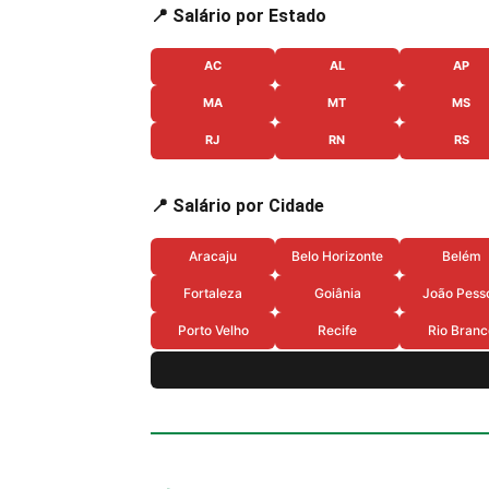
📍 Salário por Estado
AC
AL
AP
MA
MT
MS
RJ
RN
RS
📍 Salário por Cidade
Aracaju
Belo Horizonte
Belém
Fortaleza
Goiânia
João Pess
Porto Velho
Recife
Rio Branc