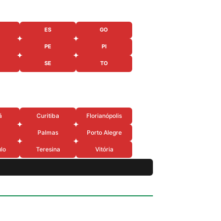
ES
GO
PE
PI
SE
TO
á
Curitiba
Florianópolis
Palmas
Porto Alegre
lo
Teresina
Vitória