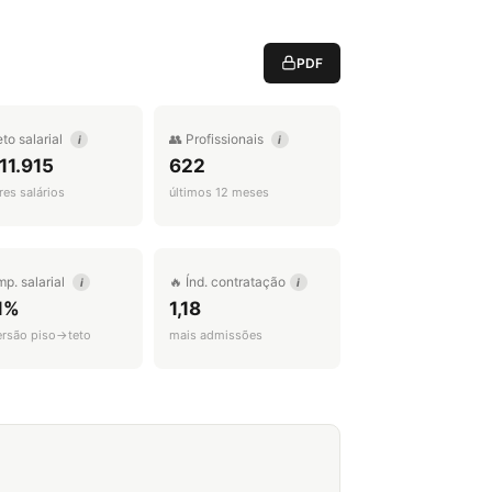
PDF
eto salarial
👥 Profissionais
i
i
11.915
622
es salários
últimos 12 meses
mp. salarial
🔥 Índ. contratação
i
i
1%
1,18
ersão piso→teto
mais admissões