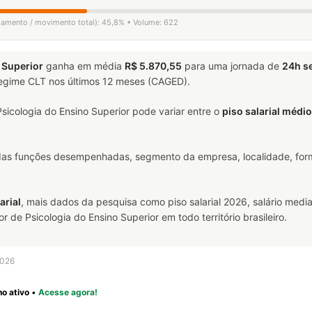
igamento / movimento total): 45,8% • Volume: 622
 Superior
ganha em média
R$ 5.870,55
para uma jornada de
24h s
 regime CLT nos últimos 12 meses (CAGED).
icologia do Ensino Superior pode variar entre o
piso salarial médi
 das funções desempenhadas, segmento da empresa, localidade, form
arial
, mais dados da pesquisa como piso salarial 2026, salário media
e Psicologia do Ensino Superior em todo território brasileiro.
2026
o ativo
•
Acesse agora!