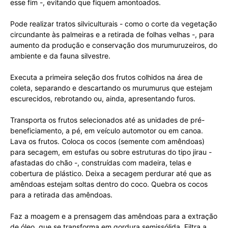
esse fim -, evitando que fiquem amontoados.
Pode realizar tratos silviculturais - como o corte da vegetação
circundante às palmeiras e a retirada de folhas velhas -, para
aumento da produção e conservação dos murumuruzeiros, do
ambiente e da fauna silvestre.
Executa a primeira seleção dos frutos colhidos na área de
coleta, separando e descartando os murumurus que estejam
escurecidos, rebrotando ou, ainda, apresentando furos.
Transporta os frutos selecionados até as unidades de pré-
beneficiamento, a pé, em veículo automotor ou em canoa.
Lava os frutos. Coloca os cocos (semente com amêndoas)
para secagem, em estufas ou sobre estruturas do tipo jirau -
afastadas do chão -, construídas com madeira, telas e
cobertura de plástico. Deixa a secagem perdurar até que as
amêndoas estejam soltas dentro do coco. Quebra os cocos
para a retirada das amêndoas.
Faz a moagem e a prensagem das amêndoas para a extração
de óleo, que se transforma em gordura semissólida. Filtra a