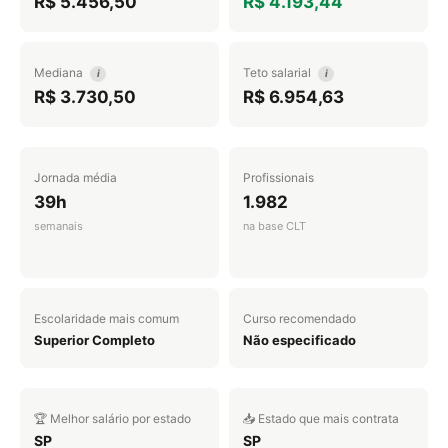
R$ 5.456,50
R$ 4.193,44
Mediana
Teto salarial
i
i
R$ 3.730,50
R$ 6.954,63
Jornada média
Profissionais
39h
1.982
semanais
na base CLT
Escolaridade mais comum
Curso recomendado
Superior Completo
Não especificado
🏆 Melhor salário por estado
📥 Estado que mais contrata
SP
SP