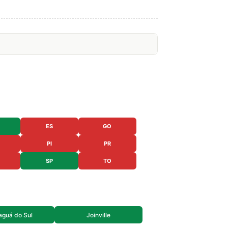
ES
GO
PI
PR
SP
TO
aguá do Sul
Joinville