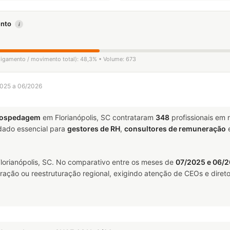
mento
i
sligamento / movimento total): 48,3% • Volume: 673
/2025 a 06/2026
 Hospedagem
em Florianópolis, SC contrataram
348
profissionais em
ado essencial para
gestores de RH
,
consultores de remuneração
orianópolis, SC. No comparativo entre os meses de
07/2025 e 06/
ração ou reestruturação regional, exigindo atenção de CEOs e direto