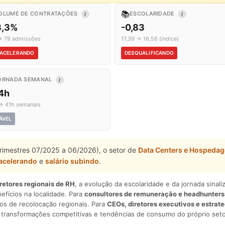
📚
OLUME DE CONTRATAÇÕES
ESCOLARIDADE
I
I
3,3%
-0,83
→ 79 admissões
17,39 → 16,56 (índice)
ACELERANDO
DESQUALIFICANDO
ORNADA SEMANAL
I
,4h
→ 41h semanais
ÁVEL
(trimestres 07/2025 a 06/2026), o setor de
Data Centers e Hospeda
acelerando
e
salário subindo
.
iretores regionais de RH
, a evolução da escolaridade e da jornada sina
nefícios na localidade. Para
consultores de remuneração e headhunters
os de recolocação regionais. Para
CEOs, diretores executivos e estrat
am transformações competitivas e tendências de consumo do próprio seto
.