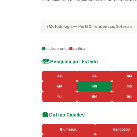
Metodologia — Perfil & Tendências Setoriais
dados prontos
verificar
🗺️ Pesquisa por Estado
AC
AL
AM
MA
MG
MS
RJ
RN
RO
🏙️ Outras Cidades
Blumenau
Garopaba