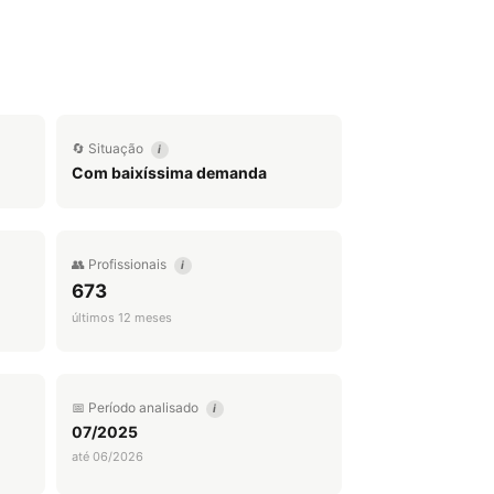
🔄 Situação
i
Com baixíssima demanda
👥 Profissionais
i
673
últimos 12 meses
📅 Período analisado
i
07/2025
até 06/2026