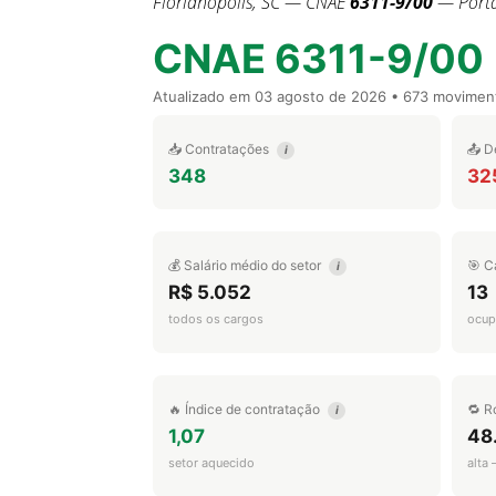
Florianópolis, SC — CNAE
6311-9/00
— Porta
CNAE 6311-9/00
Atualizado em
03 agosto de 2026
• 673 movimen
📥 Contratações
📤 D
i
348
32
💰 Salário médio do setor
🎯 C
i
R$ 5.052
13
todos os cargos
ocup
🔥 Índice de contratação
🔁 R
i
1,07
48
setor aquecido
alta