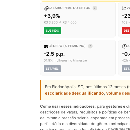
💰
📈
SALÁRIO REAL DO SETOR
V
I
+3,9%
-2
R$ 3.850 → R$ 4.000
103 
SUBINDO
DES
👥
🕐
GÊNERO (% FEMININO)
J
I
-2,5 p.p.
-0
51,9% mulheres no trimestre
42h 
ESTÁVEL
EST
Em Florianópolis, SC, nos últimos 12 meses 
escolaridade desqualificando
,
volume des
Como usar esses indicadores:
para
gestores e d
descrições de vagas, requisitos e políticas de be
delimitam a pressão salarial esperada em process
perfil etário e a diversidade de gênero antecip
com base nos microdados oficiais do CAGED/MTE