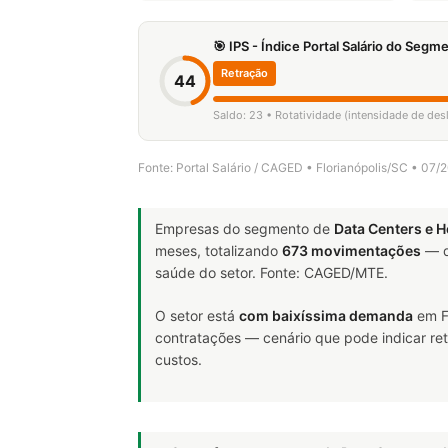
🎯 IPS - Índice Portal Salário do Seg
Retração
44
Saldo: 23 • Rotatividade (intensidade de de
Fonte: Portal Salário / CAGED • Florianópolis/SC • 07
Empresas do segmento de
Data Centers e
meses, totalizando
673 movimentações
— d
saúde do setor. Fonte: CAGED/MTE.
O setor está
com baixíssima demanda
em Fl
contratações — cenário que pode indicar ret
custos.