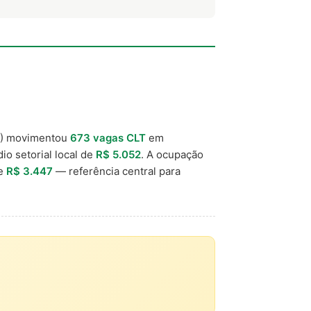
0) movimentou
673 vagas CLT
em
io setorial local de
R$ 5.052
. A ocupação
de
R$ 3.447
— referência central para