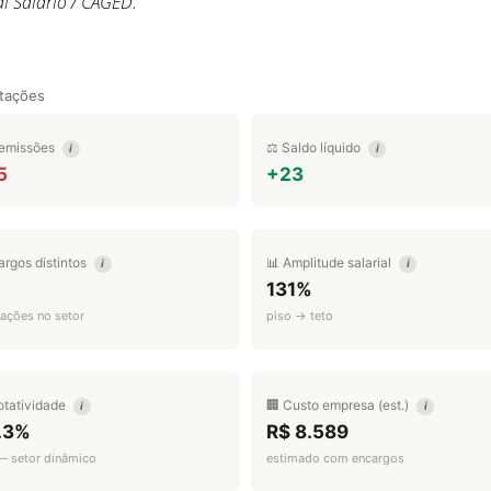
l Salário / CAGED.
tações
emissões
⚖️ Saldo líquido
i
i
5
+23
argos distintos
📊 Amplitude salarial
i
i
131%
ações no setor
piso → teto
otatividade
🏢 Custo empresa (est.)
i
i
.3%
R$ 8.589
 — setor dinâmico
estimado com encargos