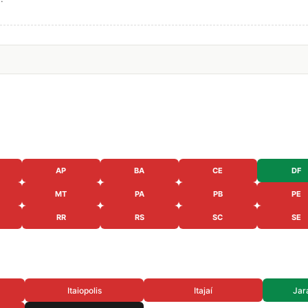
AP
BA
CE
DF
MT
PA
PB
PE
RR
RS
SC
SE
Itaiopolis
Itajaí
Jar