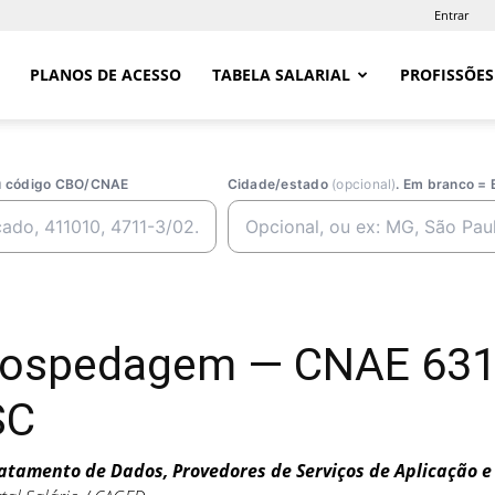
Entrar
PLANOS DE ACESSO
TABELA SALARIAL
PROFISSÕES
ou código CBO/CNAE
Cidade/estado
(opcional)
. Em branco = 
 Hospedagem — CNAE 631
SC
atamento de Dados, Provedores de Serviços de Aplicação e