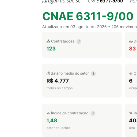
Jaraguá do Sul, SC — CNAE
6311-9/00
— Port
CNAE 6311-9/00
Atualizado em
03 agosto de 2026
• 206 movimen
📥 Contratações
📤 D
i
123
83
💰 Salário médio do setor
🎯 C
i
R$ 4.777
6
todos os cargos
ocup
🔥 Índice de contratação
🔁 R
i
1,48
40
setor aquecido
alta