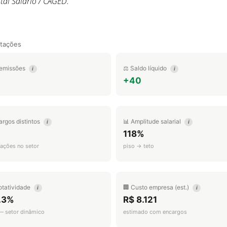
al Salário / CAGED.
tações
emissões
⚖️ Saldo líquido
i
i
+40
argos distintos
📊 Amplitude salarial
i
i
118%
ações no setor
piso → teto
otatividade
🏢 Custo empresa (est.)
i
i
.3%
R$ 8.121
 — setor dinâmico
estimado com encargos