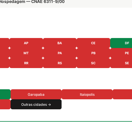
 e Hospedagem — CNAE 6311-9/00
AP
BA
CE
DF
MT
PA
PB
PE
RR
RS
SC
SE
Garopaba
Itaiopolis
Outras cidades →