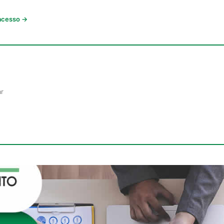
 acesso →
ar