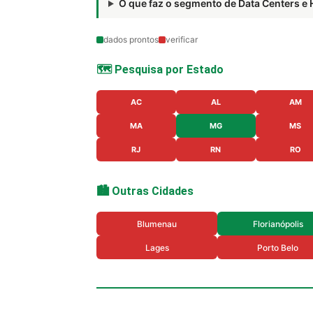
O que faz o segmento de Data Centers
dados prontos
verificar
🗺️ Pesquisa por Estado
AC
AL
AM
MA
MG
MS
RJ
RN
RO
🏙️ Outras Cidades
Blumenau
Florianópolis
Lages
Porto Belo