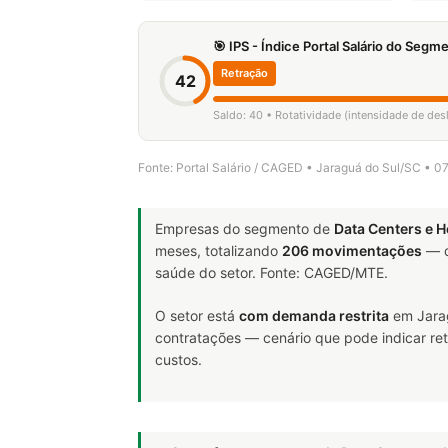
🎯 IPS - Índice Portal Salário do Seg
Retração
42
Saldo: 40 • Rotatividade (intensidade de de
Fonte: Portal Salário / CAGED • Jaraguá do Sul/SC • 
Empresas do segmento de
Data Centers e
meses, totalizando
206 movimentações
— d
saúde do setor. Fonte: CAGED/MTE.
O setor está
com demanda restrita
em Jarag
contratações — cenário que pode indicar ret
custos.