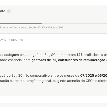
mento
i
sligamento / movimento total): 40,3% • Volume: 206
07/2025 a 06/2026
 Hospedagem
em Jaraguá do Sul, SC contrataram
123
profissionais 
ado essencial para
gestores de RH
,
consultores de remuneração
uá do Sul, SC. No comparativo entre os meses de
07/2025 e 06/2
ração ou reestruturação regional, exigindo atenção de CEOs e direto