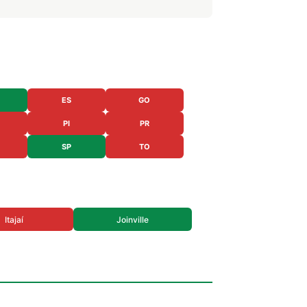
ES
GO
PI
PR
SP
TO
Itajaí
Joinville