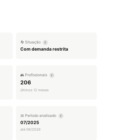
🔄 Situação
i
Com demanda restrita
👥 Profissionais
i
206
últimos 12 meses
📅 Período analisado
i
07/2025
até 06/2026