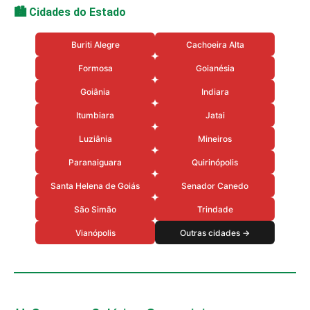
🏙️ Cidades do Estado
Buriti Alegre
Cachoeira Alta
Formosa
Goianésia
Goiânia
Indiara
Itumbiara
Jatai
Luziânia
Mineiros
Paranaiguara
Quirinópolis
Santa Helena de Goiás
Senador Canedo
São Simão
Trindade
Vianópolis
Outras cidades →