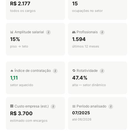
R$ 2.177
15
todos os cargos
ocupações no setor
📊 Amplitude salarial
👥 Profissionais
i
i
15%
1.594
piso → teto
últimos 12 meses
🔥 Índice de contratação
🔁 Rotatividade
i
i
1,11
47.4%
setor aquecido
alta — setor dinâmico
🏢 Custo empresa (est.)
📅 Período analisado
i
i
07/2025
R$ 3.700
até 06/2026
estimado com encargos