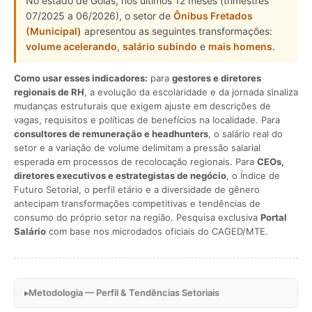
No estado de Goiás, nos últimos 12 meses (trimestres
07/2025 a 06/2026), o setor de
Ônibus Fretados
(Municipal)
apresentou as seguintes transformações:
volume acelerando
,
salário subindo
e
mais homens
.
Como usar esses indicadores:
para
gestores e diretores
regionais de RH
, a evolução da escolaridade e da jornada sinaliza
mudanças estruturais que exigem ajuste em descrições de
vagas, requisitos e políticas de benefícios na localidade. Para
consultores de remuneração e headhunters
, o salário real do
setor e a variação de volume delimitam a pressão salarial
esperada em processos de recolocação regionais. Para
CEOs,
diretores executivos e estrategistas de negócio
, o Índice de
Futuro Setorial, o perfil etário e a diversidade de gênero
antecipam transformações competitivas e tendências de
consumo do próprio setor na região. Pesquisa exclusiva
Portal
Salário
com base nos microdados oficiais do CAGED/MTE.
Metodologia — Perfil & Tendências Setoriais