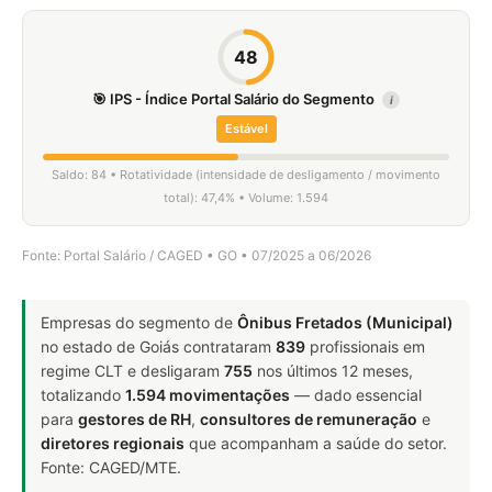
48
🎯 IPS - Índice Portal Salário do Segmento
i
Estável
Saldo: 84 • Rotatividade (intensidade de desligamento / movimento
total): 47,4% • Volume: 1.594
Fonte: Portal Salário / CAGED • GO • 07/2025 a 06/2026
Empresas do segmento de
Ônibus Fretados (Municipal)
no estado de Goiás contrataram
839
profissionais em
regime CLT e desligaram
755
nos últimos 12 meses,
totalizando
1.594 movimentações
— dado essencial
para
gestores de RH
,
consultores de remuneração
e
diretores regionais
que acompanham a saúde do setor.
Fonte: CAGED/MTE.