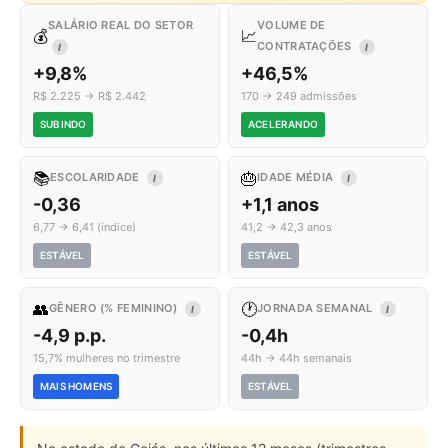
SALÁRIO REAL DO SETOR
VOLUME DE
💰
📈
CONTRATAÇÕES
I
I
+9,8%
+46,5%
R$ 2.225 → R$ 2.442
170 → 249 admissões
SUBINDO
ACELERANDO
📚
🎂
ESCOLARIDADE
IDADE MÉDIA
I
I
-0,36
+1,1 anos
6,77 → 6,41 (índice)
41,2 → 42,3 anos
ESTÁVEL
ESTÁVEL
👥
🕐
GÊNERO (% FEMININO)
JORNADA SEMANAL
I
I
-4,9 p.p.
-0,4h
15,7% mulheres no trimestre
44h → 44h semanais
MAIS HOMENS
ESTÁVEL