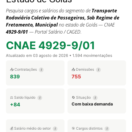
Pesquisa cargos e salários do segmento de
Transporte
Rodoviário Coletivo de Passageiros, Sob Regime de
Fretamento, Municipal
no estado de Goiás — CNAE
4929-9/01
— Portal Salário / CAGED.
CNAE 4929-9/01
Atualizado em
03 agosto de 2026
• 1.594 movimentações
📥 Contratações
📤 Demissões
i
i
839
755
⚖️ Saldo líquido
🔄 Situação
i
i
Com baixa demanda
+84
💰 Salário médio do setor
🎯 Cargos distintos
i
i