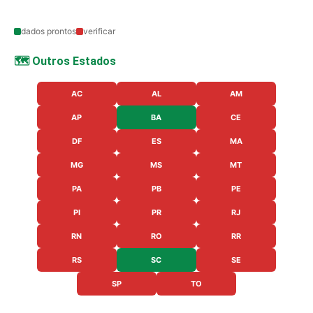
dados prontos
verificar
🗺️ Outros Estados
AC
AL
AM
AP
BA
CE
DF
ES
MA
MG
MS
MT
PA
PB
PE
PI
PR
RJ
RN
RO
RR
RS
SC
SE
SP
TO