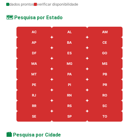
dados prontos
verificar disponibilidade
🗺️ Pesquisa por Estado
AC
AL
AM
AP
BA
CE
DF
ES
GO
MA
MG
MS
MT
PA
PB
PE
PI
PR
RJ
RN
RO
RR
RS
SC
SE
SP
TO
🏙️ Pesquisa por Cidade