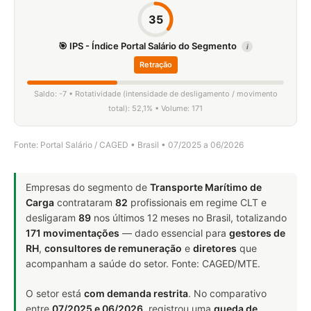
35
🎯 IPS - Índice Portal Salário do Segmento
i
Retração
Saldo: -7 • Rotatividade (intensidade de desligamento / movimento
total): 52,1% • Volume: 171
Fonte: Portal Salário / CAGED • Brasil • 07/2025 a 06/2026
Empresas do segmento de
Transporte Marítimo de
Carga
contrataram
82
profissionais em regime CLT e
desligaram
89
nos últimos 12 meses no Brasil, totalizando
171 movimentações
— dado essencial para
gestores de
RH
,
consultores de remuneração
e
diretores
que
acompanham a saúde do setor. Fonte: CAGED/MTE.
O setor está
com demanda restrita
. No comparativo
entre
07/2025 e 06/2026
, registrou uma
queda de