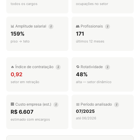
todos os cargos
ocupações no setor
📊 Amplitude salarial
👥 Profissionais
i
i
159%
171
piso → teto
últimos 12 meses
🔥 Índice de contratação
🔁 Rotatividade
i
i
0,92
48%
setor em retração
alta — setor dinâmico
🏢 Custo empresa (est.)
📅 Período analisado
i
i
07/2025
R$ 6.607
até 06/2026
estimado com encargos