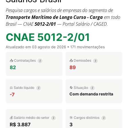
Pesquisa cargos e salários de empresas do segmento de
Transporte Marítimo de Longo Curso - Carga
em todo
Brasil — CNAE
5012-2/01
— Portal Salário / CAGED.
CNAE 5012-2/01
Atualizado em
03 agosto de 2026
• 171 movimentações
📥 Contratações
📤 Demissões
i
i
82
89
⚖️ Saldo líquido
🔄 Situação
i
i
Com demanda restrita
-7
💰 Salário médio do setor
🎯 Cargos distintos
i
i
R$ 3.887
3