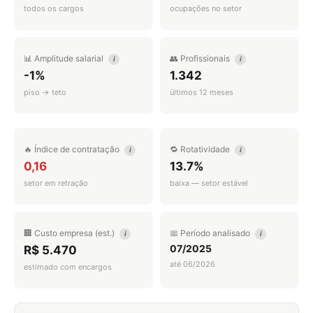
todos os cargos
ocupações no setor
📊 Amplitude salarial
👥 Profissionais
i
i
-1%
1.342
piso → teto
últimos 12 meses
🔥 Índice de contratação
🔁 Rotatividade
i
i
0,16
13.7%
setor em retração
baixa — setor estável
🏢 Custo empresa (est.)
📅 Período analisado
i
i
07/2025
R$ 5.470
até 06/2026
estimado com encargos