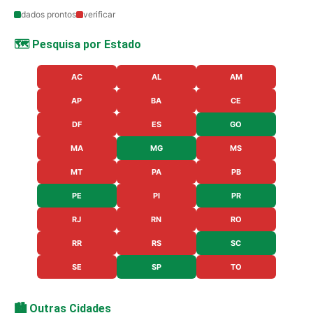
dados prontos
verificar
🗺️ Pesquisa por Estado
AC
AL
AM
AP
BA
CE
DF
ES
GO
MA
MG
MS
MT
PA
PB
PE
PI
PR
RJ
RN
RO
RR
RS
SC
SE
SP
TO
🏙️ Outras Cidades