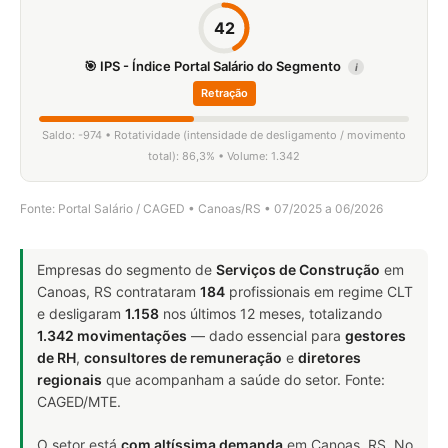
42
🎯 IPS - Índice Portal Salário do Segmento
i
Retração
Saldo: -974 • Rotatividade (intensidade de desligamento / movimento
total): 86,3% • Volume: 1.342
Fonte: Portal Salário / CAGED • Canoas/RS • 07/2025 a 06/2026
Empresas do segmento de
Serviços de Construção
em
Canoas, RS contrataram
184
profissionais em regime CLT
e desligaram
1.158
nos últimos 12 meses, totalizando
1.342 movimentações
— dado essencial para
gestores
de RH
,
consultores de remuneração
e
diretores
regionais
que acompanham a saúde do setor. Fonte:
CAGED/MTE.
O setor está
com altíssima demanda
em Canoas, RS. No