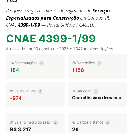
Pesquisa cargos e salários do segmento de
Serviços
Especializados para Construção
em Canoas, RS —
CNAE
4399-1/99
— Portal Salário / CAGED.
CNAE 4399-1/99
Atualizado em
03 agosto de 2026
• 1.342 movimentações
📥 Contratações
📤 Demissões
i
i
184
1.158
⚖️ Saldo líquido
🔄 Situação
i
i
Com altíssima demanda
-974
💰 Salário médio do setor
🎯 Cargos distintos
i
i
R$ 3.217
26