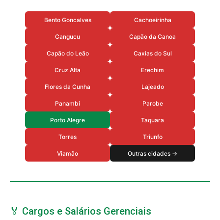
Bento Goncalves
Cachoeirinha
Cangucu
Capão da Canoa
Capão do Leão
Caxias do Sul
Cruz Alta
Erechim
Flores da Cunha
Lajeado
Panambi
Parobe
Porto Alegre
Taquara
Torres
Triunfo
Viamão
Outras cidades →
🏅 Cargos e Salários Gerenciais