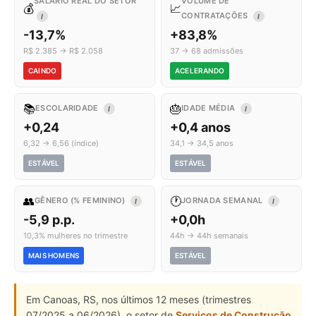
SALÁRIO REAL DO SETOR
VOLUME DE
💰
📈
CONTRATAÇÕES
I
I
-13,7%
+83,8%
R$ 2.385 → R$ 2.058
37 → 68 admissões
CAINDO
ACELERANDO
📚
🎂
ESCOLARIDADE
IDADE MÉDIA
I
I
+0,24
+0,4 anos
6,32 → 6,56 (índice)
34,1 → 34,5 anos
ESTÁVEL
ESTÁVEL
👥
🕐
GÊNERO (% FEMININO)
JORNADA SEMANAL
I
I
-5,9 p.p.
+0,0h
10,3% mulheres no trimestre
44h → 44h semanais
MAIS HOMENS
ESTÁVEL
Em Canoas, RS, nos últimos 12 meses (trimestres
07/2025 a 06/2026), o setor de
Serviços de Construção