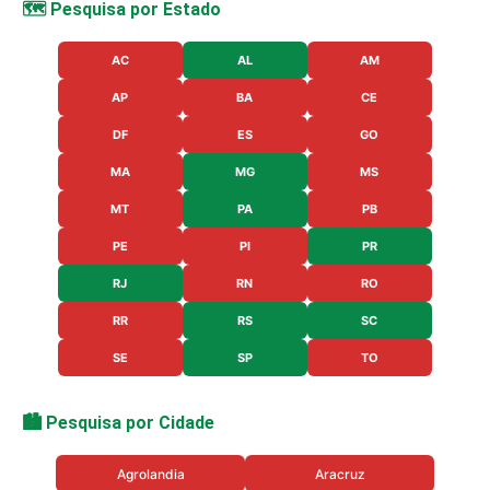
🗺️ Pesquisa por Estado
AC
AL
AM
AP
BA
CE
DF
ES
GO
MA
MG
MS
MT
PA
PB
PE
PI
PR
RJ
RN
RO
RR
RS
SC
SE
SP
TO
🏙️ Pesquisa por Cidade
Agrolandia
Aracruz