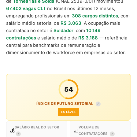
de
Tornearias e Solda
(CNAE 2539-0/01) movimentou
67.402 vagas CLT
no Brasil nos últimos 12 meses,
empregando profissionais em
308 cargos distintos
, com
salário médio setorial de
R$ 3.063
. A ocupação mais
contratada no setor é
Soldador
, com
10.149
contratações
e salário médio de
R$ 3.188
— referência
central para benchmarks de remuneração e
dimensionamento de workforce em empresas do setor.
54
ÍNDICE DE FUTURO SETORIAL
I
ESTÁVEL
SALÁRIO REAL DO SETOR
VOLUME DE
💰
📈
CONTRATAÇÕES
I
I