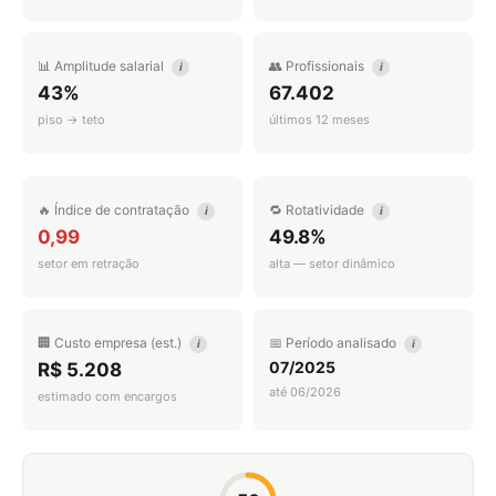
📊 Amplitude salarial
👥 Profissionais
i
i
43%
67.402
piso → teto
últimos 12 meses
🔥 Índice de contratação
🔁 Rotatividade
i
i
0,99
49.8%
setor em retração
alta — setor dinâmico
🏢 Custo empresa (est.)
📅 Período analisado
i
i
07/2025
R$ 5.208
até 06/2026
estimado com encargos