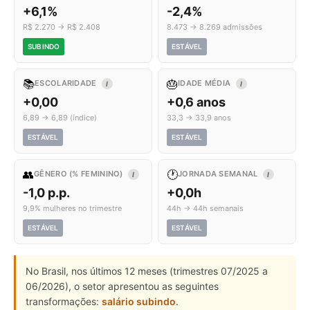
+6,1%
-2,4%
R$ 2.270 → R$ 2.408
8.473 → 8.269 admissões
SUBINDO
ESTÁVEL
📚
🎂
ESCOLARIDADE
IDADE MÉDIA
I
I
+0,00
+0,6 anos
6,89 → 6,89 (índice)
33,3 → 33,9 anos
ESTÁVEL
ESTÁVEL
👥
🕐
GÊNERO (% FEMININO)
JORNADA SEMANAL
I
I
-1,0 p.p.
+0,0h
9,9% mulheres no trimestre
44h → 44h semanais
ESTÁVEL
ESTÁVEL
No Brasil, nos últimos 12 meses (trimestres 07/2025 a
06/2026), o setor apresentou as seguintes
transformações:
salário subindo
.