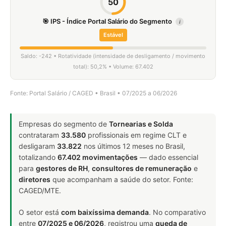
50
🎯 IPS - Índice Portal Salário do Segmento
i
Estável
Saldo: -242 • Rotatividade (intensidade de desligamento / movimento
total): 50,2% • Volume: 67.402
Fonte: Portal Salário / CAGED • Brasil • 07/2025 a 06/2026
Empresas do segmento de
Tornearias e Solda
contrataram
33.580
profissionais em regime CLT e
desligaram
33.822
nos últimos 12 meses no Brasil,
totalizando
67.402 movimentações
— dado essencial
para
gestores de RH
,
consultores de remuneração
e
diretores
que acompanham a saúde do setor. Fonte:
CAGED/MTE.
O setor está
com baixíssima demanda
. No comparativo
entre
07/2025 e 06/2026
, registrou uma
queda de