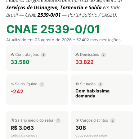
Pesquisa cargos e salários de empresas do segmento de
Serviços de Usinagem, Tornearia e Solda
em todo
Brasil — CNAE
2539-0/01
— Portal Salário / CAGED.
CNAE 2539-0/01
Atualizado em
03 agosto de 2026
• 67.402 movimentações
📥 Contratações
📤 Demissões
i
i
33.580
33.822
⚖️ Saldo líquido
🔄 Situação
i
i
Com baixíssima
-242
demanda
💰 Salário médio do setor
🎯 Cargos distintos
i
i
R$ 3.063
308
todos os cargos
ocupações no setor