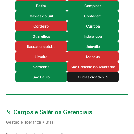
Betim
Campinas
Caxias do Sul
Contagem
Cordeiro
Curitiba
Guarulhos
Indaiatuba
Itaquaquecetuba
Joinville
Limeira
Manaus
Sorocaba
São Gonçalo do Amarante
São Paulo
Outras cidades →
🏅 Cargos e Salários Gerenciais
Gestão e liderança • Brasil